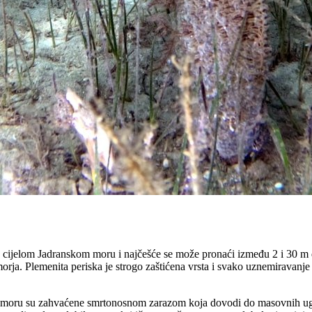
u cijelom Jadranskom moru i najčešće se može pronaći između 2 i 30 m
orja. Plemenita periska je strogo zaštićena vrsta i svako uznemiravanje t
m moru su zahvaćene smrtonosnom zarazom koja dovodi do masovnih ugi