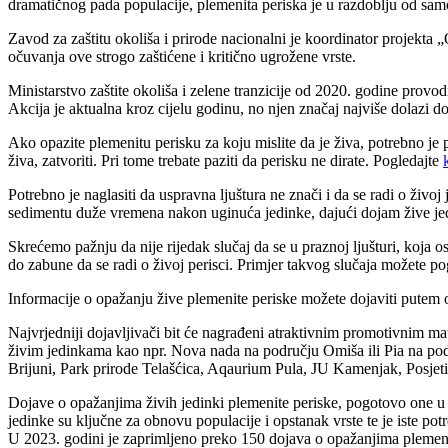
dramatičnog pada populacije, plemenita periska je u razdoblju od samo
Zavod za zaštitu okoliša i prirode nacionalni je koordinator projekta
očuvanja ove strogo zaštićene i kritično ugrožene vrste.
Ministarstvo zaštite okoliša i zelene tranzicije od 2020. godine provo
Akcija je aktualna kroz cijelu godinu, no njen značaj najviše dolazi
Ako opazite plemenitu perisku za koju mislite da je živa, potrebno je 
živa, zatvoriti. Pri tome trebate paziti da perisku ne dirate. Pogledajte
Potrebno je naglasiti da uspravna ljuštura ne znači i da se radi o živo
sedimentu duže vremena nakon uginuća jedinke, dajući dojam žive jed
Skrećemo pažnju da nije rijedak slučaj da se u praznoj ljušturi, koja
do zabune da se radi o živoj perisci. Primjer takvog slučaja možete p
Informacije o opažanju žive plemenite periske možete dojaviti putem o
Najvrjedniji dojavljivači bit će nagrađeni atraktivnim promotivnim mate
živim jedinkama kao npr. Nova nada na području Omiša ili Pia na podr
Brijuni, Park prirode Telašćica, Aqaurium Pula, JU Kamenjak, Posjetitel
Dojave o opažanjima živih jedinki plemenite periske, pogotovo one u r
jedinke su ključne za obnovu populacije i opstanak vrste te je iste potre
U 2023. godini je zaprimljeno preko 150 dojava o opažanjima plemenit