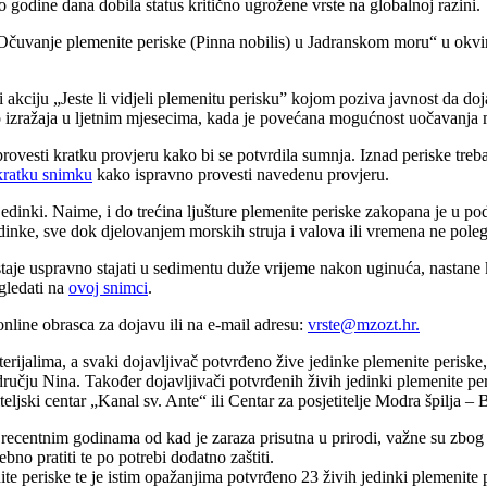
 godine dana dobila status kritično ugrožene vrste na globalnoj razini.
 „Očuvanje plemenite periske (Pinna nobilis) u Jadranskom moru“ u okvir
di akciju „Jeste li vidjeli plemenitu perisku” kojom poziva javnost da do
 do izražaja u ljetnim mjesecima, kada je povećana mogućnost uočavanj
provesti kratku provjeru kako bi se potvrdila sumnja. Iznad periske treb
kratku snimku
kako ispravno provesti navedenu provjeru.
j jedinki. Naime, i do trećina ljušture plemenite periske zakopana je u p
inke, sve dok djelovanjem morskih struja i valova ili vremena ne pole
 ostaje uspravno stajati u sedimentu duže vrijeme nakon uginuća, nastan
ogledati na
ovoj snimci
.
nline obrasca za dojavu ili na e-mail adresu:
vrste@mzozt.hr
.
rijalima, a svaki dojavljivač potvrđeno žive jedinke plemenite periske, 
učju Nina. Također dojavljivači potvrđenih živih jedinki plemenite per
jski centar „Kanal sv. Ante“ ili Centar za posjetitelje Modra špilja – B
ecentnim godinama od kad je zaraza prisutna u prirodi, važne su zbog id
bno pratiti te po potrebi dodatno zaštiti.
e periske te je istim opažanjima potvrđeno 23 živih jedinki plemenite 