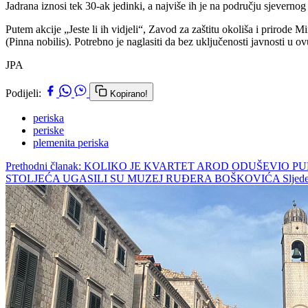
Jadrana iznosi tek 30-ak jedinki, a najviše ih je na području sjevern
Putem akcije „Jeste li ih vidjeli“, Zavod za zaštitu okoliša i prirode M
(Pinna nobilis). Potrebno je naglasiti da bez uključenosti javnosti u
JPA
Podijeli:
Kopirano!
periska
periske
plemenita periska
Prethodni članak: KOLIKO JE KVARTET AROD ODUŠEVIO PU
STOLJEĆA UGASILI SU MUZEJ RUĐERA BOŠKOVIĆA
Sljed