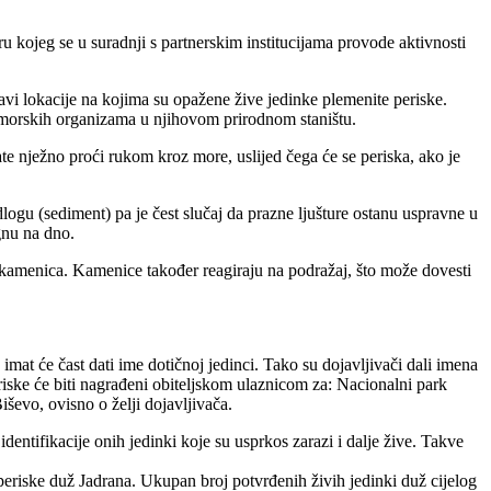
u kojeg se u suradnji s partnerskim institucijama provode aktivnosti
javi lokacije na kojima su opažene žive jedinke plemenite periske.
a morskih organizama u njihovom prirodnom staništu.
ate nježno proći rukom kroz more, uslijed čega će se periska, ako je
odlogu (sediment) pa je čest slučaj da prazne ljušture ostanu uspravne u
gnu na dno.
e kamenica. Kamenice također reagiraju na podražaj, što može dovesti
imat će čast dati ime dotičnoj jedinci. Tako su dojavljivači dali imena
iske će biti nagrađeni obiteljskom ulaznicom za: Nacionalni park
iševo, ovisno o želji dojavljivača.
entifikacije onih jedinki koje su usprkos zarazi i dalje žive. Takve
periske duž Jadrana. Ukupan broj potvrđenih živih jedinki duž cijelog