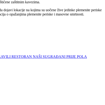
aštićene zaštitnim kavezima.
st da dojavi lokacije na kojima su uočene žive jedinke plemenite periske
macija o opažanjima plemenite periske i masovne smrtnosti.
 NAPRAVILI RESTORAN NAŠI SUGRAĐANI PRIJE POLA