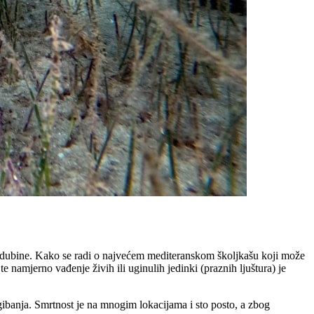
 dubine. Kako se radi o najvećem mediteranskom školjkašu koji može
e namjerno vađenje živih ili uginulih jedinki (praznih ljuštura) je
banja. Smrtnost je na mnogim lokacijama i sto posto, a zbog