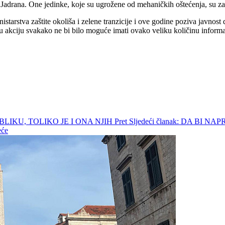
og Jadrana. One jedinke, koje su ugrožene od mehaničkih oštećenja, su z
inistarstva zaštite okoliša i zelene tranzicije i ove godine poziva javno
 ovu akciju svakako ne bi bilo moguće imati ovako veliku količinu infor
BLIKU, TOLIKO JE I ONA NJIH
Pret
Sljedeći članak: DA BI
eće