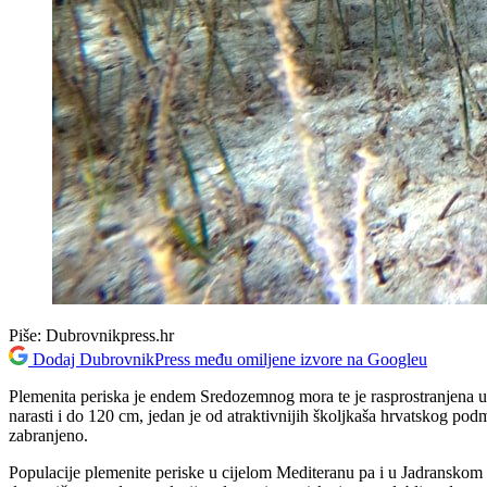
Piše:
Dubrovnikpress.hr
Dodaj DubrovnikPress među omiljene izvore na Googleu
Plemenita periska je endem Sredozemnog mora te je rasprostranjena 
narasti i do 120 cm, jedan je od atraktivnijih školjkaša hrvatskog podm
zabranjeno.
Populacije plemenite periske u cijelom Mediteranu pa i u Jadransko