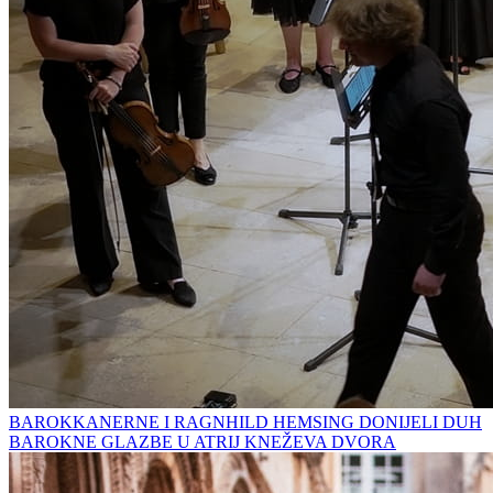
BAROKKANERNE I RAGNHILD HEMSING DONIJELI DUH
BAROKNE GLAZBE U ATRIJ KNEŽEVA DVORA