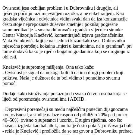
Ovisnosti jesu ozbiljan problem i u Dubrovniku i drugdje, ali
rješenja počinju razumijevanjem uzroka, a ne etiketiranjem. Kao
gradska vijećnica i odvjetnica vidim svaki dan da iza konzumacije
često stoje neprepoznate duševne smetnje i pokušaj pogrešne
samomedikacije. - smatra dubrovačka gradska vijećnica stranke
Centar Viktorija Knežević, komentirajući izjavu gradonačelnika
Mata Frankovića koji je na sjednici kazao kako se u Dubrovniku
mjesečna potrošnja kokaina „mjeri u kamionima, ne u gramima”, pri
tome dodavši kako je riječ o bogatim građanima koji se drogiraju iz
obijesti.
Knežević je suprotnog mišljenja. Ona tako kaže:
- Ovisnost je signal da nekoga boli ili da ima drugi problem koji
prikriva. Naša je dužnost da tu bol vidimo i ponudimo stvarnu
pomoć.
Dodaje kako istraživanja pokazuju da svaka četvrta osoba koja se
liječi od poremećaja ovisnosti ima i ADHD.
- Depresivni poremećaji su među najčešćim pratećim dijagnozama
kod ovisnosti, a studije nalaze raspon od približno 20% pa i preko
40–50%, ovisno o supstanci i uzorku. Drugim riječima, ono što
'izvana' izgleda kao bahatluk, unutra je često pokušaj utišavanja boli.
- rekla je Kneževič i predložila da se razgovor u Dubrovniku prebaci