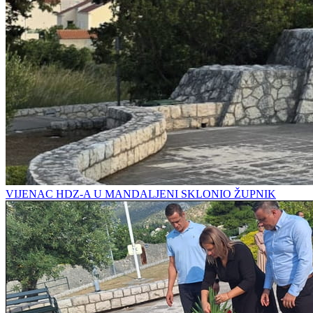
VIJENAC HDZ-A U MANDALJENI SKLONIO ŽUPNIK