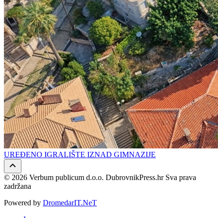
UREĐENO IGRALIŠTE IZNAD GIMNAZIJE
© 2026 Verbum publicum d.o.o. DubrovnikPress.hr Sva prava
zadržana
Powered by
DromedarIT.NeT