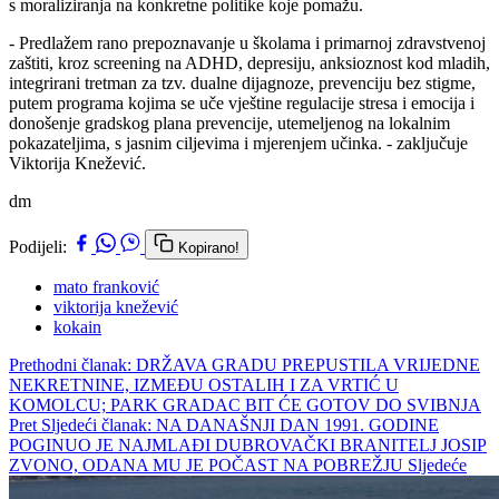
s moraliziranja na konkretne politike koje pomažu.
- Predlažem rano prepoznavanje u školama i primarnoj zdravstvenoj
zaštiti, kroz screening na ADHD, depresiju, anksioznost kod mladih,
integrirani tretman za tzv. dualne dijagnoze, prevenciju bez stigme,
putem programa kojima se uče vještine regulacije stresa i emocija i
donošenje gradskog plana prevencije, utemeljenog na lokalnim
pokazateljima, s jasnim ciljevima i mjerenjem učinka. - zaključuje
Viktorija Knežević.
dm
Podijeli:
Kopirano!
mato franković
viktorija knežević
kokain
Prethodni članak: DRŽAVA GRADU PREPUSTILA VRIJEDNE
NEKRETNINE, IZMEĐU OSTALIH I ZA VRTIĆ U
KOMOLCU; PARK GRADAC BIT ĆE GOTOV DO SVIBNJA
Pret
Sljedeći članak: NA DANAŠNJI DAN 1991. GODINE
POGINUO JE NAJMLAĐI DUBROVAČKI BRANITELJ JOSIP
ZVONO, ODANA MU JE POČAST NA POBREŽJU
Sljedeće