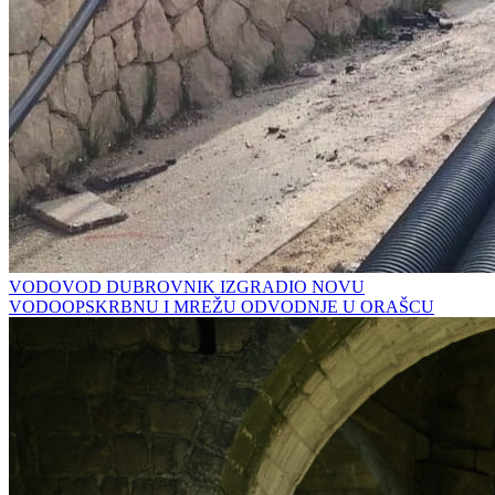
VODOVOD DUBROVNIK IZGRADIO NOVU
VODOOPSKRBNU I MREŽU ODVODNJE U ORAŠCU