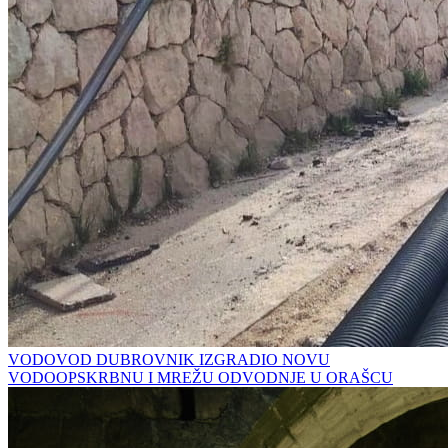
VODOVOD DUBROVNIK IZGRADIO NOVU
VODOOPSKRBNU I MREŽU ODVODNJE U ORAŠCU