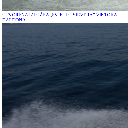
OTVORENA IZLOŽBA „SVJETLO SJEVERA” VIKTORA
DALDONA