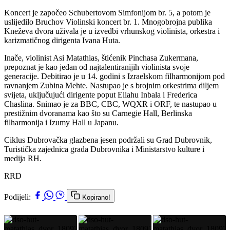
Koncert je započeo Schubertovom Simfonijom br. 5, a potom je
uslijedilo Bruchov Violinski koncert br. 1. Mnogobrojna publika
Kneževa dvora uživala je u izvedbi vrhunskog violinista, orkestra i
karizmatičnog dirigenta Ivana Huta.
Inače, violinist Asi Matathias, štićenik Pinchasa Zukermana,
prepoznat je kao jedan od najtalentiranijih violinista svoje
generacije. Debitirao je u 14. godini s Izraelskom filharmonijom pod
ravnanjem Zubina Mehte. Nastupao je s brojnim orkestrima diljem
svijeta, uključujući dirigente poput Eliahu Inbala i Frederica
Chaslina. Snimao je za BBC, CBC, WQXR i ORF, te nastupao u
prestižnim dvoranama kao što su Carnegie Hall, Berlinska
filharmonija i Izumy Hall u Japanu.
Ciklus Dubrovačka glazbena jesen podržali su Grad Dubrovnik,
Turistička zajednica grada Dubrovnika i Ministarstvo kulture i
medija RH.
RRD
Podijeli:
Kopirano!