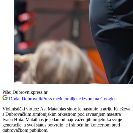
Piše:
Dubrovnikpress.hr
Dodaj DubrovnikPress među omiljene izvore na Googleu
Violinistički virtuoz Asi Matathias sinoć je nastupio u atriju Kneževa
s Dubrovačkim simfonijskim orkestrom pod ravnanjem maestra
Ivana Huta. Matathias je jedan od najuvaženijih umjetnika svoje
generacije, a svoj status potvrdio je i sinoćnjim koncertom pred
dubrovačkom publikom.