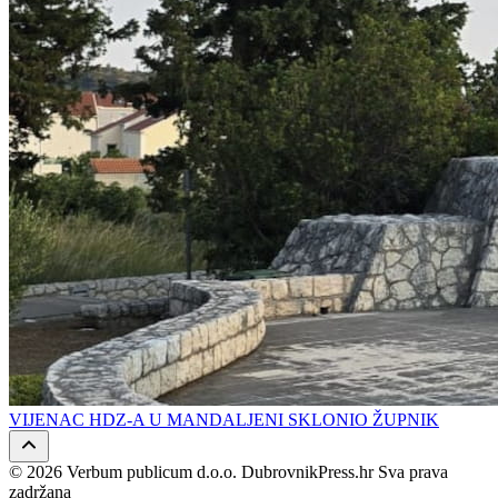
VIJENAC HDZ-A U MANDALJENI SKLONIO ŽUPNIK
© 2026 Verbum publicum d.o.o. DubrovnikPress.hr Sva prava
zadržana