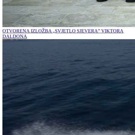
OTVORENA IZLOŽBA „SVJETLO SJEVERA” VIKTORA
DALDONA