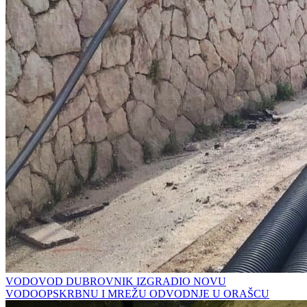
VODOVOD DUBROVNIK IZGRADIO NOVU
VODOOPSKRBNU I MREŽU ODVODNJE U ORAŠCU