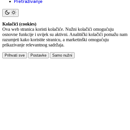
Pretraživanje
Kolačići (cookies)
Ova web stranica koristi kolačiće. Nužni kolačići omogućuju
osnovne funkcije i uvijek su aktivni. Analitički kolačići pomažu nam
razumjeti kako koristite stranicu, a marketinški omogućuju
prikazivanje relevantnog sadržaja.
Prihvati sve
Postavke
Samo nužni