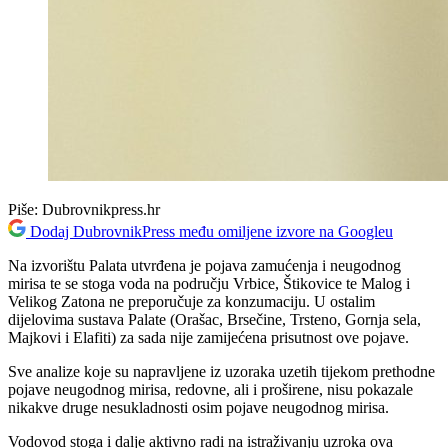
Piše:
Dubrovnikpress.hr
Dodaj DubrovnikPress među omiljene izvore na Googleu
Na izvorištu Palata utvrđena je pojava zamućenja i neugodnog
mirisa te se stoga voda na području Vrbice, Štikovice te Malog i
Velikog Zatona ne preporučuje za konzumaciju. U ostalim
dijelovima sustava Palate (Orašac, Brsečine, Trsteno, Gornja sela,
Majkovi i Elafiti) za sada nije zamijećena prisutnost ove pojave.
Sve analize koje su napravljene iz uzoraka uzetih tijekom prethodne
pojave neugodnog mirisa, redovne, ali i proširene, nisu pokazale
nikakve druge nesukladnosti osim pojave neugodnog mirisa.
Vodovod stoga i dalje aktivno radi na istraživanju uzroka ova