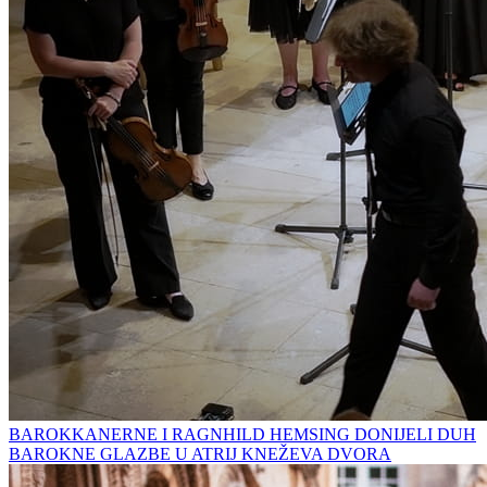
BAROKKANERNE I RAGNHILD HEMSING DONIJELI DUH
BAROKNE GLAZBE U ATRIJ KNEŽEVA DVORA