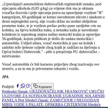
„Upravljajući automobilom dubrovačkih registarskih oznaka, pod
utjecajem alkohola (0,85 g/kg) za vrijeme dok mu je ukinuta
vozačka dozvola i prije stjecanja prava na upravljanje vozilom "B"
kategorijom, 69-godišnjak se kretao navedenom ulicom i ulaskom u
desni nepregledni zavoj, nije vozilo držao na sredini obilježene
prometne trake, te je vozilom prešao preko pune razdjelne crte na
kolniku, na lijevu kolničku traku, u trenutku kada je navedenim
kolnikom iz suprotnog smjera naišao motocikl kojim je upravljao
56-godišnjak, kojom prilikom je došlo do sudara motocikla i
automobila. Uslijed udara, vozač motocikla je pao na kolnik i
zadobio teže tjelesne ozljede zbog kojih je zadržan na liječenju u
Općoj bolnici Dubrovnik.” - piše u priopćenju PU dubrovačko –
neretvanske.
Vozač automobila će biti kazneno prijavljen zbog izazivanja ove
nesreće, a uz to mu je privremeno oduzeto i vozilo.
JPA
Podijeli:
Kopirano!
Prethodni članak: GRADONAČELNIK FRANKOVIĆ URUČIO
UGOVORE ZA SUFINANCIRANJE UGRADNJE SOLARNIH
PANELA
Pret
Sljedeći članak: ZAMUĆENJE I NEUGODAN
MIRIS VODE S PALATE, OPSKRBA CISTERNOM
Sljedeće