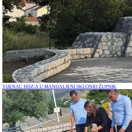
VIJENAC HDZ-A U MANDALJENI SKLONIO ŽUPNIK