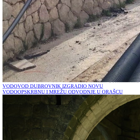
VODOVOD DUBROVNIK IZGRADIO NOVU
VODOOPSKRBNU I MREŽU ODVODNJE U ORAŠCU