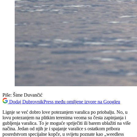
Piše:
Šime Duvančić
Dodaj DubrovnikPress među omiljene izvore na Googleu
Lignje se već dobro love potezanjem varalica po priobalju. No, u
lovu potezanjem na plitkim terenima veoma su česta zapinjanja i
gubljenja varalica. To je moguće spriječiti ili barem ublažiti na više
načina. Jedan od njih je i spajanje varalice s ostatkom pribora
posredstvom specijalne kopče, u svijetu poznate kao „weedless