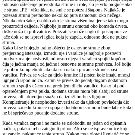
odnosno oštećenje provodnika strune ili role, što je vrlo moguće ako
je struna „PE“ višenitka, ne smije se potezati štapom. Najlakše je
potezati strunu prethodno nekoliko puta namotanu oko nečega.
Nikako oko šake, osobito ako je struna višenitna, jer se tako mogu
prouzročiti ozljede. Najbolje je strunu omotati oko komada drveta,
drške noža ili prihvatnice. Potezati se može naglo ili postupno sve
jače dok se ne ispravi iglica koja je zapela, odnosno dok ne pukne
struna.
Kako bi se izbjeglo trajno oštećenje osnovne strune zbog
pretjeranog istezanja, između nje i varalice je najbolje postaviti
predvez manje nosivosti, odnosno njega i varalicu spojiti kopčom
čija je jačina manja od jačine i osnovne te strune predveza. Još bolje
je pribor kompletirati tako da se i nakon pucanja strune spasi
varalica. Privez se veže za tijelo krunice ili prsten koje imaju mnogi
lignjarići ispod udica. Zatim se privez do pedalj dugom dodatnom
strunom spoji s ušicom na prednjem dijelu varalice. Kako bi pod
opterećenjem prva pukla, dodatna struna mora biti slabiji od strune
priveza, ali i dovoljno snažan da izdrži borbu s lignjom.
Kompletiranje je neophodno izvesti tako da tijekom povlačenja dio
priveza između krunice i spoja s dodatnom strunom bude labav kako
ne bi sprječavao pucanje dodatne strune.
Kada varalica zapne i ne može se osloboditi na jedan od opisanih
načina, polako treba zategnuti pribor. Ako se ne isprave udice koje
su zapele, puknut će tanja struna. Nakon toga olovni lignjarić će se