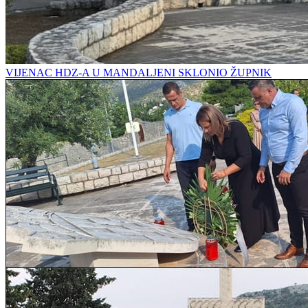
VIJENAC HDZ-A U MANDALJENI SKLONIO ŽUPNIK