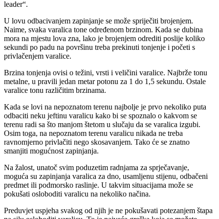
leader“.
U lovu odbacivanjem zapinjanje se može spriječiti brojenjem.
Naime, svaka varalica tone određenom brzinom. Kada se dubina
mora na mjestu lova zna, lako je brojenjem odrediti poslije koliko
sekundi po padu na površinu treba prekinuti tonjenje i početi s
privlačenjem varalice.
Brzina tonjenja ovisi o težini, vrsti i veličini varalice. Najbrže tonu
metalne, u pravili jedan metar potonu za 1 do 1,5 sekundu. Ostale
varalice tonu različitim brzinama.
Kada se lovi na nepoznatom terenu najbolje je prvo nekoliko puta
odbaciti neku jeftinu varalicu kako bi se spoznalo o kakvom se
terenu radi sa što manjom štetom u slučaju da se varalica izgubi.
Osim toga, na nepoznatom terenu varalicu nikada ne treba
ravnomjerno privlačiti nego skosavanjem. Tako će se znatno
smanjiti mogućnost zapinjanja.
Na žalost, unatoč svim poduzetim radnjama za sprječavanje,
moguća su zapinjanja varalica za dno, usamljenu stijenu, odbačeni
predmet ili podmorsko raslinje. U takvim situacijama može se
pokušati osloboditi varalicu na nekoliko načina.
Preduvjet uspjeha svakog od njih je ne pokušavati potezanjem štapa