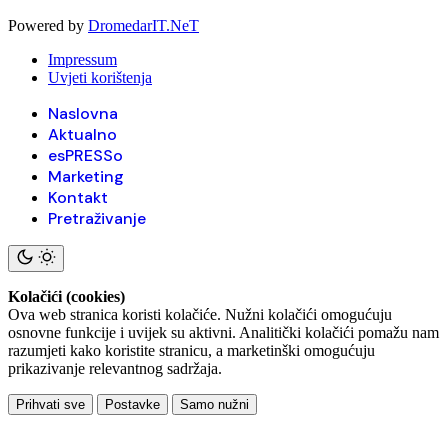
Powered by
DromedarIT.NeT
Impressum
Uvjeti korištenja
Naslovna
Aktualno
esPRESSo
Marketing
Kontakt
Pretraživanje
Kolačići (cookies)
Ova web stranica koristi kolačiće. Nužni kolačići omogućuju
osnovne funkcije i uvijek su aktivni. Analitički kolačići pomažu nam
razumjeti kako koristite stranicu, a marketinški omogućuju
prikazivanje relevantnog sadržaja.
Prihvati sve
Postavke
Samo nužni