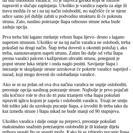
na silu osloboditi varalicu. To je najveća greška koja se možete
napraviti u slučaju zapinjanja. Ukoliko je varalica zapela za alge ili
travu možda će se i na taj način osloboditi, no najčešće će se njene
udice samo još dublje zabiti u podvodnu strukturu ili će puknuta
struna. Zato, nasilno potezanje štapa odnosno strune neka bude
zadnja opcija.
Prva treba biti lagano mrdanje vrhom štapa lijevo- desno s lagano
napetom strunom. Ukoliko se na taj način varalica ne oslobodi, treba
pokušati na drugi način. Štap treba dovesti u okomiti položaj i, ako
treba, namotavanjem napeti strunu. Zatim što dalje od vrha štapa
prema varalici palcem i kažiprstom uhvatiti strunu, potegnuti je
poput strune luka strijele i onda naglo pustiti. Savijanje štapa i
istezanje te skupljanje strune uzrokovat će pokrete varalice naprijed -
nazad, koji mogu dovesti do oslobađanja varalice.
Ako se ni na jedan od ova dva načina varalica ne uspije osloboditi,
preostaje opcija nasilnog potezanje strune. Najbolje je prvo pojačati
silu kočnice role te dva do tri puta trzanjem vrha štapa pokušati
ispraviti iglicu kojom je zapela i osloboditi varalicu. Trzaji ne smiju
biti toliko jaki da uzrokuju pucanje štapa, a izvoditi ih treba tako da
kut između strune i štapa nikad ne bude manji od 90 stupnjeva.
Ukoliko varalica i dalje ostaje na prepreci, preostaje pokušati
maksimalno snažnim potezanjem osloboditi je ili kidanje dijela
pribora spasiti što se spasiti može. Kako bi se izbjeglo pucanje štapa,