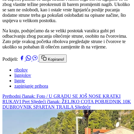
zbog vlastite težine preokrenuti ili barem promijeniti nagib. Ukoliko
se sam ne oslobodi, kao i ostale vrste lignjarića poslije pucanja
dodatne strune treba ga pokušati oslobađati na opisane načine, što
uspijeva u velikom postotku.
Na kraju, podsjećamo da se veliki postotak varalica gubi pri
odbacivanju zbog pucanja oštećenje strune, osobito na čvorovima.
Zato prije svakog početka ribolova pregledajte strune i čvorove te
ukoliko su pohaban ili oštećen zamijenite ih na vrijeme.
Podijeli:
Kopirano!
ribolov
lignjolov
lignje
zapinjanje pribora
Prethodni članak: Foto / U GRADU SE JOŠ NOSE KRATKI
RUKAVI
Pret
Sljedeći članak: ŽELJKO COTA POBJEDNIK 10K
DUBROVNIK SPARTAN TRAILA
Sljedeće