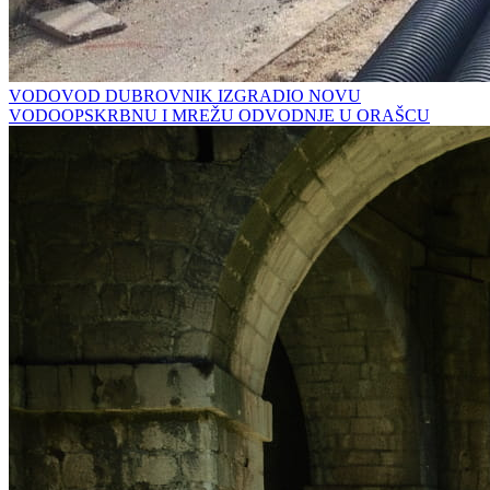
VODOVOD DUBROVNIK IZGRADIO NOVU
VODOOPSKRBNU I MREŽU ODVODNJE U ORAŠCU