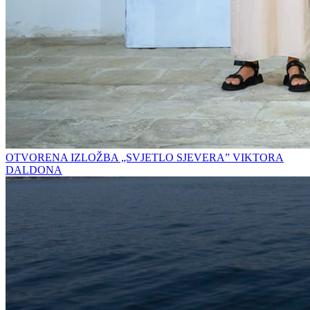
OTVORENA IZLOŽBA „SVJETLO SJEVERA” VIKTORA
DALDONA