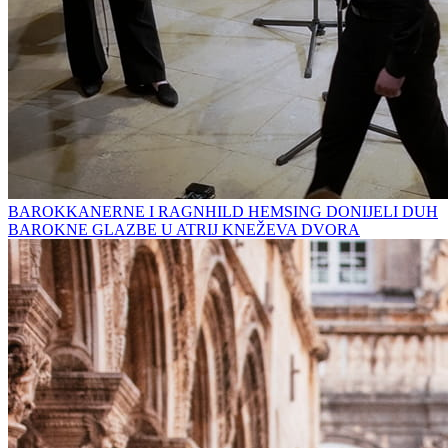
BAROKKANERNE I RAGNHILD HEMSING DONIJELI DUH
BAROKNE GLAZBE U ATRIJ KNEŽEVA DVORA