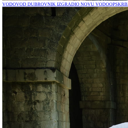
VODOVOD DUBROVNIK IZGRADIO NOVU VODOOPSKRBN