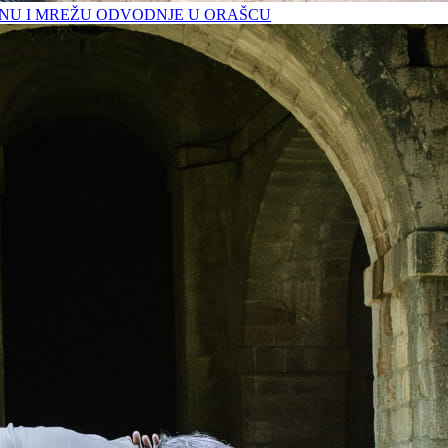
U I MREŽU ODVODNJE U ORAŠCU