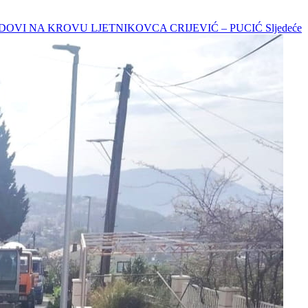
I RADOVI NA KROVU LJETNIKOVCA CRIJEVIĆ – PUCIĆ
Sljedeće