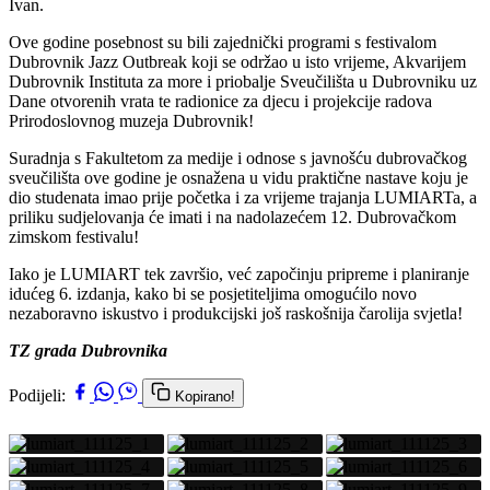
Ivan.
Ove godine posebnost su bili zajednički programi s festivalom
Dubrovnik Jazz Outbreak koji se održao u isto vrijeme, Akvarijem
Dubrovnik Instituta za more i priobalje Sveučilišta u Dubrovniku uz
Dane otvorenih vrata te radionice za djecu i projekcije radova
Prirodoslovnog muzeja Dubrovnik!
Suradnja s Fakultetom za medije i odnose s javnošću dubrovačkog
sveučilišta ove godine je osnažena u vidu praktične nastave koju je
dio studenata imao prije početka i za vrijeme trajanja LUMIARTa, a
priliku sudjelovanja će imati i na nadolazećem 12. Dubrovačkom
zimskom festivalu!
Iako je LUMIART tek završio, već započinju pripreme i planiranje
idućeg 6. izdanja, kako bi se posjetiteljima omogućilo novo
nezaboravno iskustvo i produkcijski još raskošnija čarolija svjetla!
TZ grada Dubrovnika
Podijeli:
Kopirano!