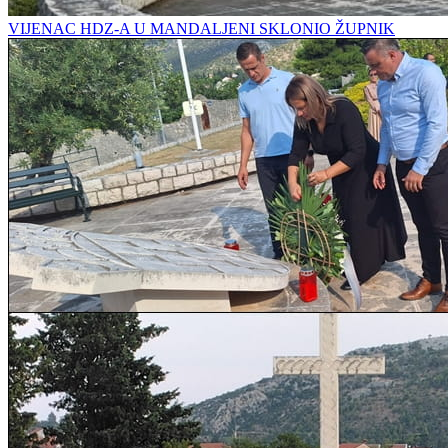
VIJENAC HDZ-A U MANDALJENI SKLONIO ŽUPNIK