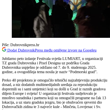
Piše:
Dubrovnikpress.hr
Dodaj DubrovnikPress među omiljene izvore na Googleu
Jubilarno peto izdanje Festivala svjetla LUMIART, u organizaciji
TZ grada Dubrovnika i Pixel Designa uz podršku Grada
Dubrovnika uspješno je održano od 7. do 9. studenoga 2025.
godine, a ovogodišnja tema nosila je naziv “Podmorski grad”.
Preko 40 projektora je omogućilo tehnički najzahtjevniju produkciju
dosad, a niz dodatnih multimedijalnih uređaja za reprodukciju
dopremili su i sami umjetnici koji su došli u Grad iz raznih gradova
diljem Europe i svijeta! U organizaciji festivala sudjelovalo je
mnoštvo suradnika i partnera koji su omogućili programe na čak 13
lokacija, a uz staru gradsku jezgru, bio je obuhvaćen sjeverni dio
Dubrovačkih zidina te 3 najveće kule - Minčeta, Lovrjenac i Sv.