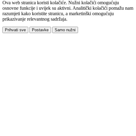
Ova web stranica koristi kolačiće. Nužni kolačići omogućuju
osnovne funkcije i uvijek su aktivni. Analitički kolačići pomažu nam
razumjeti kako koristite stranicu, a marketinški omogućuju
prikazivanje relevantnog sadržaja.
Prihvati sve
Postavke
Samo nužni