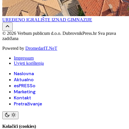
UREĐENO IGRALIŠTE IZNAD GIMNAZIJE
© 2026 Verbum publicum d.o.o. DubrovnikPress.hr Sva prava
zadržana
Powered by
DromedarIT.NeT
Impressum
Uvjeti korištenja
Naslovna
Aktualno
esPRESSo
Marketing
Kontakt
Pretraživanje
Kolačići (cookies)