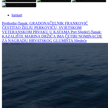
lumiart
Prethodni članak: GRADONAČELNIK FRANKOVIĆ
ČESTITAO ŽELJU PERKOVIĆU, SVJETSKOM
VETERANSKOM PRVAKU U KATAMA
Pret
Sljedeći članak:
KAZALIŠTE MARINA DRŽIĆA IMA ČETIRI NOMINACIJE
ZA NAGRADU HRVATSKOG GLUMIŠTA
Sljedeće