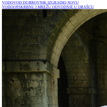
VODOVOD DUBROVNIK IZGRADIO NOVU
VODOOPSKRBNU I MREŽU ODVODNJE U ORAŠCU