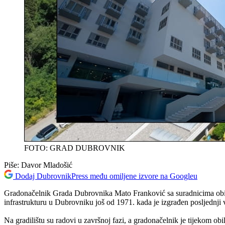
FOTO: GRAD DUBROVNIK
Piše:
Davor Mladošić
Dodaj DubrovnikPress među omiljene izvore na Googleu
Gradonačelnik Grada Dubrovnika Mato Franković sa suradnicima obišao
infrastrukturu u Dubrovniku još od 1971. kada je izgrađen posljednji v
Na gradilištu su radovi u završnoj fazi, a gradonačelnik je tijekom o