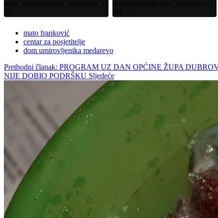
mato franković
centar za posjetitelje
dom umirovljenika medarevo
Prethodni članak: PROGRAM UZ DAN OPĆINE ŽUPA DUBRO
NIJE DOBIO PODRŠKU
Sljedeće