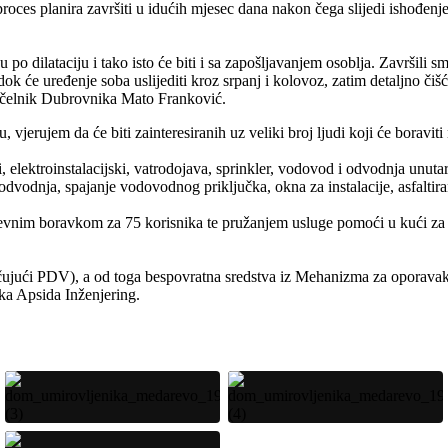
e proces planira završiti u idućih mjesec dana nakon čega slijedi ishođe
u po dilataciju i tako isto će biti i sa zapošljavanjem osoblja. Završili
k će uređenje soba uslijediti kroz srpanj i kolovoz, zatim detaljno čiš
načelnik Dubrovnika Mato Franković.
u, vjerujem da će biti zainteresiranih uz veliki broj ljudi koji će boravi
ki, elektroinstalacijski, vatrodojava, sprinkler, vodovod i odvodnja unuta
odvodnja, spajanje vodovodnog priključka, okna za instalacije, asfaltiran
dnevnim boravkom za 75 korisnika te pružanjem usluge pomoći u kući z
učujući PDV), a od toga bespovratna sredstva iz Mehanizma za oporavak
rtka Apsida Inženjering.