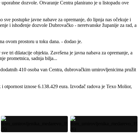
nje uporabne dozvole. Otvaranje Centra planirano je u listopadu ove
 smo sve postupke javne nabave za opremanje, do lipnja nas očekuje i
ćenje i ishođenje dozvole Dubrovačko - neretvanske županije za rad, a
ti na ovom prostoru u toku dana. - dodao je.
r sve tri dilatacije objekta. Završena je javna nabava za opremanje, a
je prometnica, sadnja bilja...
a dodatnih 410 osoba van Centra, dubrovačkim umirovljenicima pružit
 i otpornost iznose 6.138.429 eura. Izvođač radova je Texo Molior,