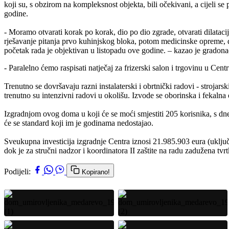
koji su, s obzirom na kompleksnost objekta, bili očekivani, a cijeli s
godine.
- Moramo otvarati korak po korak, dio po dio zgrade, otvarati dilatacij
rješavanje pitanja prvo kuhinjskog bloka, potom medicinske opreme, do
početak rada je objektivan u listopadu ove godine. – kazao je grado
- Paralelno ćemo raspisati natječaj za frizerski salon i trgovinu u Centr
Trenutno se dovršavaju razni instalaterski i obrtnički radovi - strojars
trenutno su intenzivni radovi u okolišu. Izvode se oborinska i fekalna 
Izgradnjom ovog doma u koji će se moći smjestiti 205 korisnika, s 
će se standard koji im je godinama nedostajao.
Sveukupna investicija izgradnje Centra iznosi 21.985.903 eura (uklj
dok je za stručni nadzor i koordinatora II zaštite na radu zadužena tv
Podijeli:
Kopirano!