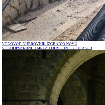
VODOVOD DUBROVNIK IZGRADIO NOVU
VODOOPSKRBNU I MREŽU ODVODNJE U ORAŠCU