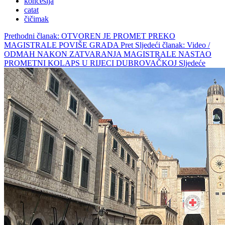
koncesija
catat
čičimak
Prethodni članak: OTVOREN JE PROMET PREKO
MAGISTRALE POVIŠE GRADA
Pret
Sljedeći članak: Video /
ODMAH NAKON ZATVARANJA MAGISTRALE NASTAO
PROMETNI KOLAPS U RIJECI DUBROVAČKOJ
Sljedeće