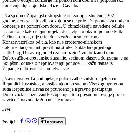
ponude o dodjeli koncesije na pomorskom dobru za gospodarsko
korištenje dijela gradske plaže u Cavtatu.
„Na sjednici Županijske skupštine održanoj 5. studenog 2021.
godine, donesena je odluka kojom se ne prihvaća ponuda za dodjelu
koncesije na pomorskom dobru. U obrazloženju navedene odluke
istaknuto je kako idejni projekt, dostavljen u okviru ponude tvrtke
Čičimak d.o.o., nije usklađen s važećim smjernicama
Konzervatorskog odjela, kao ni s prostorno-planskom
dokumentacijom, niti pravilima struke. Sukladno prijedlogu
nadležnog Upravnog odjela za poduzetništvo, turizam i more
Dubrovačko-neretvanske županije, većinom glasova donesena je na
Skupštini odluka o neprihvaćanju ponude.” – kažu danas iz
Županije dubrovačko – neretvanske.
„Navedena tvrtka podnijela je potom žalbe sudskim tijelima u
Republici Hrvatskoj, a posljednjom presudom Visokog upravnog
suda Republike Hrvatske potvrđeno je ispravno postupanje
Dubrovačko - neretvanske županije i tom presudom ovaj je proces
završen”, navode iz županijske uprave.
JPA
Podijeli:
Kopirano!