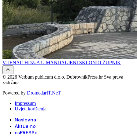
VIJENAC HDZ-A U MANDALJENI SKLONIO ŽUPNIK
© 2026 Verbum publicum d.o.o. DubrovnikPress.hr Sva prava
zadržana
Powered by
DromedarIT.NeT
Impressum
Uvjeti korištenja
Naslovna
Aktualno
esPRESSo