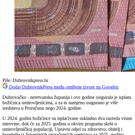
Piše:
Dubrovnikpress.hr
Dodaj DubrovnikPress među omiljene izvore na Googleu
Dubrovačko - neretvanska županija i ove godine osigurala je isplatu
božićnica umirovljenicima, a za tu namjenu osigurano je više
sredstava u Proračunu nego 2024. godine.
U 2024. godini božićnice su isplaćivane sukladno dva razreda visine
mirovine, dok će za 2025. godinu u okviru programa skrbi o
umirovljeničkoj populaciji, Upravni odjel za zdravstvo, obitelj i
branitelje iz županijskih proračunskih sredstava za 2025. godinu