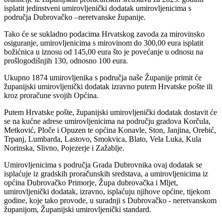
isplatit jedinstveni umirovljenički dodatak umirovljenicima s
područja Dubrovačko –neretvanske županije.
Tako će se sukladno podacima Hrvatskog zavoda za mirovinsko
osiguranje, umirovljenicima s mirovinom do 300,00 eura isplatit
božićnica u iznosu od 145,00 eura što je povećanje u odnosu na
prošlogodišnjih 130, odnosno 100 eura.
Ukupno 1874 umirovljenika s područja naše Županije primit će
županijski umirovljenički dodatak izravno putem Hrvatske pošte ili
kroz proračune svojih Općina.
Putem Hrvatske pošte, županijski umirovljenički dodatak dostavit će
se na kućne adrese umirovljenicima na području gradova Korčula,
Metković, Ploče i Opuzen te općina Konavle, Ston, Janjina, Orebić,
Trpanj, Lumbarda, Lastovo, Smokvica, Blato, Vela Luka, Kula
Norinska, Slivno, Pojezerje i Zažablje.
Umirovljenicima s područja Grada Dubrovnika ovaj dodatak se
isplaćuje iz gradskih proračunskih sredstava, a umirovljenicima iz
općina Dubrovačko Primorje, Župa dubrovačka i Mljet,
umirovljenički dodatak, izravno, isplaćuju njihove općine, tijekom
godine, koje tako provode, u suradnji s Dubrovačko - neretvanskom
županijom, Županijski umirovljenički standard.