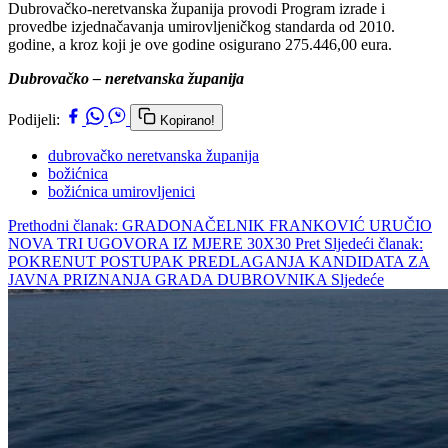
Dubrovačko-neretvanska županija provodi Program izrade i
provedbe izjednačavanja umirovljeničkog standarda od 2010.
godine, a kroz koji je ove godine osigurano 275.446,00 eura.
Dubrovačko – neretvanska županija
Podijeli:
Kopirano!
dubrovačko neretvanska županija
božićnica
božićnica umirovljenici
Prethodni članak: GRADONAČELNIK FRANKOVIĆ URUČIO
NOVA TRI UGOVORA IZ MJERE 30X30
Pret
Sljedeći članak:
POKRENUT POSTUPAK PREDLAGANJA KANDIDATA ZA
JAVNA PRIZNANJA GRADA DUBROVNIKA
Sljedeće