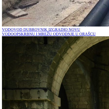
VODOVOD DUBROVNIK IZGRADIO NOVU
VODOOPSKRBNU I MREŽU ODVODNJE U ORAŠCU