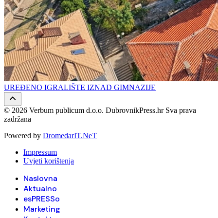
UREĐENO IGRALIŠTE IZNAD GIMNAZIJE
© 2026 Verbum publicum d.o.o. DubrovnikPress.hr Sva prava
zadržana
Powered by
DromedarIT.NeT
Impressum
Uvjeti korištenja
Naslovna
Aktualno
esPRESSo
Marketing