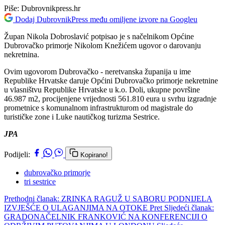
Piše:
Dubrovnikpress.hr
Dodaj DubrovnikPress među omiljene izvore na Googleu
Župan Nikola Dobroslavić potpisao je s načelnikom Općine
Dubrovačko primorje Nikolom Knežićem ugovor o darovanju
nekretnina.
Ovim ugovorom Dubrovačko - neretvanska županija u ime
Republike Hrvatske daruje Općini Dubrovačko primorje nekretnine
u vlasništvu Republike Hrvatske u k.o. Doli, ukupne površine
46.987 m2, procijenjene vrijednosti 561.810 eura u svrhu izgradnje
prometnice s komunalnom infrastrukturom od magistrale do
turističke zone i Luke nautičkog turizma Sestrice.
JPA
Podijeli:
Kopirano!
dubrovačko primorje
tri sestrice
Prethodni članak: ZRINKA RAGUŽ U SABORU PODNIJELA
IZVJEŠĆE O ULAGANJIMA NA OTOKE
Pret
Sljedeći članak:
GRADONAČELNIK FRANKOVIĆ NA KONFERENCIJI O