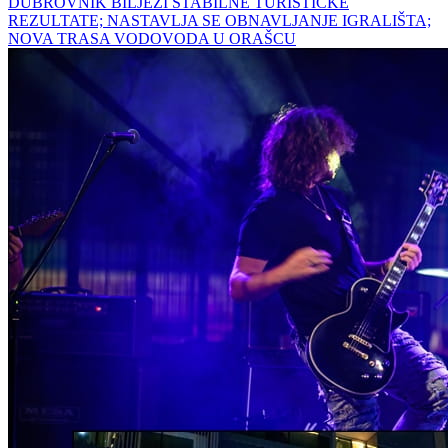
DUBROVNIK BILJEŽI STABILNE TURISTIČKE
REZULTATE; NASTAVLJA SE OBNAVLJANJE IGRALIŠTA;
NOVA TRASA VODOVODA U ORAŠCU