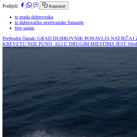
Podijeli:
Kopirano!
tz grada dubrovnika
tz dubrovačko neretvanske županije
free sajam
Prethodni članak: GRAD DUBROVNIK PONAVLJA NATJE
KREVETU NIJE PUNO, ALI U DRUGIM MJESTIMA JEST
Slje