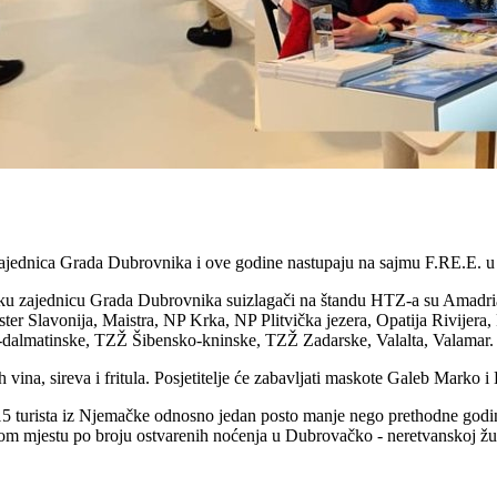
zajednica Grada Dubrovnika i ove godine nastupaju na sajmu F.RE.E. u 
stičku zajednicu Grada Dubrovnika suizlagači na štandu HTZ-a su Ama
aster Slavonija, Maistra, NP Krka, NP Plitvička jezera, Opatija Rivi
dalmatinske, TZŽ Šibensko-kninske, TZŽ Zadarske, Valalta, Valamar.
 vina, sireva i fritula. Posjetitelje će zabavljati maskote Galeb Marko 
5 turista iz Njemačke odnosno jedan posto manje nego prethodne godine
om mjestu po broju ostvarenih noćenja u Dubrovačko - neretvanskoj župani