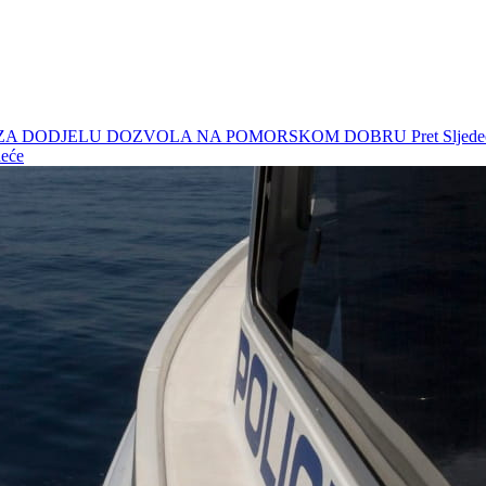
ČAJ ZA DODJELU DOZVOLA NA POMORSKOM DOBRU
Pret
Slje
deće