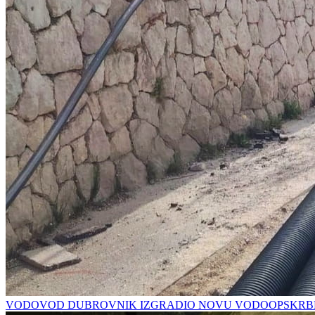
VODOVOD DUBROVNIK IZGRADIO NOVU VODOOPSKRBN