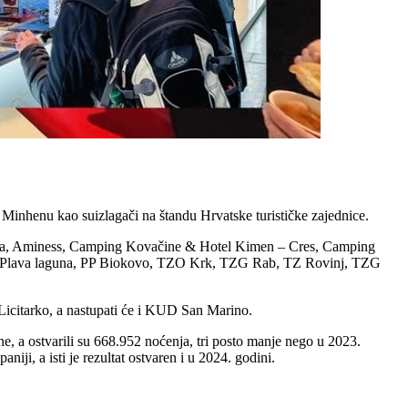
Minhenu kao suizlagači na štandu Hrvatske turističke zajednice.
dria, Aminess, Camping Kovačine & Hotel Kimen – Cres, Camping
jera, Plava laguna, PP Biokovo, TZO Krk, TZG Rab, TZ Rovinj, TZG
i Licitarko, a nastupati će i KUD San Marino.
, a ostvarili su 668.952 noćenja, tri posto manje nego u 2023.
ji, a isti je rezultat ostvaren i u 2024. godini.