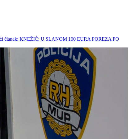
deći članak: KNEŽIĆ: U SLANOM 100 EURA POREZA PO