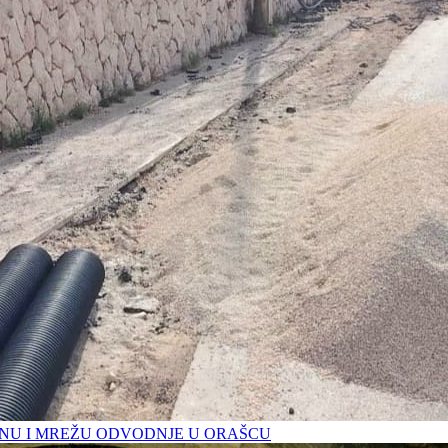
U I MREŽU ODVODNJE U ORAŠCU