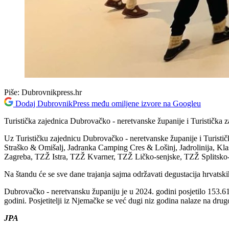
Piše:
Dubrovnikpress.hr
Dodaj DubrovnikPress među omiljene izvore na Googleu
Turistička zajednica Dubrovačko - neretvanske županije i Turistička 
Uz Turističku zajednicu Dubrovačko - neretvanske županije i Turi
Straško & Omišalj, Jadranka Camping Cres & Lošinj, Jadrolinija, Kl
Zagreba, TZŽ Istra, TZŽ Kvarner, TZŽ Ličko-senjske, TZŽ Splitsko-
Na štandu će se sve dane trajanja sajma održavati degustacija hrvatskih
Dubrovačko - neretvansku županiju je u 2024. godini posjetilo 153.61
godini. Posjetitelji iz Njemačke se već dugi niz godina nalaze na drug
JPA