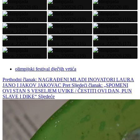
olimpijski festival dječjih vrtića
Prethodni članak: NAGRAĐENI MLADI INOVATORI LAURA
JANO I JAKOV JAKOVAC
Pret
Sljedeći članak: „SPOMENI
OVI STAN S VESELJEM UVIKE / ČESTITI OVI DAN, PUN
SLAVE I DIKE“
Sljedeće