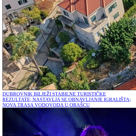
DUBROVNIK BILJEŽI STABILNE TURISTIČKE
REZULTATE; NASTAVLJA SE OBNAVLJANJE IGRALIŠTA;
NOVA TRASA VODOVODA U ORAŠCU