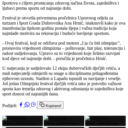
športova s ciljem promicanja zdravog načina života, zajedništva i
ljubavi prema sportu od najranije dobi.
Festival je otvorila privremena pročelnica Upravnog odjela za
turizam i šport Grada Dubrovnika Ana Hrnić, istaknuvši kako je ova
manifestacija tijekom godina postala lijepa i važna tradicija koja
najmlađe motivira na rekreaciju i buduće bavljenje sportom.
- Ovaj festival, koji se održava pod motom „I ja ću biti olimpijac“,
promovira vrijednosti olimpizma – poštovanje, fair play, toleranciju i
radost sudjelovanja. Upravo su to vrijednosti koje želimo razvijati
kod djece od najranije dobi. - poručila je pročelnica Hrnić.
U natjecanju je sudjelovalo 12 ekipa dubrovačkih dječjih vrtića, a
mali natjecatelji odmjerili su snage u disciplinama prilagođenima
njihovom uzrastu. Stadion u Lapadu ispunili su navijanje i veselje.
Još jedan Olimpijski festival dječjih vrtića tako je potvrdio važnost
sporta kao temelja zdravog i aktivnog odrastanja te zajedništva koje
sport donosi od najranijih dana.
Podijeli:
Kopirano!