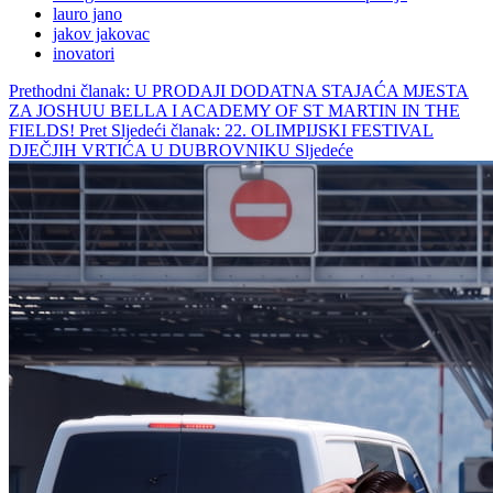
lauro jano
jakov jakovac
inovatori
Prethodni članak: U PRODAJI DODATNA STAJAĆA MJESTA
ZA JOSHUU BELLA I ACADEMY OF ST MARTIN IN THE
FIELDS!
Pret
Sljedeći članak: 22. OLIMPIJSKI FESTIVAL
DJEČJIH VRTIĆA U DUBROVNIKU
Sljedeće