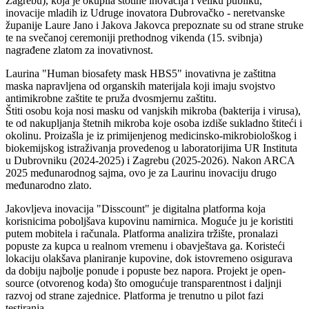
Zagrebu), koja je okupila stotine inovacija i veliku publiku,
inovacije mladih iz Udruge inovatora Dubrovačko - neretvanske
županije Laure Jano i Jakova Jakovca prepoznate su od strane struke
te na svečanoj ceremoniji prethodnog vikenda (15. svibnja)
nagrađene zlatom za inovativnost.
Laurina "Human biosafety mask HBS5" inovativna je zaštitna
maska napravljena od organskih materijala koji imaju svojstvo
antimikrobne zaštite te pruža dvosmjernu zaštitu.
Štiti osobu koja nosi masku od vanjskih mikroba (bakterija i virusa),
te od nakupljanja štetnih mikroba koje osoba izdiše sukladno štiteći i
okolinu. Proizašla je iz primijenjenog medicinsko-mikrobiološkog i
biokemijskog istraživanja provedenog u laboratorijima UR Instituta
u Dubrovniku (2024-2025) i Zagrebu (2025-2026). Nakon ARCA
2025 međunarodnog sajma, ovo je za Laurinu inovaciju drugo
međunarodno zlato.
Jakovljeva inovacija "Disscount" je digitalna platforma koja
korisnicima poboljšava kupovinu namirnica. Moguće ju je koristiti
putem mobitela i računala. Platforma analizira tržište, pronalazi
popuste za kupca u realnom vremenu i obavještava ga. Koristeći
lokaciju olakšava planiranje kupovine, dok istovremeno osigurava
da dobiju najbolje ponude i popuste bez napora. Projekt je open-
source (otvorenog koda) što omogućuje transparentnost i daljnji
razvoj od strane zajednice. Platforma je trenutno u pilot fazi
testiranja.