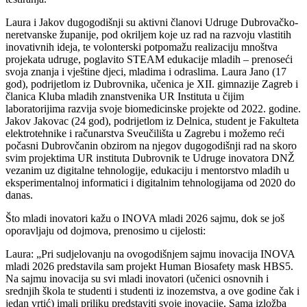
Laura i Jakov dugogodišnji su aktivni članovi Udruge Dubrovačko-
neretvanske županije, pod okriljem koje uz rad na razvoju vlastitih
inovativnih ideja, te volonterski potpomažu realizaciju mnoštva
projekata udruge, poglavito STEAM edukacije mladih – prenoseći
svoja znanja i vještine djeci, mladima i odraslima. Laura Jano (17
god), podrijetlom iz Dubrovnika, učenica je XII. gimnazije Zagreb i
članica Kluba mladih znanstvenika UR Instituta u čijim
laboratorijima razvija svoje biomedicinske projekte od 2022. godine.
Jakov Jakovac (24 god), podrijetlom iz Delnica, student je Fakulteta
elektrotehnike i računarstva Sveučilišta u Zagrebu i možemo reći
počasni Dubrovčanin obzirom na njegov dugogodišnji rad na skoro
svim projektima UR instituta Dubrovnik te Udruge inovatora DNŽ
vezanim uz digitalne tehnologije, edukaciju i mentorstvo mladih u
eksperimentalnoj informatici i digitalnim tehnologijama od 2020 do
danas.
Što mladi inovatori kažu o INOVA mladi 2026 sajmu, dok se još
oporavljaju od dojmova, prenosimo u cijelosti:
Laura: „Pri sudjelovanju na ovogodišnjem sajmu inovacija INOVA
mladi 2026 predstavila sam projekt Human Biosafety mask HBS5.
Na sajmu inovacija su svi mladi inovatori (učenici osnovnih i
srednjih škola te studenti i studenti iz inozemstva, a ove godine čak i
jedan vrtić) imali priliku predstaviti svoje inovacije. Sama izložba