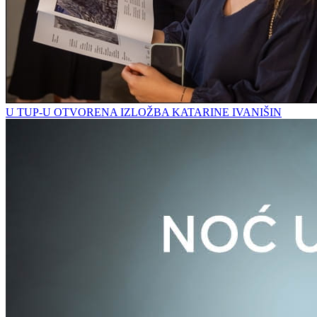
U TUP-U OTVORENA IZLOŽBA KATARINE IVANIŠIN