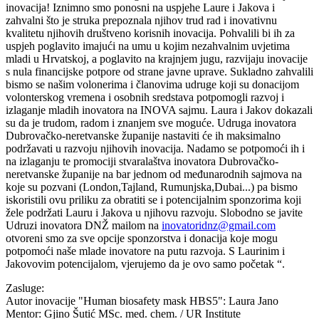
inovacija! Iznimno smo ponosni na uspjehe Laure i Jakova i
zahvalni što je struka prepoznala njihov trud rad i inovativnu
kvalitetu njihovih društveno korisnih inovacija. Pohvalili bi ih za
uspjeh poglavito imajući na umu u kojim nezahvalnim uvjetima
mladi u Hrvatskoj, a poglavito na krajnjem jugu, razvijaju inovacije
s nula financijske potpore od strane javne uprave. Sukladno zahvalili
bismo se našim volonerima i članovima udruge koji su donacijom
volonterskog vremena i osobnih sredstava potpomogli razvoj i
izlaganje mladih inovatora na INOVA sajmu. Laura i Jakov dokazali
su da je trudom, radom i znanjem sve moguće. Udruga inovatora
Dubrovačko-neretvanske županije nastaviti će ih maksimalno
podržavati u razvoju njihovih inovacija. Nadamo se potpomoći ih i
na izlaganju te promociji stvaralaštva inovatora Dubrovačko-
neretvanske županije na bar jednom od međunarodnih sajmova na
koje su pozvani (London,Tajland, Rumunjska,Dubai...) pa bismo
iskoristili ovu priliku za obratiti se i potencijalnim sponzorima koji
žele podržati Lauru i Jakova u njihovu razvoju. Slobodno se javite
Udruzi inovatora DNŽ mailom na
inovatoridnz@gmail.com
otvoreni smo za sve opcije sponzorstva i donacija koje mogu
potpomoći naše mlade inovatore na putu razvoja. S Laurinim i
Jakovovim potencijalom, vjerujemo da je ovo samo početak “.
Zasluge:
Autor inovacije "Human biosafety mask HBS5": Laura Jano
Mentor: Gjino Šutić MSc. med. chem. / UR Institute