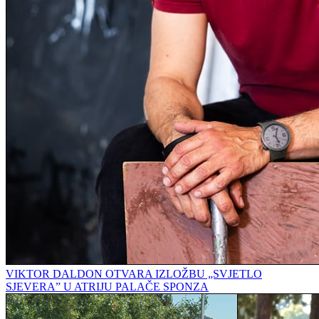
VIKTOR DALDON OTVARA IZLOŽBU „SVJETLO
SJEVERA” U ATRIJU PALAČE SPONZA