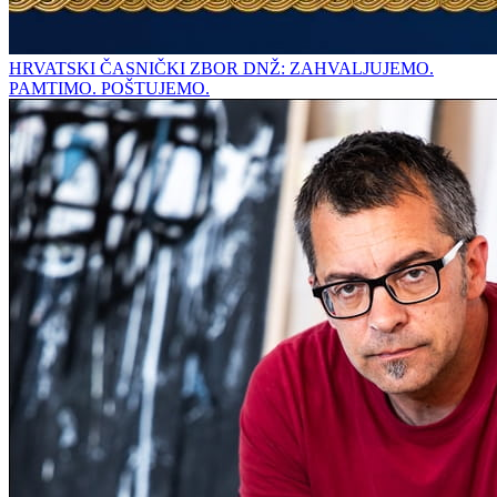
HRVATSKI ČASNIČKI ZBOR DNŽ: ZAHVALJUJEMO.
PAMTIMO. POŠTUJEMO.