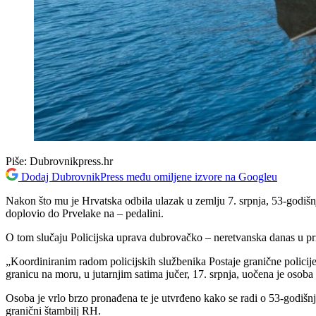
Piše:
Dubrovnikpress.hr
Dodaj DubrovnikPress među omiljene izvore na Googleu
Nakon što mu je Hrvatska odbila ulazak u zemlju 7. srpnja, 53-godišnj
doplovio do Prvelake na – pedalini.
O tom slučaju Policijska uprava dubrovačko – neretvanska danas u pr
„Koordiniranim radom policijskih službenika Postaje granične policij
granicu na moru, u jutarnjim satima jučer, 17. srpnja, uočena je oso
Osoba je vrlo brzo pronađena te je utvrđeno kako se radi o 53-godišnj
granični štambilj RH.