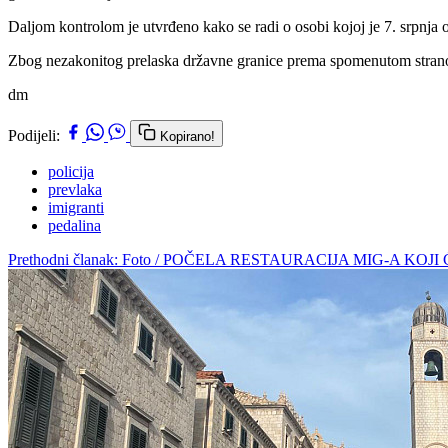
Daljom kontrolom je utvrđeno kako se radi o osobi kojoj je 7. srpnja
Zbog nezakonitog prelaska državne granice prema spomenutom strano
dm
Podijeli:
Kopirano!
policija
prevlaka
imigranti
pedalina
Prethodni članak: Foto / POČELA RESTAURACIJA MIG-A KO