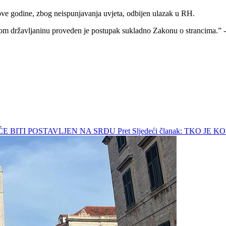
 ove godine, zbog neispunjavanja uvjeta, odbijen ulazak u RH.
m državljaninu proveden je postupak sukladno Zakonu o strancima.” -
JI ĆE BITI POSTAVLJEN NA SRĐU
Pret
Sljedeći članak: TKO 