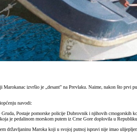
i Marokanac izvršio je „desant” na Prevlaku. Naime, nakon što prvi put
iopćenju navodi:
e Gruda, Postaje pomorske policije Dubrovnik i njihovih crnogorskih k
ba koja je pedalinom morskom putem iz Crne Gore doplovila u Republiku
em državljaninu Maroka koji u svojoj putnoj ispravi nije imao ulijeplje