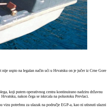
 nije uspio na legalan način ući u Hrvatsku on je jučer iz Crne Gore
olega, koji putem operativnog centra kontinuirano nadziru državnu
 Hrvatsku, nakon čega se iskrcala na poluotoku Prevlaci.
nu vizu potrebnu za ulazak na područje EGP-a, kao ni utisnuti ulazni