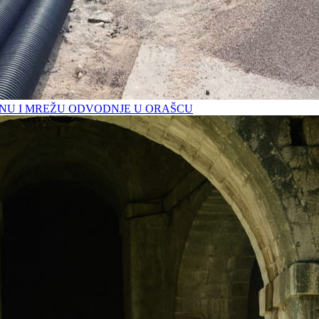
U I MREŽU ODVODNJE U ORAŠCU