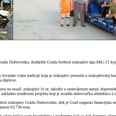
 Grada Dubrovnika, dodijelilo Gradu borbeni zrakoplov tipa MiG-21 ko
vatske vojne tradicije koja je zrakoplov preuzela u zrakoplovnoj bazi P
a dijelove.
u na nosač, zrakoplov će se, također u rastavljenom stanju, dopremiti na
sukladno izrađenom projektu koji je izradila dubrovačka arhitektica L
beni zrakoplov Gradu Dubrovniku, dok je Grad osigurao financijska sre
iznosi 63.730 eura.
aje počast svim braniteljima i građanima koji su dali doprinos obran