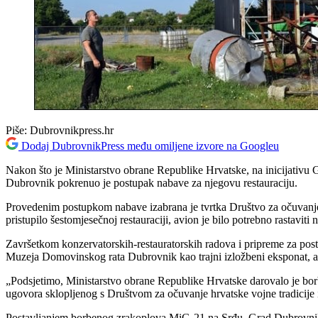
Piše:
Dubrovnikpress.hr
Dodaj DubrovnikPress među omiljene izvore na Googleu
Nakon što je Ministarstvo obrane Republike Hrvatske, na inicijativu
Dubrovnik pokrenuo je postupak nabave za njegovu restauraciju.
Provedenim postupkom nabave izabrana je tvrtka Društvo za očuvanje hr
pristupilo šestomjesečnoj restauraciji, avion je bilo potrebno rastaviti n
Završetkom konzervatorskih-restauratorskih radova i pripreme za postav
Muzeja Domovinskog rata Dubrovnik kao trajni izložbeni eksponat, a 
„Podsjetimo, Ministarstvo obrane Republike Hrvatske darovalo je bor
ugovora sklopljenog s Društvom za očuvanje hrvatske vojne tradicije 
Postavljanjem borbenog zrakoplova MiG-21 na Srđu, Grad Dubrovnik od