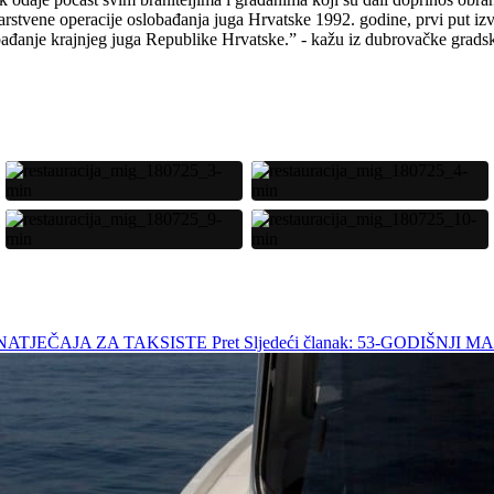
rstvene operacije oslobađanja juga Hrvatske 1992. godine, prvi put i
obađanje krajnjeg juga Republike Hrvatske.” - kažu iz dubrovačke grads
 NATJEČAJA ZA TAKSISTE
Pret
Sljedeći članak: 53-GODIŠN