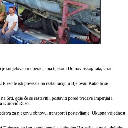
ji je sudjelovao u operacijama tijekom Domovinskog rata, Grad
leso te isti prevezla na restauraciju u Bjelovar. Kako bi se
 Srđ, gdje će se sastaviti i postaviti pored tvrđave Imperijal i
ea Đurović Ruso.
dstva za njegovu obnovu, transport i postavljanje. Ukupna vrijednost
i Dubrovnika i stvaranju temelja slobodne Hrvatske, a nosi i duboko