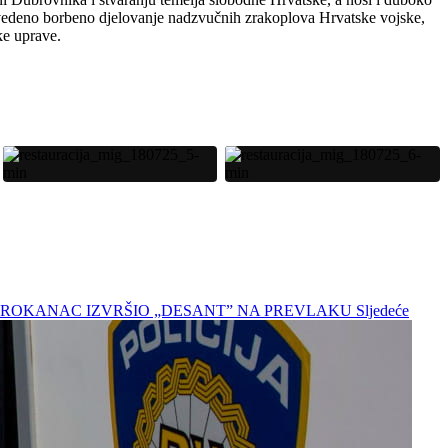
zvedeno borbeno djelovanje nadzvučnih zrakoplova Hrvatske vojske,
ke uprave.
JI MAROKANAC IZVRŠIO „DESANT” NA PREVLAKU
Sljedeće