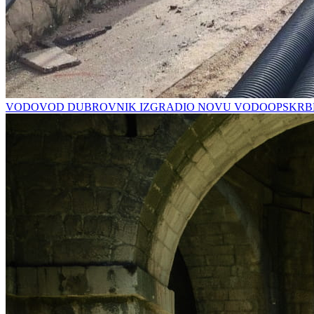
VODOVOD DUBROVNIK IZGRADIO NOVU VODOOPSKRBN