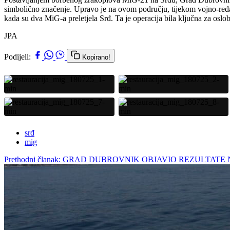
simbolično značenje. Upravo je na ovom području, tijekom vojno-reda
kada su dva MiG-a preletjela Srđ. Ta je operacija bila ključna za osl
JPA
Podijeli:
Kopirano!
srđ
mig
Prethodni članak: GRAD DUBROVNIK OBJAVIO REZULTATE