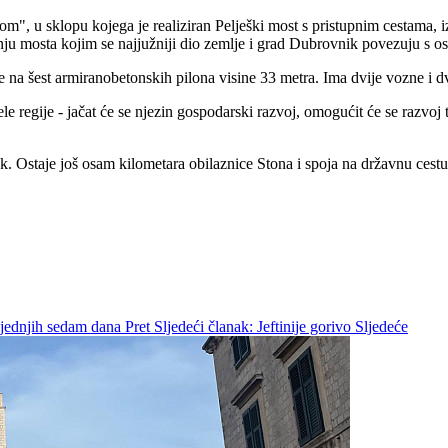
, u sklopu kojega je realiziran Pelješki most s pristupnim cestama, iz
dnju mosta kojim se najjužniji dio zemlje i grad Dubrovnik povezuju s 
e na šest armiranobetonskih pilona visine 33 metra. Ima dvije vozne i d
ele regije - jačat će se njezin gospodarski razvoj, omogućit će se razvoj 
ak. Ostaje još osam kilometara obilaznice Stona i spoja na državnu cest
ljednjih sedam dana
Pret
Sljedeći članak: Jeftinije gorivo
Sljedeće