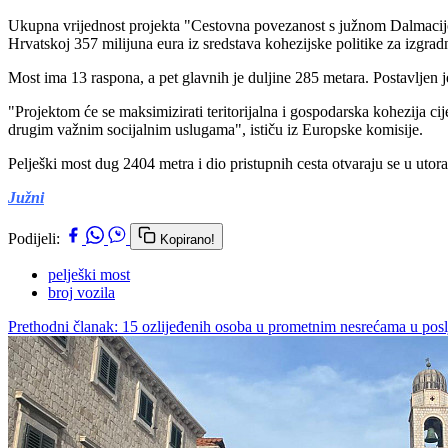
Ukupna vrijednost projekta "Cestovna povezanost s južnom Dalmacijom"
Hrvatskoj 357 milijuna eura iz sredstava kohezijske politike za izgra
Most ima 13 raspona, a pet glavnih je duljine 285 metara. Postavljen j
"Projektom će se maksimizirati teritorijalna i gospodarska kohezija cij
drugim važnim socijalnim uslugama", ističu iz Europske komisije.
Pelješki most dug 2404 metra i dio pristupnih cesta otvaraju se u utor
Južni
Podijeli:
Kopirano!
pelješki most
broj vozila
Prethodni članak: 15 ozlijeđenih osoba u prometnim nesrećama u pos