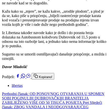
ne navode kad se to dogodilo.
Kažu kako su „mjere”, ne kažu kakve, „urodile plodom”, a plod je
da se, kako piše u priopćenju, „bilježi rasterećenje prodaje karata
kod vozača i preusmjeravanje prodaje na prodajna mjesta izvan
vozila kojih je više i rade duže nego prethodnih godina”.
Iz Libertasa također navode kako je došlo i do porasta broja
dolazaka na Autobusnom kolodvoru Dubrovnik od 11,5 posto u
odnosu na isto razbolje lani, a jednako tako nema informacije koliko
je to putnika.
Sugurno su se umorili osmišljavajući današnje priopćenje, a možda i
oznojili.
Davor Mladošić
Podijeli:
Kopirano!
libertas
Prethodni članak: OD PONOVNOG OTVARANJA U SPOMEN
SOBI POGINULIH DUBROVAČKIH BRANITELJA
ZABILJEŽENO VIŠE OD 50 TISUĆA POSJETA
Pret
Sljedeći
članak: ZBOG VANDALA I NEODGOVARAJUĆEG