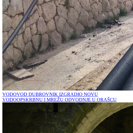
VODOVOD DUBROVNIK IZGRADIO NOVU
VODOOPSKRBNU I MREŽU ODVODNJE U ORAŠCU