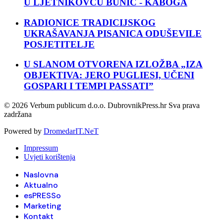
U LJETNIKOVCU BUNIĆ - KABOGA
RADIONICE TRADICIJSKOG
UKRAŠAVANJA PISANICA ODUŠEVILE
POSJETITELJE
U SLANOM OTVORENA IZLOŽBA „IZA
OBJEKTIVA: JERO PUGLIESI, UČENI
GOSPARI I TEMPI PASSATI”
© 2026 Verbum publicum d.o.o. DubrovnikPress.hr Sva prava
zadržana
Powered by
DromedarIT.NeT
Impressum
Uvjeti korištenja
Naslovna
Aktualno
esPRESSo
Marketing
Kontakt