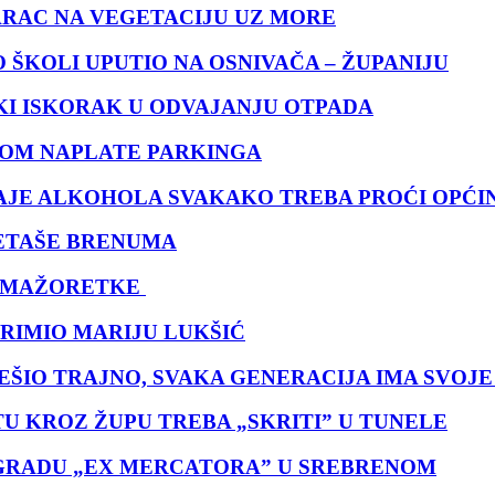
ARAC NA VEGETACIJU UZ MORE
 ŠKOLI UPUTIO NA OSNIVAČA – ŽUPANIJU
KI ISKORAK U ODVAJANJU OTPADA
KOM NAPLATE PARKINGA
AJE ALKOHOLA SVAKAKO TREBA PROĆI OPĆI
ETAŠE BRENUMA
E MAŽORETKE
RIMIO MARIJU LUKŠIĆ
JEŠIO TRAJNO, SVAKA GENERACIJA IMA SVOJ
U KROZ ŽUPU TREBA „SKRITI” U TUNELE
ZGRADU „EX MERCATORA” U SREBRENOM