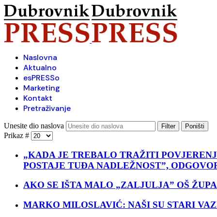
Naslovna
Aktualno
esPRESSo
Marketing
Kontakt
Pretraživanje
Unesite dio naslova
Filter
Poništi
Prikaz #
„KADA JE TREBALO TRAŽITI POVJEREN
POSTAJE TUĐA NADLEŽNOST”, ODGOVOR
AKO SE IŠTA MALO „ZALJULJA” OŠ ŽUP
MARKO MILOSLAVIĆ: NAŠI SU STARI VA