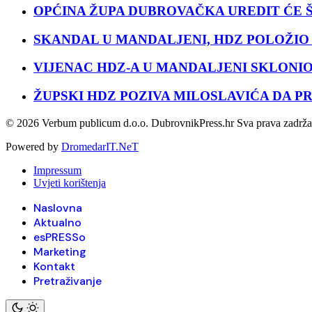
OPĆINA ŽUPA DUBROVAČKA UREDIT ĆE Š
SKANDAL U MANDALJENI, HDZ POLOŽIO
VIJENAC HDZ-A U MANDALJENI SKLONIO
ŽUPSKI HDZ POZIVA MILOSLAVIĆA DA P
© 2026 Verbum publicum d.o.o. DubrovnikPress.hr Sva prava zadrž
Powered by
DromedarIT.NeT
Impressum
Uvjeti korištenja
Naslovna
Aktualno
esPRESSo
Marketing
Kontakt
Pretraživanje