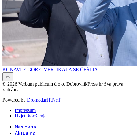
KONAVLE GORE, VERTIKALA SE ČEŠLJA
© 2026 Verbum publicum d.o.o. DubrovnikPress.hr Sva prava
zadržana
Powered by
DromedarIT.NeT
Impressum
Uvjeti korištenja
Naslovna
Aktualno