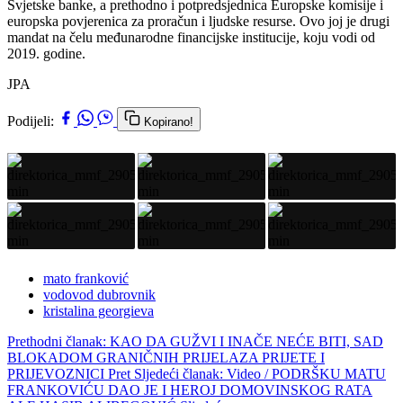
Svjetske banke, a prethodno i potpredsjednica Europske komisije i
europska povjerenica za proračun i ljudske resurse. Ovo joj je drugi
mandat na čelu međunarodne financijske institucije, koju vodi od
2019. godine.
JPA
Podijeli:
Kopirano!
mato franković
vodovod dubrovnik
kristalina georgieva
Prethodni članak: KAO DA GUŽVI I INAČE NEĆE BITI, SAD
BLOKADOM GRANIČNIH PRIJELAZA PRIJETE I
PRIJEVOZNICI
Pret
Sljedeći članak: Video / PODRŠKU MATU
FRANKOVIĆU DAO JE I HEROJ DOMOVINSKOG RATA