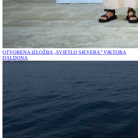
OTVORENA IZLOŽBA „SVJETLO SJEVERA” VIKTORA
DALDONA