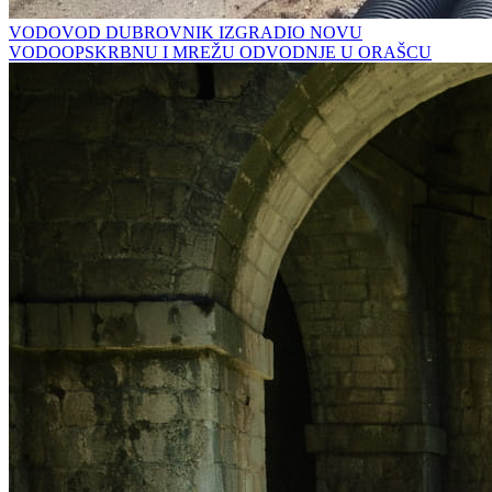
VODOVOD DUBROVNIK IZGRADIO NOVU
VODOOPSKRBNU I MREŽU ODVODNJE U ORAŠCU