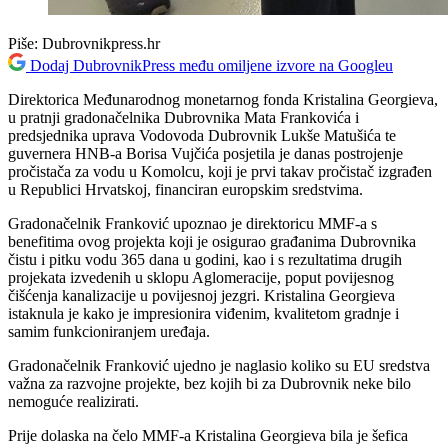
Piše:
Dubrovnikpress.hr
Dodaj DubrovnikPress među omiljene izvore na Googleu
Direktorica Međunarodnog monetarnog fonda Kristalina Georgieva,
u pratnji gradonačelnika Dubrovnika Mata Frankovića i
predsjednika uprava Vodovoda Dubrovnik Lukše Matušića te
guvernera HNB-a Borisa Vujčića posjetila je danas postrojenje
pročistača za vodu u Komolcu, koji je prvi takav pročistač izgrađen
u Republici Hrvatskoj, financiran europskim sredstvima.
Gradonačelnik Franković upoznao je direktoricu MMF-a s
benefitima ovog projekta koji je osigurao građanima Dubrovnika
čistu i pitku vodu 365 dana u godini, kao i s rezultatima drugih
projekata izvedenih u sklopu Aglomeracije, poput povijesnog
čišćenja kanalizacije u povijesnoj jezgri. Kristalina Georgieva
istaknula je kako je impresionira viđenim, kvalitetom gradnje i
samim funkcioniranjem uređaja.
Gradonačelnik Franković ujedno je naglasio koliko su EU sredstva
važna za razvojne projekte, bez kojih bi za Dubrovnik neke bilo
nemoguće realizirati.
Prije dolaska na čelo MMF-a Kristalina Georgieva bila je šefica