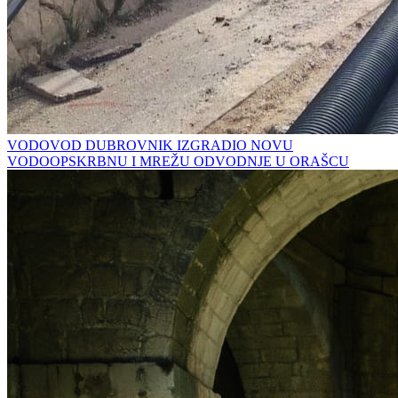
VODOVOD DUBROVNIK IZGRADIO NOVU
VODOOPSKRBNU I MREŽU ODVODNJE U ORAŠCU