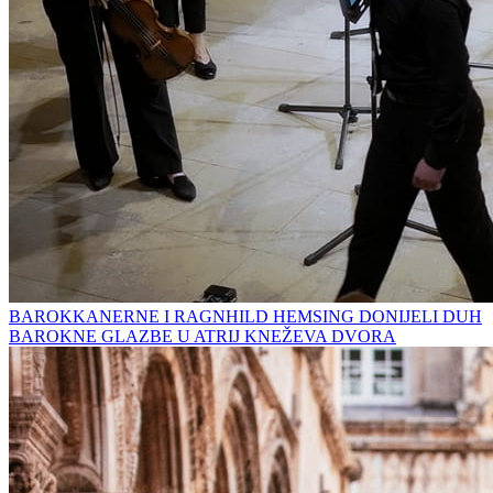
BAROKKANERNE I RAGNHILD HEMSING DONIJELI DUH
BAROKNE GLAZBE U ATRIJ KNEŽEVA DVORA