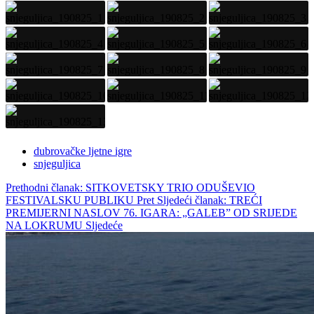
dubrovačke ljetne igre
snjeguljica
Prethodni članak: SITKOVETSKY TRIO ODUŠEVIO
FESTIVALSKU PUBLIKU
Pret
Sljedeći članak: TREĆI
PREMIJERNI NASLOV 76. IGARA: „GALEB” OD SRIJEDE
NA LOKRUMU
Sljedeće