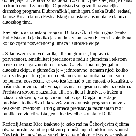
do nedjelje, 24. kolovoza na otoku Lokrumu, predstavljena je danas
na konferenciji za medije. O predstavi su govorili ravnateljica
dramskog programa Dubrovačkih ljetnih igara Senka Bulić, redatelj
Janusz Kica, članovi Festivalskog dramskog ansambla te članovi
autorskog tima.
Ravnateljica dramskog program Dubrovačkih ljetnih igara Senka
Bulić istaknula je koliko je suradnja s Januszem Kicom inspirativna i
koliko cijeni posvećenost glumaca i autorske ekipe.
- S Januszem sam već radila, ali kao glumica, i upravo ta
posvećenost, senzibilitet i preciznost u radu s glumcima i tekstom
navela me da ga zamolim da režira Galeba. Imamo genijalnu
autorsku ekipu, a glumačka je – jednostavno, nemam riječi koliko
sam zadivljena tim glumcima. Stalno sam na probama i oni su u
potpunosti posvećeni, jer ovo jest komad o umjetnosti, o kazalištu, o
našim strahovima, ljubavima, snovima, uspjesima i anksioznostima.
Predstava govori o kazalištu, ali i o svijetu i društvu, o traženju
izlaza iz složenih, kompliciranih situacija. Drago mi je da je
predstava toliko živa i da završavamo dramski program upravo s
ovakvom izvedbom. Trud glumaca predstavlja fascinantan rad i
publika će vidjeti zaista genijalne izvedbe. - rekla je Bulić.
Redatelj Janusz Kica istaknuo je kako rad na Čehovljevim djelima
otvara prostor za introspektivno promišljanje i ljudsku povezanost.
Naglasio je i posebnost suradnje s ansamblom te izazov scenskog