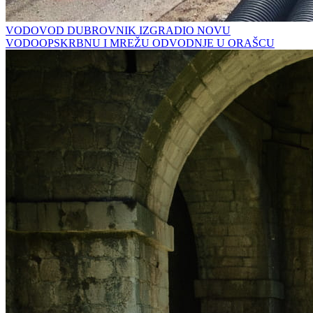
VODOVOD DUBROVNIK IZGRADIO NOVU
VODOOPSKRBNU I MREŽU ODVODNJE U ORAŠCU