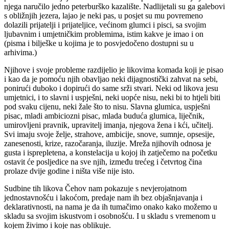
njega naručilo jedno peterburško kazalište. Nadlijetali su ga galebovi
s obližnjih jezera, lajao je neki pas, u posjet su mu povremeno
dolazili prijatelji i prijateljice, većinom glumci i pisci, sa svojim
ljubavnim i umjetničkim problemima, istim kakve je imao i on
(pisma i bilješke u kojima je to posvjedočeno dostupni su u
arhivima.)
Njihove i svoje probleme razdijelio je likovima komada koji je pisao
i kao da je pomoću njih obavljao neki dijagnostički zahvat na sebi,
ponirući duboko i dopirući do same srži stvari. Neki od likova jesu
umjetnici, i to slavni i uspješni, neki uopće nisu, neki bi to htjeli biti
pod svaku cijenu, neki žale što to nisu. Slavna glumica, uspješni
pisac, mladi ambiciozni pisac, mlada buduća glumica, liječnik,
umirovljeni pravnik, upravitelj imanja, njegova žena i kći, učitelj.
Svi imaju svoje želje, strahove, ambicije, snove, sumnje, opsesije,
zanesenosti, krize, razočaranja, iluzije. Mreža njihovih odnosa je
gusta i isprepletena, a konstelacija u kojoj ih zatječemo na početku
ostavit će posljedice na sve njih, između trećeg i četvrtog čina
prolaze dvije godine i ništa više nije isto.
Sudbine tih likova Čehov nam pokazuje s nevjerojatnom
jednostavnošću i lakoćom, predaje nam ih bez objašnjavanja i
deklarativnosti, na nama je da ih tumačimo onako kako možemo u
skladu sa svojim iskustvom i osobnošću. I u skladu s vremenom u
kojem živimo i koje nas oblikuje.