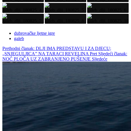
dubrovačke ljetne igre
galeb
Prethodni članak: DLJI IMA PREDSTAVU I ZA DJECU;
„SNJEGULJICA” NA TARACI REVELINA
Pret
Sljedeći članak:
NOĆ PLOČA UZ ZABRANJENO PUŠENJE
Sljedeće