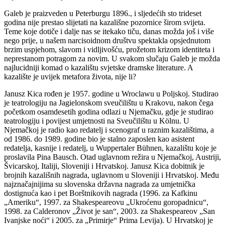
Galeb je praizveden u Peterburgu 1896., i sljedećih sto trideset
godina nije prestao slijetati na kazališne pozornice širom svijeta.
Teme koje dotiče i dalje nas se itekako tiču, danas možda još i više
nego prije, u našem narcisoidnom društvu spektakla opsjednutom
brzim uspjehom, slavom i vidljivošću, prožetom krizom identiteta i
neprestanom potragom za novim. U svakom slučaju Galeb je možda
najlucidniji komad o kazalištu svjetske dramske literature. A
kazalište je uvijek metafora života, nije li?
Janusz Kica rođen je 1957. godine u Wroclawu u Poljskoj. Studirao
je teatrologiju na Jagielonskom sveučilištu u Krakovu, nakon čega
početkom osamdesetih godina odlazi u Njemačku, gdje je studirao
teatrologiju i povijest umjetnosti na Sveučilištu u Kölnu. U
Njemačkoj je radio kao redatelj i scenograf u raznim kazalištima, a
od 1986. do 1989. godine bio je stalno zaposlen kao asistent
redatelja, kasnije i redatelj, u Wuppertaler Bühnen, kazalištu koje je
proslavila Pina Bausch. Otad uglavnom režira u Njemačkoj, Austriji,
Švicarskoj, Italiji, Sloveniji i Hrvatskoj. Janusz Kica dobitnik je
brojnih kazališnih nagrada, uglavnom u Sloveniji i Hrvatskoj. Među
najznačajnijima su slovenska državna nagrada za umjetnička
dostignuća kao i pet Borštnikovih nagrada (1996. za Kafkinu
„Ameriku“, 1997. za Shakespeareovu „Ukroćenu goropadnicu“,
1998. za Calderonov „Život je san“, 2003. za Shakespeareov „San
Ivanjske noći“ i 2005. za „Primirje“ Prima Levija). U Hrvatskoj je