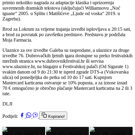
primio nekoliko nagrada za adaptacije klasika i uprizorenja
suvremenih dramskih tekstova (uključujući Williamsovu „Noć
iguane“ 2005. u Splitu i Matišićeve „Ljude od voska“ 2019. u
Zagrebu).
Brod za Lokrum za vrijeme trajanja izvedbi isplovljava u 20:15 sati,
a brod za povratak po završetku predstave. Predstavu je podržala
Moja Farmacia.
Ulaznice za sve izvedbe Galeba su rasprodane, a ulaznice za druge
izvedbe 76. Dubrovačkih ljetnih igara dostupne su preko festivalskih
mrežnih stranica www.dubrovnikfestival.hr ili servisa
www.ulaznice.hr, na blagajni u Festivalskoj palači (Od Sigurate 1)
svakim danom od 9 do 21:30 te ispred zgrade DTS-a (Vukovarska
ulica) od ponedjeljka do petka od 10 do 17 sati. Kupnjom
Mastercard karticama ostvaruje se 10% popusta, a za iznose iznad
70 € omogućeno je obročno plaćanje Mastercard karticama na 2 ili 3
rate.
DLJI
Podijeli:
Kopirano!