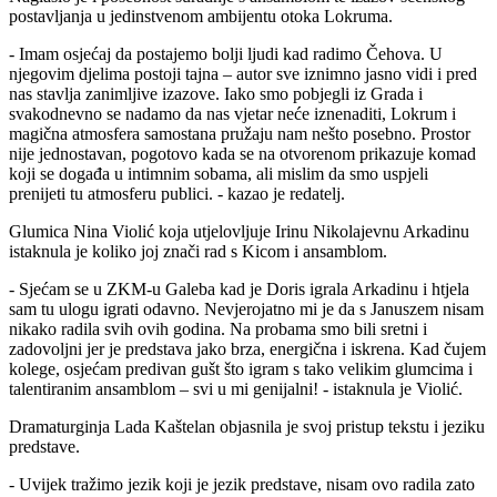
postavljanja u jedinstvenom ambijentu otoka Lokruma.
- Imam osjećaj da postajemo bolji ljudi kad radimo Čehova. U
njegovim djelima postoji tajna – autor sve iznimno jasno vidi i pred
nas stavlja zanimljive izazove. Iako smo pobjegli iz Grada i
svakodnevno se nadamo da nas vjetar neće iznenaditi, Lokrum i
magična atmosfera samostana pružaju nam nešto posebno. Prostor
nije jednostavan, pogotovo kada se na otvorenom prikazuje komad
koji se događa u intimnim sobama, ali mislim da smo uspjeli
prenijeti tu atmosferu publici. - kazao je redatelj.
Glumica Nina Violić koja utjelovljuje Irinu Nikolajevnu Arkadinu
istaknula je koliko joj znači rad s Kicom i ansamblom.
- Sjećam se u ZKM-u Galeba kad je Doris igrala Arkadinu i htjela
sam tu ulogu igrati odavno. Nevjerojatno mi je da s Januszem nisam
nikako radila svih ovih godina. Na probama smo bili sretni i
zadovoljni jer je predstava jako brza, energična i iskrena. Kad čujem
kolege, osjećam predivan gušt što igram s tako velikim glumcima i
talentiranim ansamblom – svi u mi genijalni! - istaknula je Violić.
Dramaturginja Lada Kaštelan objasnila je svoj pristup tekstu i jeziku
predstave.
- Uvijek tražimo jezik koji je jezik predstave, nisam ovo radila zato