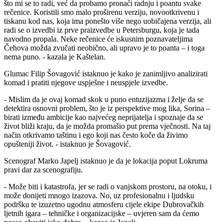
što mi se to radi, već da probamo pronaći radnju i poantu svake
rečenice. Koristili smo malo proširenu verziju, novootkrivenu i
tiskanu kod nas, koja ima ponešto više nego uobičajena verzija, ali
radi se o izvedbi iz prve praizvedbe u Petersburgu, koja je tada
navodno propala. Neke rečenice će iskusnim poznavateljima
Čehova možda zvučati neobično, ali upravo je to poanta – i toga
nema puno. - kazala je Kaštelan.
Glumac Filip Šovagović istaknuo je kako je zanimljivo analizirati
komad i pratiti njegove uspješne i neuspjele izvedbe.
- Mislim da je ovaj komad skok u puno entuzijazma i želje da se
detektira osnovni problem, što je iz perspektive mog lika, Sorina –
birati između ambicije kao najvećeg neprijatelja i spoznaje da se
život bliži kraju, da je možda promašio put prema vječnosti. Na taj
način otkrivamo taštinu i ego koji nas često koče da živimo
opušteniji život. - istaknuo je Šovagović.
Scenograf Marko Japelj istaknuo je da je lokacija poput Lokruma
pravi dar za scenografiju.
- Može biti i katastrofa, jer se radi o vanjskom prostoru, na otoku, i
može donijeti mnogo izazova. No, uz profesionalnu i ljudsku
podršku te izuzetno ugodnu atmosferu cijele ekipe Dubrovačkih
ljetnih igara – tehničke i organizacijske – uvjeren sam da ćemo