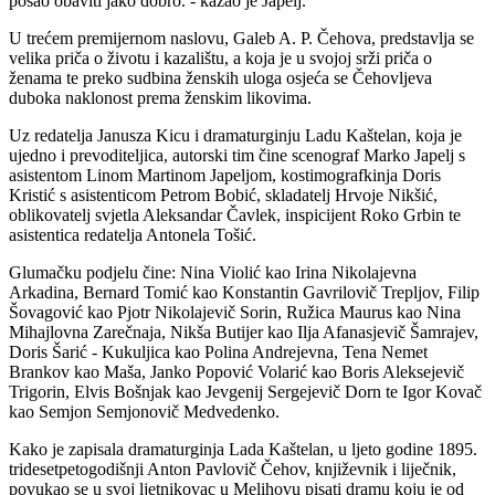
posao obaviti jako dobro. - kazao je Japelj.
U trećem premijernom naslovu, Galeb A. P. Čehova, predstavlja se
velika priča o životu i kazalištu, a koja je u svojoj srži priča o
ženama te preko sudbina ženskih uloga osjeća se Čehovljeva
duboka naklonost prema ženskim likovima.
Uz redatelja Janusza Kicu i dramaturginju Ladu Kaštelan, koja je
ujedno i prevoditeljica, autorski tim čine scenograf Marko Japelj s
asistentom Linom Martinom Japeljom, kostimografkinja Doris
Kristić s asistenticom Petrom Bobić, skladatelj Hrvoje Nikšić,
oblikovatelj svjetla Aleksandar Čavlek, inspicijent Roko Grbin te
asistentica redatelja Antonela Tošić.
Glumačku podjelu čine: Nina Violić kao Irina Nikolajevna
Arkadina, Bernard Tomić kao Konstantin Gavrilovič Trepljov, Filip
Šovagović kao Pjotr Nikolajevič Sorin, Ružica Maurus kao Nina
Mihajlovna Zarečnaja, Nikša Butijer kao Ilja Afanasjevič Šamrajev,
Doris Šarić - Kukuljica kao Polina Andrejevna, Tena Nemet
Brankov kao Maša, Janko Popović Volarić kao Boris Aleksejevič
Trigorin, Elvis Bošnjak kao Jevgenij Sergejevič Dorn te Igor Kovač
kao Semjon Semjonovič Medvedenko.
Kako je zapisala dramaturginja Lada Kaštelan, u ljeto godine 1895.
tridesetpetogodišnji Anton Pavlovič Čehov, književnik i liječnik,
povukao se u svoj ljetnikovac u Melihovu pisati dramu koju je od