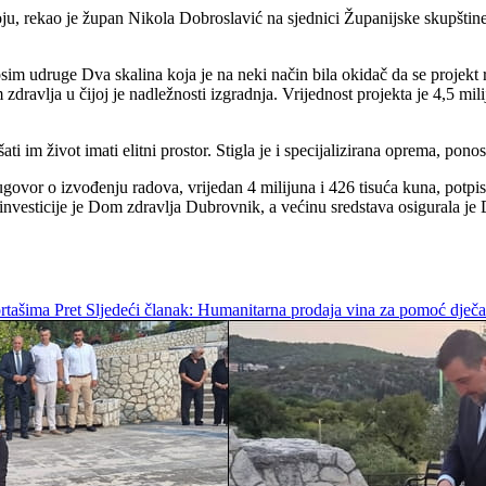
oju, rekao je župan Nikola Dobroslavić na sjednici Županijske skupštin
osim udruge Dva skalina koja je na neki način bila okidač da se projekt re
zdravlja u čijoj je nadležnosti izgradnja. Vrijednost projekta je 4,5 mi
šati im život imati elitni prostor. Stigla je i specijalizirana oprema, pon
govor o izvođenju radova, vrijedan 4 milijuna i 426 tisuća kuna, potpis
 investicije je Dom zdravlja Dubrovnik, a većinu sredstava osigurala j
ortašima
Pret
Sljedeći članak: Humanitarna prodaja vina za pomoć dječ