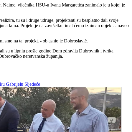
e. Naime, vijećnika HSU-u Ivana Margaretića zanimalo je u kojoj je
alizira, tu su i druge udruge, projektanti su besplatno dali svoje
lijuna kuna. Projekt je na završetku. imat ćemo izniman objekt. - naveo
osni smo na taj projekt. - objasnio je Dobroslavić.
ali su u lipnju prošle godine Dom zdravlja Dubrovnik i tvrtka
e Dubrovačko neretvanska županija.
aku Gabrijelu
Sljedeće