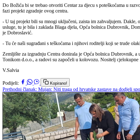
Do Božića bi se trebao otvoriti Centar za djecu s poteškoćama u razv
fazi projekt zgradnje ovog centra.
- U taj projekt bili su mnogi uključeni, zaista im zahvaljujem. Dakle, 
usluge, tu je bila i zaklada Blaga djela, Opća bolnica Dubrovnik, Dom 
je Dobroslavić.
- Tu će naši sugrađani s teškoćama i njihovi roditelji koji se trude olak
Zemljište za izgradnju Centra donirala je Opća bolnica Dubrovnik, a u
Tonikom d.o.o., a radovi su započeli u kolovozu. Nositelj cjelokupne
V.Salvia
Podijeli:
Kopirano!
Prethodni članak: Mujan: Niti traga od hrvatske zastave na dodjeli sp