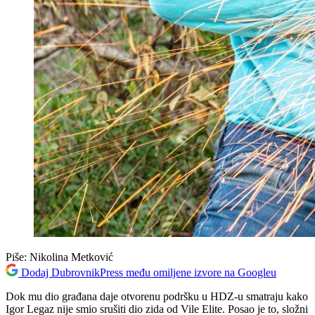
Piše:
Nikolina Metković
Dodaj DubrovnikPress među omiljene izvore na Googleu
Dok mu dio građana daje otvorenu podršku u HDZ-u smatraju kako
Igor Legaz nije smio srušiti dio zida od Vile Elite. Posao je to, složni