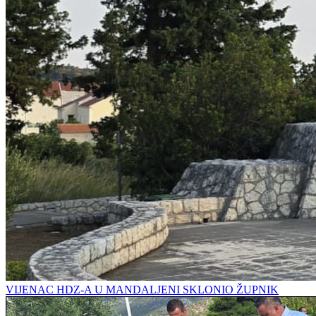
VIJENAC HDZ-A U MANDALJENI SKLONIO ŽUPNIK