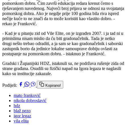
pomorskom dobru. Čim završi edukacija redara krenut ćemo s
rješavanjem navedenog. Najveći broj prijava se odnosi na svojatanja
pomorskog dobra. Ako je negdje prije 100 godina bila riva ispred
nečije kuće to ne znači da to može koristiti kao vlastito dobro. -
rekao je Franković.
- Kad je u pitanju zid od Vile Elite, on je izgrađen 2007. i ja tad ni u
primislima nisam mislio da ću biti gradonačelnik. Tada je netko
drugi nešto trebao odraditi, a ja sam se kao gradonačelnik i saborski
zastupnik borio da jedinice lokalne samouprave dobiju ovlasti za
postupanje na pomorskom dobru. - istaknuo je Franković.
Gradski i Županijski HDZ, istaknuli su, ne podržava rušenje zida od
strane građana. Osudili su fizički napad na Igora legaza te naglasili
kako su institucije zakazale.
Podijeli:
Kopirano!
mato franković
nikola dobroslavić
hdz
blaž pezo
igor legaz
vila elita