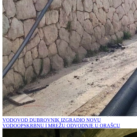
VODOVOD DUBROVNIK IZGRADIO NOVU
VODOOPSKRBNU I MREŽU ODVODNJE U ORAŠCU