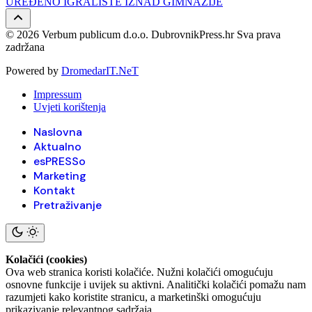
UREĐENO IGRALIŠTE IZNAD GIMNAZIJE
© 2026 Verbum publicum d.o.o. DubrovnikPress.hr Sva prava
zadržana
Powered by
DromedarIT.NeT
Impressum
Uvjeti korištenja
Naslovna
Aktualno
esPRESSo
Marketing
Kontakt
Pretraživanje
Kolačići (cookies)
Ova web stranica koristi kolačiće. Nužni kolačići omogućuju
osnovne funkcije i uvijek su aktivni. Analitički kolačići pomažu nam
razumjeti kako koristite stranicu, a marketinški omogućuju
prikazivanje relevantnog sadržaja.