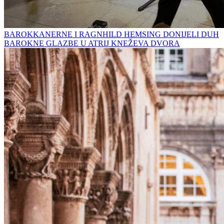
BAROKKANERNE I RAGNHILD HEMSING DONIJELI DUH
BAROKNE GLAZBE U ATRIJ KNEŽEVA DVORA