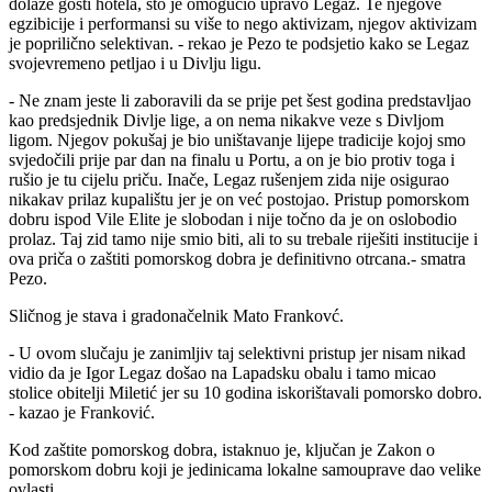
dolaze gosti hotela, što je omogućio upravo Legaz. Te njegove
egzibicije i performansi su više to nego aktivizam, njegov aktivizam
je poprilično selektivan. - rekao je Pezo te podsjetio kako se Legaz
svojevremeno petljao i u Divlju ligu.
- Ne znam jeste li zaboravili da se prije pet šest godina predstavljao
kao predsjednik Divlje lige, a on nema nikakve veze s Divljom
ligom. Njegov pokušaj je bio uništavanje lijepe tradicije kojoj smo
svjedočili prije par dan na finalu u Portu, a on je bio protiv toga i
rušio je tu cijelu priču. Inače, Legaz rušenjem zida nije osigurao
nikakav prilaz kupalištu jer je on već postojao. Pristup pomorskom
dobru ispod Vile Elite je slobodan i nije točno da je on oslobodio
prolaz. Taj zid tamo nije smio biti, ali to su trebale riješiti institucije i
ova priča o zaštiti pomorskog dobra je definitivno otrcana.- smatra
Pezo.
Sličnog je stava i gradonačelnik Mato Frankovć.
- U ovom slučaju je zanimljiv taj selektivni pristup jer nisam nikad
vidio da je Igor Legaz došao na Lapadsku obalu i tamo micao
stolice obitelji Miletić jer su 10 godina iskorištavali pomorsko dobro.
- kazao je Franković.
Kod zaštite pomorskog dobra, istaknuo je, ključan je Zakon o
pomorskom dobru koji je jedinicama lokalne samouprave dao velike
ovlasti.