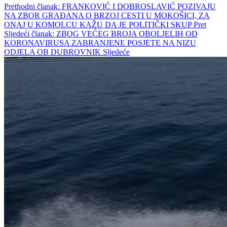
Prethodni članak: FRANKOVIĆ I DOBROSLAVIĆ POZIVAJU
NA ZBOR GRAĐANA O BRZOJ CESTI U MOKOŠICI, ZA
ONAJ U KOMOLCU KAŽU DA JE POLITIČKI SKUP
Pret
Sljedeći članak: ZBOG VEĆEG BROJA OBOLJELIH OD
KORONAVIRUSA ZABRANJENE POSJETE NA NIZU
ODJELA OB DUBROVNIK
Sljedeće