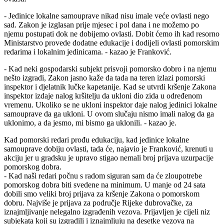
- Jedinice lokalne samouprave nikad nisu imale veće ovlasti nego
sad. Zakon je izglasan prije mjesec i pol dana i ne možemo po
njemu postupati dok ne dobijemo ovlasti. Dobit ćemo ih kad resorno
Ministarstvo provede dodatne edukacije i dodijeli ovlasti pomorskim
redarima i lokalnim jedinicama. - kazao je Franković.
- Kad neki gospodarski subjekt prisvoji pomorsko dobro i na njemu
nešto izgradi, Zakon jasno kaže da tada na teren izlazi pomorski
inspektor i djelatnik lučke kapetanije. Kad se utvrdi kršenje Zakona
inspektor izdaje nalog kršitelju da ukloni dio zida u određenom
vremenu. Ukoliko se ne ukloni inspektor daje nalog jedinici lokalne
samouprave da ga ukloni. U ovom slučaju nismo imali nalog da ga
uklonimo, a da jesmo, mi bismo ga uklonili. - kazao je.
Kad pomorski redari prođu edukaciju, kad jedinice lokalne
samouprave dobiju ovlasti, tada će, najavio je Franković, krenuti u
akciju jer u gradsku je upravo stigao nemali broj prijava uzurpacije
pomorskog dobra.
- Kad naši redari počnu s radom siguran sam da će zloupotrebe
pomorskog dobra biti svedene na minimum. U manje od 24 sata
dobili smo veliki broj prijava za kršenje Zakona o pomorskom
dobru. Najviše je prijava za područje Rijeke dubrovačke, za
iznajmljivanje nelegalno izgrađenih vezova. Prijavljen je cijeli niz
subjekata koji su izgradili i iznajmljuju na desetke vezova na