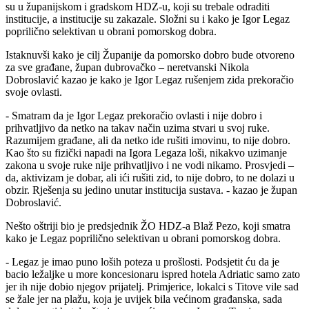
su u županijskom i gradskom HDZ-u, koji su trebale odraditi
institucije, a institucije su zakazale. Složni su i kako je Igor Legaz
poprilično selektivan u obrani pomorskog dobra.
Istaknuvši kako je cilj Županije da pomorsko dobro bude otvoreno
za sve građane, župan dubrovačko – neretvanski Nikola
Dobroslavić kazao je kako je Igor Legaz rušenjem zida prekoračio
svoje ovlasti.
- Smatram da je Igor Legaz prekoračio ovlasti i nije dobro i
prihvatljivo da netko na takav način uzima stvari u svoj ruke.
Razumijem građane, ali da netko ide rušiti imovinu, to nije dobro.
Kao što su fizički napadi na Igora Legaza loši, nikakvo uzimanje
zakona u svoje ruke nije prihvatljivo i ne vodi nikamo. Prosvjedi –
da, aktivizam je dobar, ali ići rušiti zid, to nije dobro, to ne dolazi u
obzir. Rješenja su jedino unutar institucija sustava. - kazao je župan
Dobroslavić.
Nešto oštriji bio je predsjednik ŽO HDZ-a Blaž Pezo, koji smatra
kako je Legaz poprilično selektivan u obrani pomorskog dobra.
- Legaz je imao puno loših poteza u prošlosti. Podsjetit ću da je
bacio ležaljke u more koncesionaru ispred hotela Adriatic samo zato
jer ih nije dobio njegov prijatelj. Primjerice, lokalci s Titove vile sad
se žale jer na plažu, koja je uvijek bila većinom građanska, sada