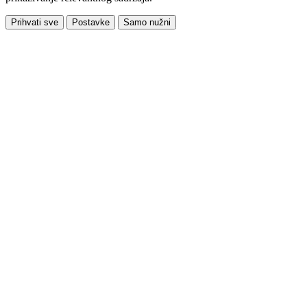
Prihvati sve
Postavke
Samo nužni