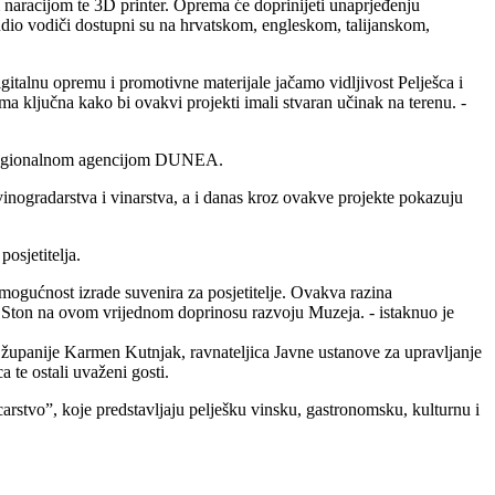
 naracijom te 3D printer. Oprema će doprinijeti unaprjeđenju
 Audio vodiči dostupni su na hrvatskom, engleskom, talijanskom,
gitalnu opremu i promotivne materijale jačamo vidljivost Pelješca i
ma ključna kako bi ovakvi projekti imali stvaran učinak na terenu. -
 s Regionalnom agencijom DUNEA.
nogradarstva i vinarstva, a i danas kroz ovakve projekte pokazuju
osjetitelja.
 mogućnost izrade suvenira za posjetitelje. Ovakva razina
 Ston na ovom vrijednom doprinosu razvoju Muzeja. - istaknuo je
županije Karmen Kutnjak, ravnateljica Javne ustanove za upravljanje
 te ostali uvaženi gosti.
arstvo”, koje predstavljaju pelješku vinsku, gastronomsku, kulturnu i