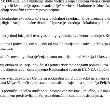
o 50.000 eura, koja uključuje audio vodiče s pripadajućom višejezičnom
a omogućiti kvalitetnije upoznavanje pelješke vinske i kulturne baštine.
ačniji domaćim i stranim posjetiteljima.
onkretne aktivnosti koje ostaju lokalnoj zajednici. Kroz ulaganje u di
digitalizaciju i lokalne dionike. Upravo je suradnja s lokalnim partneri
alevrijednoj inicijativi te naglasio dugogodišnju kvalitetnu suradnju
a i pohvalna, oni su jedni od važnih inicijatora osnivanja Muzeja vi
Antunica.
ko će nova digitalna rješenja znatno unaprijediti rad Muzeja i iskustvo p
meniji obilazak Muzeja, dok će 3D printer dodatno obogatiti ponudu kroz
rak u daljnjem radu. Zahvaljujemo Regionalnoj agenciji DUNEA i Općini
roslavić, direktorica Centra za poduzetništvo Dubrovačko neretvanske 
 Miljas Đuračić, predstavnici turističkih zajednica s područja Pelješca
 s područja Pelješca uručene su promotivne brošure „Pelješac, Vinsko c
u daljnjem predstavljanju Pelješca domaćim i stranim posjetiteljima.