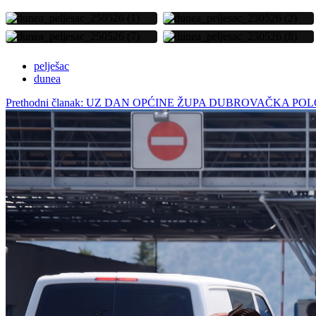
pelješac
dunea
Prethodni članak: UZ DAN OPĆINE ŽUPA DUBROVAČKA P