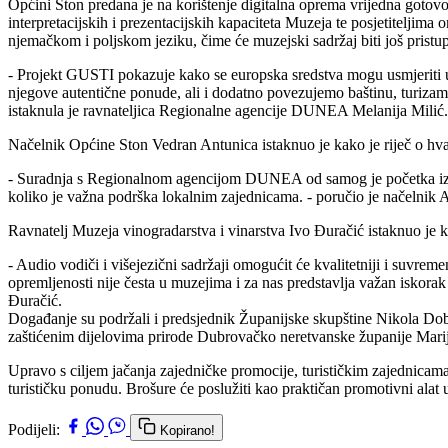
Općini Ston predana je na korištenje digitalna oprema vrijedna gotov
interpretacijskih i prezentacijskih kapaciteta Muzeja te posjetiteljim
njemačkom i poljskom jeziku, čime će muzejski sadržaj biti još pristup
- Projekt GUSTI pokazuje kako se europska sredstva mogu usmjeriti u k
njegove autentične ponude, ali i dodatno povezujemo baštinu, turizam, 
istaknula je ravnateljica Regionalne agencije DUNEA Melanija Milić.
Načelnik Općine Ston Vedran Antunica istaknuo je kako je riječ o hv
- Suradnja s Regionalnom agencijom DUNEA od samog je početka iznimn
koliko je važna podrška lokalnim zajednicama. - poručio je načelnik 
Ravnatelj Muzeja vinogradarstva i vinarstva Ivo Đuračić istaknuo je ka
- Audio vodiči i višejezični sadržaji omogućit će kvalitetniji i suvre
opremljenosti nije česta u muzejima i za nas predstavlja važan isko
Đuračić.
Događanje su podržali i predsjednik Županijske skupštine Nikola Dob
zaštićenim dijelovima prirode Dubrovačko neretvanske županije Marijana
Upravo s ciljem jačanja zajedničke promocije, turističkim zajednicama
turističku ponudu. Brošure će poslužiti kao praktičan promotivni alat 
Podijeli:
Kopirano!