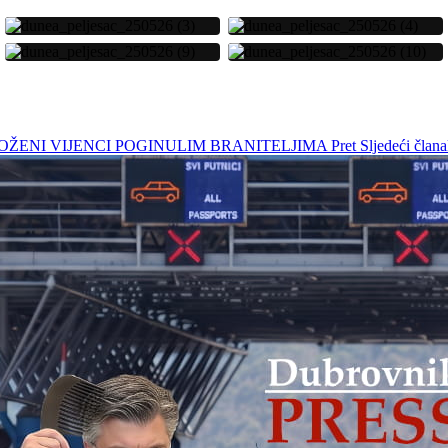
OLOŽENI VIJENCI POGINULIM BRANITELJIMA
Pret
Sljedeći č