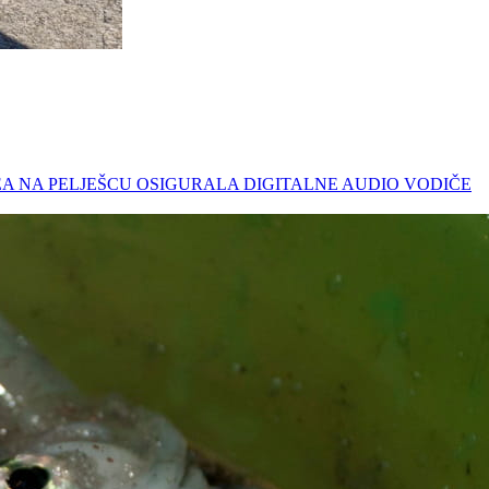
DUNEA NA PELJEŠCU OSIGURALA DIGITALNE AUDIO VODIČE