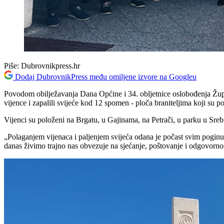
Piše:
Dubrovnikpress.hr
Dodaj DubrovnikPress među omiljene izvore na Googleu
Povodom obilježavanja Dana Općine i 34. obljetnice oslobođenja Župe 
vijence i zapalili svijeće kod 12 spomen - ploča braniteljima koji su
Vijenci su položeni na Brgatu, u Gajinama, na Petrači, u parku u Sre
„Polaganjem vijenaca i paljenjem svijeća odana je počast svim poginu
danas živimo trajno nas obvezuje na sjećanje, poštovanje i odgovorno