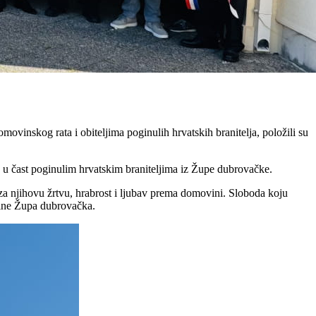
inskog rata i obiteljima poginulih hrvatskih branitelja, položili su
 u čast poginulim hrvatskim braniteljima iz Župe dubrovačke.
za njihovu žrtvu, hrabrost i ljubav prema domovini. Sloboda koju
ćine Župa dubrovačka.