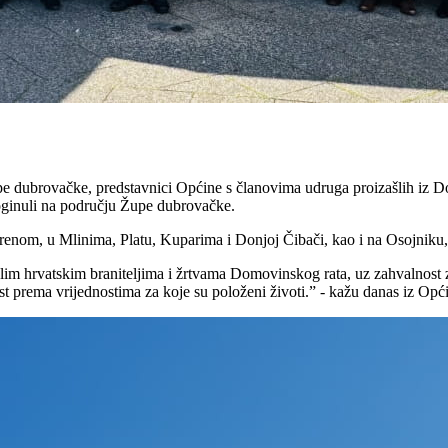
dubrovačke, predstavnici Općine s članovima udruga proizašlih iz Domov
 poginuli na području Župe dubrovačke.
brenom, u Mlinima, Platu, Kuparima i Donjoj Čibači, kao i na Osojniku,
lim hrvatskim braniteljima i žrtvama Domovinskog rata, uz zahvalnost 
st prema vrijednostima za koje su položeni životi.” - kažu danas iz Op