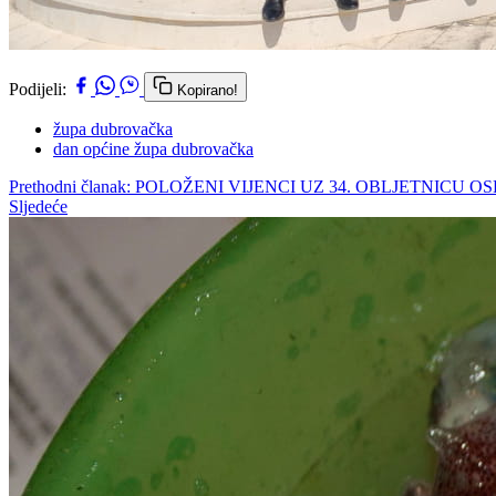
Podijeli:
Kopirano!
župa dubrovačka
dan općine župa dubrovačka
Prethodni članak: POLOŽENI VIJENCI UZ 34. OBLJETNI
Sljedeće