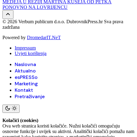
MEDEJA U REŽIJI MARTINA KUŠEJA OD PETKA
PONOVNO NA LOVRIJENCU
© 2026 Verbum publicum d.o.o. DubrovnikPress.hr Sva prava
zadržana
Powered by
DromedarIT.NeT
Impressum
Uvjeti korištenja
Naslovna
Aktualno
esPRESSo
Marketing
Kontakt
Pretraživanje
Kolačići (cookies)
Ova web stranica koristi kolačiće. Nužni kolačići omogućuju
osnovne funkcije i uvijek su aktivni. Analitički kolačići pomažu nam
razumjeti kako koristite stranicu, a marketinški omogućuju