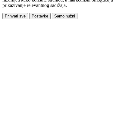
prikazivanje relevantnog sadržaja.
Prihvati sve
Postavke
Samo nužni