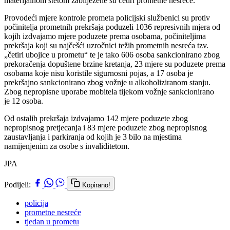
materijalnom štetom zabilježene su četiri prometne nesreće.
Provodeći mjere kontrole prometa policijski službenici su protiv
počinitelja prometnih prekršaja poduzeli 1036 represivnih mjera od
kojih izdvajamo mjere poduzete prema osobama, počiniteljima
prekršaja koji su najčešći uzročnici težih prometnih nesreća tzv.
„četiri ubojice u prometu“ te je tako 606 osoba sankcionirano zbog
prekoračenja dopuštene brzine kretanja, 23 mjere su poduzete prema
osobama koje nisu koristile sigurnosni pojas, a 17 osoba je
prekršajno sankcionirano zbog vožnje u alkoholiziranom stanju.
Zbog nepropisne uporabe mobitela tijekom vožnje sankcionirano
je 12 osoba.
Od ostalih prekršaja izdvajamo 142 mjere poduzete zbog
nepropisnog pretjecanja i 83 mjere poduzete zbog nepropisnog
zaustavljanja i parkiranja od kojih je 3 bilo na mjestima
namijenjenim za osobe s invaliditetom.
JPA
Podijeli:
Kopirano!
policija
prometne nesreće
tjedan u prometu