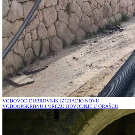
VODOVOD DUBROVNIK IZGRADIO NOVU
VODOOPSKRBNU I MREŽU ODVODNJE U ORAŠCU