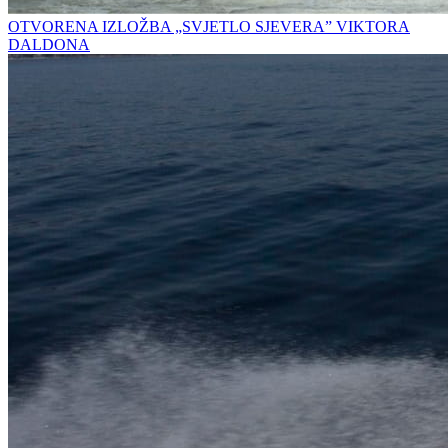
OTVORENA IZLOŽBA „SVJETLO SJEVERA” VIKTORA
DALDONA