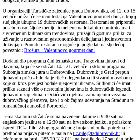
obogaćuje zimsku ponudu Grada.
U organizaciji Turističke zajednice grada Dubrovnika, od 12. do 15.
veljače održat će se manifestacija Valentinovo gourmet dani, u kojoj
sudjeluje ukupno 19 dubrovačkih restorana. Restorani su pripremili
posebno osmišljene menije, temeljene na lokalnim namirnicama i
suvremenim kulinarskim trendovima, pružajući gostima priliku za
uživanje u raznovrsnim gastronomskim delicijama i jedinstvenom
doživljaju. Ponudu restorana moguće je pogledati na sljedećoj
poveznici:
Brošura - Valentinovo gourmet dani
Dodatni dio programa čini tematska tura Tragovima ljubavi od
davnina, koja će se održati 14. i 21. veljače u sklopu programa
Subotnja zimska jutra u Dubrovniku. Dubrovnik je Grad prepun
ljubavnih priča - bilo da je riječ o legendama ili stvarnim osobama
koje su kroz povijest hodale njegovim ulicama. Sudionici će imati
priliku saznati više o nesretnim ljubavima iz dubrovačkih legendi,
ljubavnim zapletima u Držićevim djelima, zabranjenim vezama
dubrovačkog plemstva, kao i o običajima udvaranja na Stradunu te
romantičnoj atmosferi Porporele.
Tematska tura održat će se na navedene datume u 9:30 sati na
engleskom jeziku te u 12:30 sati na hrvatskom jeziku, s polaskom
ispred TIC-a Pile. Zbog ograničenog broja sudionika potrebna je
prethodna prijava putem e-maila na
tic.pile@tzdubrovnik.hr
ili
telefonom na broj +385 20 312 011, najkasnije do 17 sati dan prije