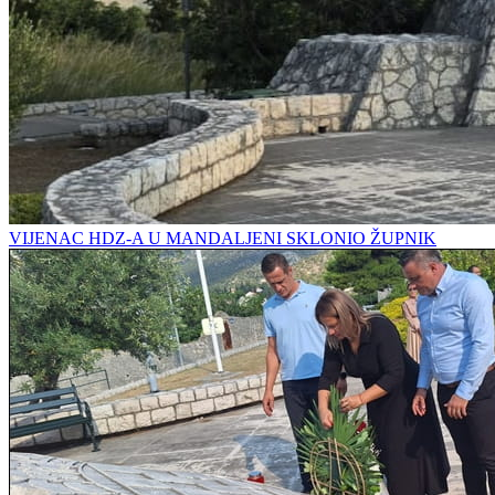
VIJENAC HDZ-A U MANDALJENI SKLONIO ŽUPNIK