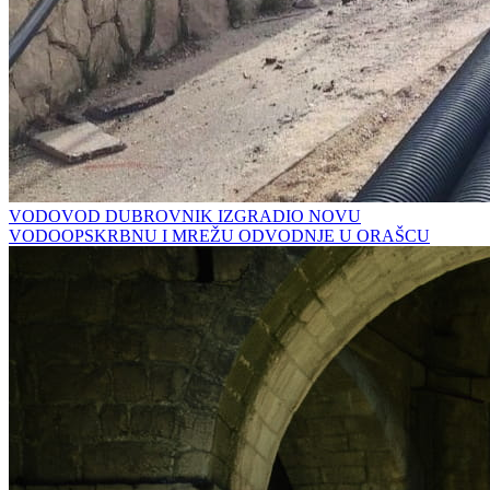
VODOVOD DUBROVNIK IZGRADIO NOVU
VODOOPSKRBNU I MREŽU ODVODNJE U ORAŠCU