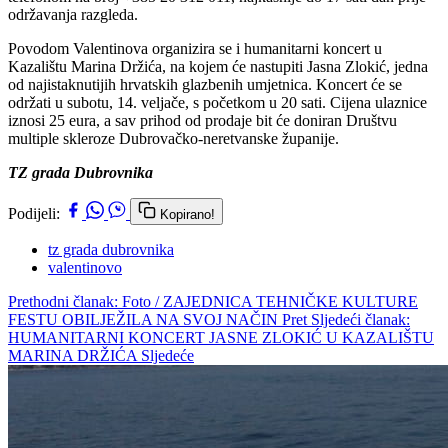
održavanja razgleda.
Povodom Valentinova organizira se i humanitarni koncert u
Kazalištu Marina Držića, na kojem će nastupiti Jasna Zlokić, jedna
od najistaknutijih hrvatskih glazbenih umjetnica. Koncert će se
održati u subotu, 14. veljače, s početkom u 20 sati. Cijena ulaznice
iznosi 25 eura, a sav prihod od prodaje bit će doniran Društvu
multiple skleroze Dubrovačko-neretvanske županije.
TZ grada Dubrovnika
Podijeli:
Kopirano!
tz grada dubrovnika
valentinovo
Prethodni članak: Foto / ZAJEDNICA TEHNIČKE KULTURE
FESTU OBILJEŽILA NA SVOJ NAČIN
Pret
Sljedeći članak:
HUMANITARNI KONCERT JASNE ZLOKIĆ U KAZALIŠTU
MARINA DRŽIĆA
Sljedeće