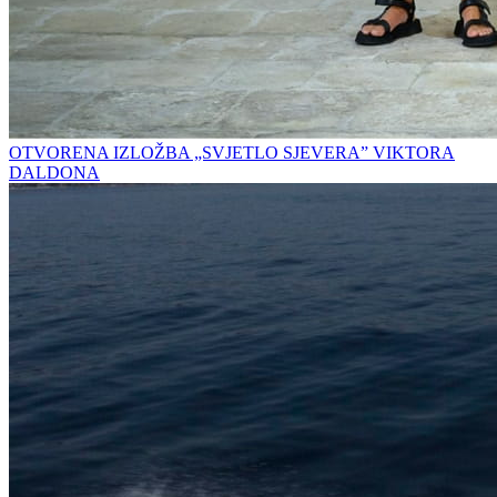
OTVORENA IZLOŽBA „SVJETLO SJEVERA” VIKTORA
DALDONA