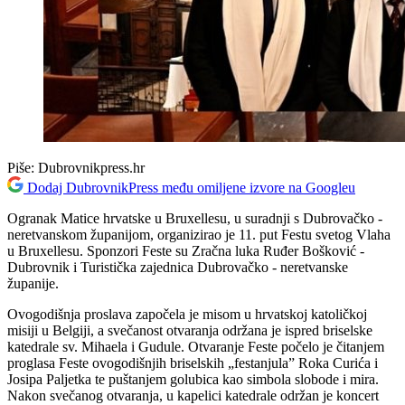
Piše:
Dubrovnikpress.hr
Dodaj DubrovnikPress među omiljene izvore na Googleu
Ogranak Matice hrvatske u Bruxellesu, u suradnji s Dubrovačko -
neretvanskom županijom, organizirao je 11. put Festu svetog Vlaha
u Bruxellesu. Sponzori Feste su Zračna luka Ruđer Bošković -
Dubrovnik i Turistička zajednica Dubrovačko - neretvanske
županije.
Ovogodišnja proslava započela je misom u hrvatskoj katoličkoj
misiji u Belgiji, a svečanost otvaranja održana je ispred briselske
katedrale sv. Mihaela i Gudule. Otvaranje Feste počelo je čitanjem
proglasa Feste ovogodišnjih briselskih „festanjula” Roka Curića i
Josipa Paljetka te puštanjem golubica kao simbola slobode i mira.
Nakon svečanog otvaranja, u kapelici katedrale održan je koncert