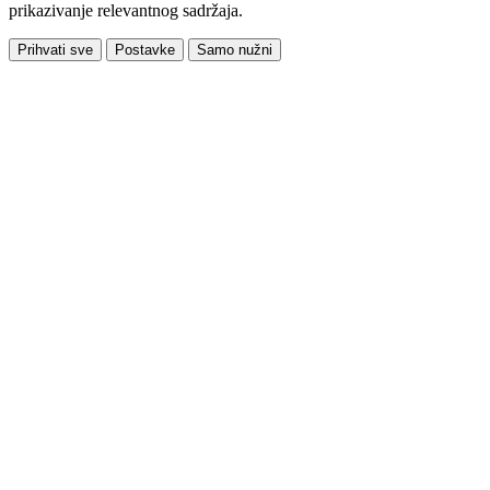
prikazivanje relevantnog sadržaja.
Prihvati sve
Postavke
Samo nužni