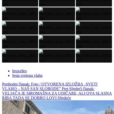
bruxelles
festa svetoga vlaha
Prethodni članak: Foto / OTVORENA IZLOŽBA „SVETI
VLAHO – NAŠ SAN SLOBODE”
Pret
Sljedeći članak:
VELJAČA JE SIROMAŠNA ZA UDIČARE, ALI OVA SLASNA
RIBA TADA SE DOBRO LOVI
Sljedeće