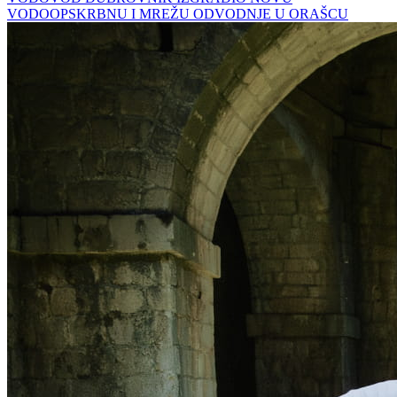
VODOOPSKRBNU I MREŽU ODVODNJE U ORAŠCU