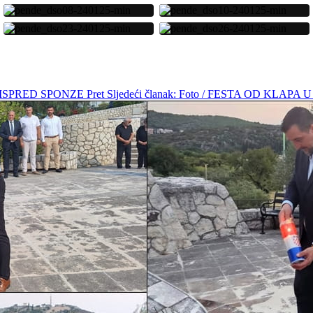
E” ISPRED SPONZE
Pret
Sljedeći članak: Foto / FESTA OD KL