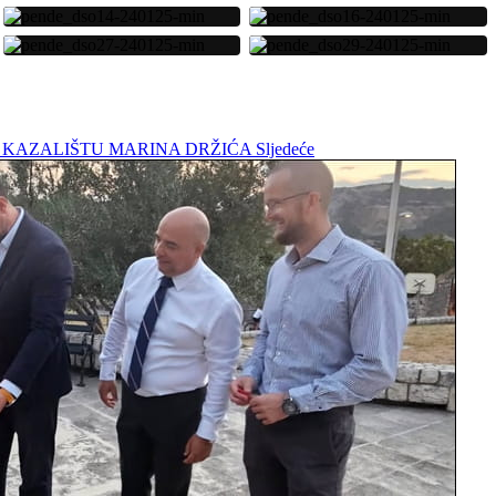
APA U KAZALIŠTU MARINA DRŽIĆA
Sljedeće