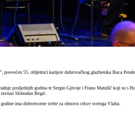
i”, posvećen 55. obljetnici karijere dubrovačkog glazbenika Buca Pende
rađuje posljednjih godina te Sergio Gjivoje i Frano Matušić koji su s Bu
e ravnao Slobodan Begić.
e godine ima dobrotvorne svrhe za obnovu crkve svetoga Vlaha.