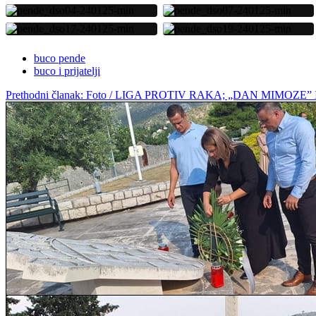
buco pende
buco i prijatelji
Prethodni članak: Foto / LIGA PROTIV RAKA; „DAN MIMOZ