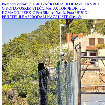
Prethodni članak: DUBROVAČKI MUZEJI OBJAVILI KNJIGU
O KONAVOSKIM STEĆCIMA, AUTOR JE DR. SC.
DOMAGOJ PERKIĆ
Pret
Sljedeći članak: Foto / BUCO I
PRIJATELJI RASPRODALI KAZALIŠTE
Sljedeće