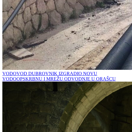
VODOVOD DUBROVNIK IZGRADIO NOVU
VODOOPSKRBNU I MREŽU ODVODNJE U ORAŠCU