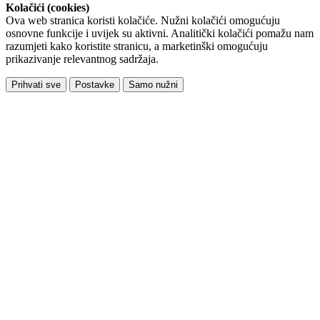
Kolačići (cookies)
Ova web stranica koristi kolačiće. Nužni kolačići omogućuju
osnovne funkcije i uvijek su aktivni. Analitički kolačići pomažu nam
razumjeti kako koristite stranicu, a marketinški omogućuju
prikazivanje relevantnog sadržaja.
Prihvati sve
Postavke
Samo nužni