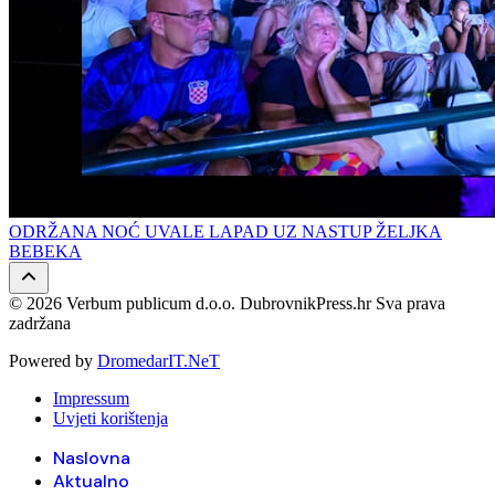
ODRŽANA NOĆ UVALE LAPAD UZ NASTUP ŽELJKA
BEBEKA
© 2026 Verbum publicum d.o.o. DubrovnikPress.hr Sva prava
zadržana
Powered by
DromedarIT.NeT
Impressum
Uvjeti korištenja
Naslovna
Aktualno