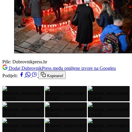
Piše:
Dubrovnikpress.hr
Dodaj DubrovnikPress među omiljene izvore na Googleu
Podijeli:
Kopirano!