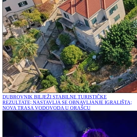
DUBROVNIK BILJEŽI STABILNE TURISTIČKE
REZULTATE; NASTAVLJA SE OBNAVLJANJE IGRALIŠTA;
NOVA TRASA VODOVODA U ORAŠCU