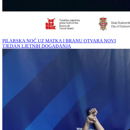
PILARSKA NOĆ UZ MATKA I BRANU OTVARA NOVI
TJEDAN LJETNIH DOGAĐANJA