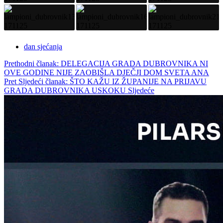
dan sjećanja
Prethodni članak: DELEGACIJA GRADA DUBROVNIKA NI
OVE GODINE NIJE ZAOBIŠLA DJEČJI DOM SVETA ANA
Pret
Sljedeći članak: ŠTO KAŽU IZ ŽUPANIJE NA PRIJAVU
GRADA DUBROVNIKA USKOKU
Sljedeće