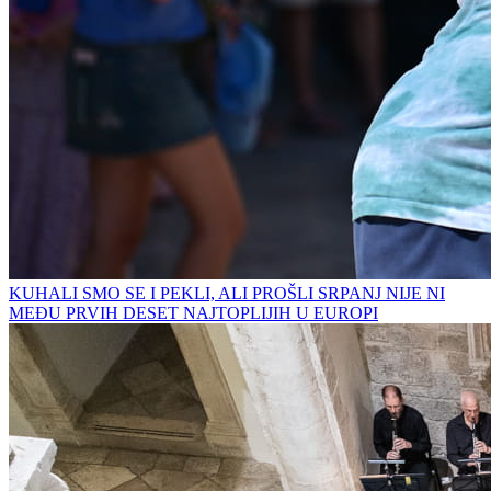
KUHALI SMO SE I PEKLI, ALI PROŠLI SRPANJ NIJE NI
MEĐU PRVIH DESET NAJTOPLIJIH U EUROPI