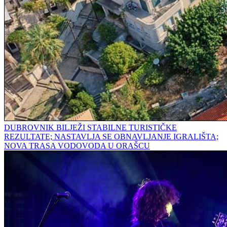
DUBROVNIK BILJEŽI STABILNE TURISTIČKE
REZULTATE; NASTAVLJA SE OBNAVLJANJE IGRALIŠTA;
NOVA TRASA VODOVODA U ORAŠCU