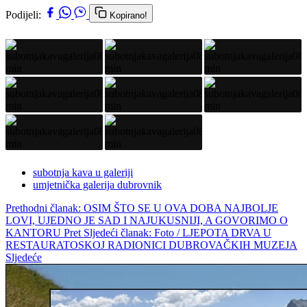
Podijeli:
Kopirano!
subotnja kava u galeriji
umjetnička galerija dubrovnik
Prethodni članak: OSIM ŠTO SE U OVA DOBA NAJBOLJE
LOVI, UJEDNO JE SAD I NAJUKUSNIJI, A GOVORIMO O
KANTORU
Pret
Sljedeći članak: Foto / LJEPOTA DRVA U
RESTAURATOSKOJ RADIONICI DUBROVAČKIH MUZEJA
Sljedeće