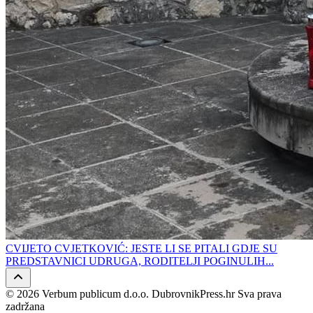
CVIJETO CVJETKOVIĆ: JESTE LI SE PITALI GDJE SU
PREDSTAVNICI UDRUGA, RODITELJI POGINULIH...
© 2026 Verbum publicum d.o.o. DubrovnikPress.hr Sva prava
zadržana