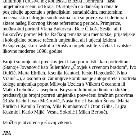
kulturnog i društvenog konteksta izložba „portretira“ našu
umjetničku scenu od kraja 19. stoljeća do današnjih dana te
posjetitelje upoznaje s prijateljskim, suradničkim, mentorskim,
mecenatskim i drugim suodnosima koji su povezivali i definirali
aktere našeg likovnog života referentnog perioda. Primjerice,
međusobni portreti Vlaha Bukovca i Bele Čikoša Sesije, ali i
Bukovčev portret Mirka Račkog tematiziraju mentorske, prijateljske
i kolegijalne odnose rečenih umjetnika, ali i utjecaj Izidora
Kršnjavoga, skori raskol u Društvu umjetnosti te začetak hrvatske
likovne moderne 1898. godine.
Brojni su umjetnici predstavljeni i kao portretisti i kao portretirani
(Stanoje Jovanović kao Šulentićev „Čovjek s crvenom bradom”, Ivo
Dulčić, Marta Ehrlich, Ksenija Kantoci, Krsto Hegedušić, Nino
Vranić...), a osobito su zanimljive kombinacije autoportreta i portreta
kolege umjetnika poput Milivoja Uzelca s Vilkom Gecanom ili
Matka Trebotića s Josephom Boysom. Intimniju dionicu izložbe
predstavljaju brojni portreti umjetnika posvećeni bračnim parovima
(Ruža Klein i Ivan Meštrović, Nasta Rojc i Branko Šenoa, Marta
Ehrlich i Kamilo Tompa, Mila Kumbatović i Oton Gliha, Lujza
Kuzmić i Karlo Mijić, Vesna Sokolić i Milan Berbuč).
Izložba je otvorena još ovaj vikend.
JPA