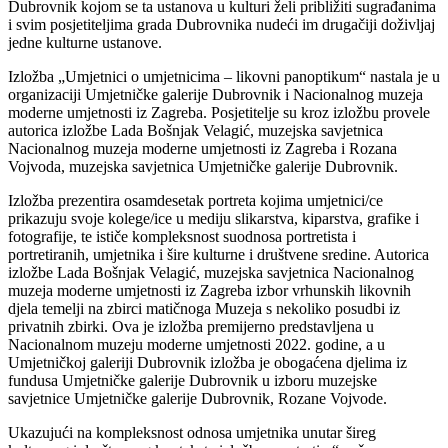
Dubrovnik kojom se ta ustanova u kulturi želi približiti sugrađanima
i svim posjetiteljima grada Dubrovnika nudeći im drugačiji doživljaj
jedne kulturne ustanove.
Izložba „Umjetnici o umjetnicima – likovni panoptikum“ nastala je u
organizaciji Umjetničke galerije Dubrovnik i Nacionalnog muzeja
moderne umjetnosti iz Zagreba. Posjetitelje su kroz izložbu provele
autorica izložbe Lada Bošnjak Velagić, muzejska savjetnica
Nacionalnog muzeja moderne umjetnosti iz Zagreba i Rozana
Vojvoda, muzejska savjetnica Umjetničke galerije Dubrovnik.
Izložba prezentira osamdesetak portreta kojima umjetnici/ce
prikazuju svoje kolege/ice u mediju slikarstva, kiparstva, grafike i
fotografije, te ističe kompleksnost suodnosa portretista i
portretiranih, umjetnika i šire kulturne i društvene sredine. Autorica
izložbe Lada Bošnjak Velagić, muzejska savjetnica Nacionalnog
muzeja moderne umjetnosti iz Zagreba izbor vrhunskih likovnih
djela temelji na zbirci matičnoga Muzeja s nekoliko posudbi iz
privatnih zbirki. Ova je izložba premijerno predstavljena u
Nacionalnom muzeju moderne umjetnosti 2022. godine, a u
Umjetničkoj galeriji Dubrovnik izložba je obogaćena djelima iz
fundusa Umjetničke galerije Dubrovnik u izboru muzejske
savjetnice Umjetničke galerije Dubrovnik, Rozane Vojvode.
Ukazujući na kompleksnost odnosa umjetnika unutar šireg