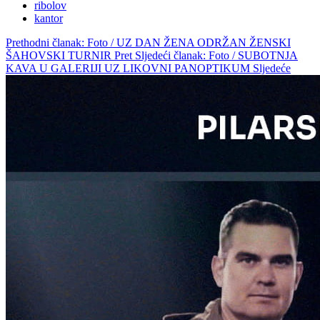
ribolov
kantor
Prethodni članak: Foto / UZ DAN ŽENA ODRŽAN ŽENSKI
ŠAHOVSKI TURNIR
Pret
Sljedeći članak: Foto / SUBOTNJA
KAVA U GALERIJI UZ LIKOVNI PANOPTIKUM
Sljedeće