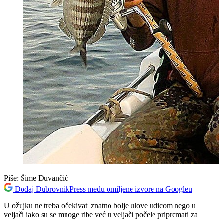
Piše:
Šime Duvančić
Dodaj DubrovnikPress među omiljene izvore na Googleu
U ožujku ne treba očekivati znatno bolje ulove udicom nego u
veljači iako su se mnoge ribe već u veljači počele pripremati za