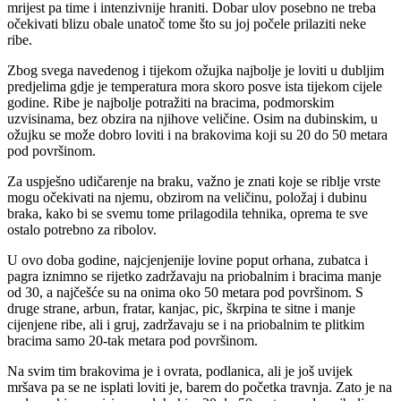
mrijest pa time i intenzivnije hraniti. Dobar ulov posebno ne treba
očekivati blizu obale unatoč tome što su joj počele prilaziti neke
ribe.
Zbog svega navedenog i tijekom ožujka najbolje je loviti u dubljim
predjelima gdje je temperatura mora skoro posve ista tijekom cijele
godine. Ribe je najbolje potražiti na bracima, podmorskim
uzvisinama, bez obzira na njihove veličine. Osim na dubinskim, u
ožujku se može dobro loviti i na brakovima koji su 20 do 50 metara
pod površinom.
Za uspješno udičarenje na braku, važno je znati koje se riblje vrste
mogu očekivati na njemu, obzirom na veličinu, položaj i dubinu
braka, kako bi se svemu tome prilagodila tehnika, oprema te sve
ostalo potrebno za ribolov.
U ovo doba godine, najcjenjenije lovine poput orhana, zubatca i
pagra iznimno se rijetko zadržavaju na priobalnim i bracima manje
od 30, a najčešće su na onima oko 50 metara pod površinom. S
druge strane, arbun, fratar, kanjac, pic, škrpina te sitne i manje
cijenjene ribe, ali i gruj, zadržavaju se i na priobalnim te plitkim
bracima samo 20-tak metara pod površinom.
Na svim tim brakovima je i ovrata, podlanica, ali je još uvijek
mršava pa se ne isplati loviti je, barem do početka travnja. Zato je na