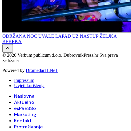
ODRŽANA NOĆ UVALE LAPAD UZ NASTUP ŽELJKA
BEBEKA
© 2026 Verbum publicum d.o.o. DubrovnikPress.hr Sva prava
zadržana
Powered by
DromedarIT.NeT
Impressum
Uvjeti korištenja
Naslovna
Aktualno
esPRESSo
Marketing
Kontakt
Pretraživanje