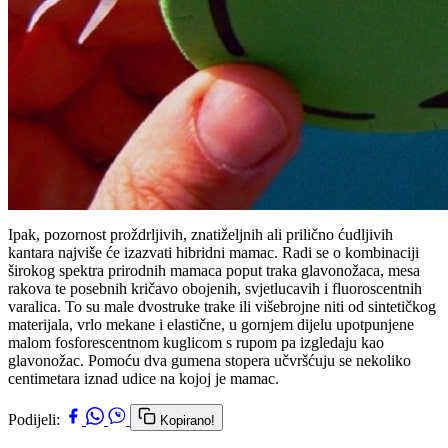
Ipak, pozornost proždrljivih, znatiželjnih ali prilično ćudljivih
kantara najviše će izazvati hibridni mamac. Radi se o kombinaciji
širokog spektra prirodnih mamaca poput traka glavonožaca, mesa
rakova te posebnih kričavo obojenih, svjetlucavih i fluoroscentnih
varalica. To su male dvostruke trake ili višebrojne niti od sintetičkog
materijala, vrlo mekane i elastične, u gornjem dijelu upotpunjene
malom fosforescentnom kuglicom s rupom pa izgledaju kao
glavonožac. Pomoću dva gumena stopera učvršćuju se nekoliko
centimetara iznad udice na kojoj je mamac.
Podijeli:
Kopirano!