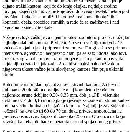
podmorskim uzvisinama dubokim 20 do 50 metara sada najbolje
ciljano tražiti kantora, koji će do kraja ožujka, najdalje sredine
travnja, posjećivati i uzvisine koje sežu do svega desetak metara pod
površinu. Tada će se približiti i podnožjima kamenih otočkih i
kopnenih obala, posebice strmijih, a rado će se zadržavati i nad
livadama lažine uz te obale.
Više je razloga zašto je za ciljani ribolov, osobito iz plovila, u ožujku
najbolje odabrati kantora. Prvi je to što se on već tijekom veljače
počeo skupljati u jata i pripremati za mrijest. Drugi je što se pri tome
intenzivno, agresivno i neoprezno hrani pa se zato i dosta lako lovi.
Treći razlog za ciljani lov u rano proljeće je što je kantor baš sada
najdeblji pa zato i najukusniji. A da bi se maksimalno uživalo u
njegovom ukusu važno je iz ulovljenog kantora čim prije ukloniti
utrobu.
Bulentin je najprikladniji alat za lov aktivnih kantora. Za lov na
dubinama 20 do 40 m dovoljna je onaj kompletno izrađen od
najlonske strune debljine 0,30- 0,35 mm, dok je „PE„ višenitka
debljine 0,14 do 0,16 mm najbolje rješenje za osnovnu strunu kad se
lovi na većim dubinama i u jačem kurentu. Najbolji je završnjak tipa
„očenaš“ sa dva do tri 60 do 70 cm duga priveza raspoređena na
predvez, osnovi završnjaka dužine oko 250 cm. Olovnica na kraju
završnjaka treba biti barem metar daleko od spoja donjeg priveza.
Kantor ima relativno mala usta pa za njegov lov treba koristiti i male