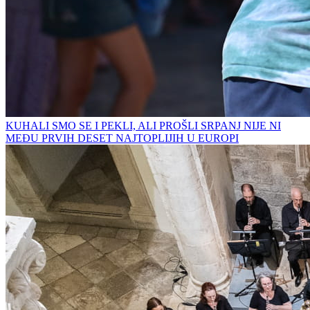
KUHALI SMO SE I PEKLI, ALI PROŠLI SRPANJ NIJE NI
MEĐU PRVIH DESET NAJTOPLIJIH U EUROPI