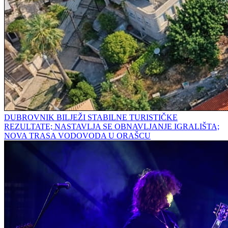
DUBROVNIK BILJEŽI STABILNE TURISTIČKE
REZULTATE; NASTAVLJA SE OBNAVLJANJE IGRALIŠTA;
NOVA TRASA VODOVODA U ORAŠCU