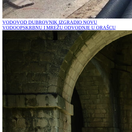
VODOVOD DUBROVNIK IZGRADIO NOVU
VODOOPSKRBNU I MREŽU ODVODNJE U ORAŠCU