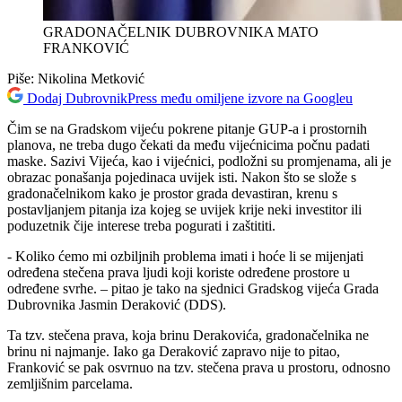
GRADONAČELNIK DUBROVNIKA MATO
FRANKOVIĆ
Piše:
Nikolina Metković
Dodaj DubrovnikPress među omiljene izvore na Googleu
Čim se na Gradskom vijeću pokrene pitanje GUP-a i prostornih
planova, ne treba dugo čekati da među vijećnicima počnu padati
maske. Sazivi Vijeća, kao i vijećnici, podložni su promjenama, ali je
obrazac ponašanja pojedinaca uvijek isti. Nakon što se slože s
gradonačelnikom kako je prostor grada devastiran, krenu s
postavljanjem pitanja iza kojeg se uvijek krije neki investitor ili
poduzetnik čije interese treba pogurati i zaštititi.
- Koliko ćemo mi ozbiljnih problema imati i hoće li se mijenjati
određena stečena prava ljudi koji koriste određene prostore u
određene svrhe. – pitao je tako na sjednici Gradskog vijeća Grada
Dubrovnika Jasmin Deraković (DDS).
Ta tzv. stečena prava, koja brinu Derakovića, gradonačelnika ne
brinu ni najmanje. Iako ga Deraković zapravo nije to pitao,
Franković se pak osvrnuo na tzv. stečena prava u prostoru, odnosno
zemljišnim parcelama.