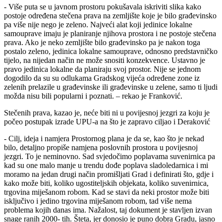
- Više puta se u javnom prostoru pokušavala iskriviti slika kako
postoje određena stečena prava na zemljište koje je bilo građevinsko
pa više nije nego je zeleno. Najveći alat koji jedinice lokalne
samouprave imaju je planiranje njihova prostora i ne postoje stečena
prava. Ako je neko zemljište bilo građevinsko pa je nakon toga
postalo zeleno, jedinica lokalne samouprave, odnosno predstavničko
tijelo, na nijedan način ne može snositi konzekvence. Ustavno je
pravo jedinica lokalne da planiraju svoj prostor. Nije se jednom
dogodilo da su su odlukama Gradskog vijeća određene zone iz
zelenih prelazile u građevinske ili građevinske u zelene, samo ti ljudi
možda nisu bili popularni i poznati. – rekao je Franković.
Stečenih prava, kazao je, neće biti ni u povijesnoj jezgri za koju je
počeo postupak izrade UPU-a na što je zapravo ciljao i Deraković
- Cilj, ideja i namjera Prostornog plana je da se, kao što je nekad
bilo, detaljno propiše namjena poslovnih prostora u povijesnoj
jezgri. To je neminovno. Sad svjedočimo poplavama suvenirnica pa
kad su one malo manje u trendu dođe poplava sladoledarnica i mi
moramo na jedan drugi način promišljati Grad i definirati što, gdje i
kako može biti, koliko ugostiteljskih objekata, koliko suvenirnica,
trgovina miješanom robom. Kad se stavi da neki prostor može biti
isključivo i jedino trgovina miješanom robom, tad više nema
problema kojih danas ima. Nažalost, taj dokument je stavljen izvan
snage ranih 2000- tih. Šteta, jer donosio je puno dobra Gradu, jasno