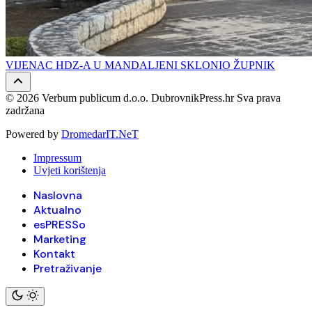
VIJENAC HDZ-A U MANDALJENI SKLONIO ŽUPNIK
© 2026 Verbum publicum d.o.o. DubrovnikPress.hr Sva prava
zadržana
Powered by
DromedarIT.NeT
Impressum
Uvjeti korištenja
Naslovna
Aktualno
esPRESSo
Marketing
Kontakt
Pretraživanje