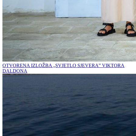
OTVORENA IZLOŽBA „SVJETLO SJEVERA” VIKTORA
DALDONA