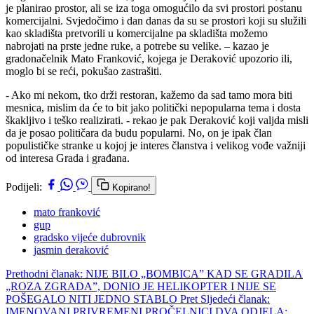
je planirao prostor, ali se iza toga omogućilo da svi prostori postanu
komercijalni. Svjedočimo i dan danas da su se prostori koji su služili
kao skladišta pretvorili u komercijalne pa skladišta možemo
nabrojati na prste jedne ruke, a potrebe su velike. – kazao je
gradonačelnik Mato Franković, kojega je Deraković upozorio ili,
moglo bi se reći, pokušao zastrašiti.
- Ako mi nekom, tko drži restoran, kažemo da sad tamo mora biti
mesnica, mislim da će to bit jako politički nepopularna tema i dosta
škakljivo i teško realizirati. - rekao je pak Deraković koji valjda misli
da je posao političara da budu popularni. No, on je ipak član
populističke stranke u kojoj je interes članstva i velikog vođe važniji
od interesa Grada i građana.
Podijeli:
Kopirano!
mato franković
gup
gradsko vijeće dubrovnik
jasmin deraković
Prethodni članak: NIJE BILO „BOMBICA” KAD SE GRADILA
„ROZA ZGRADA”, DONIO JE HELIKOPTER I NIJE SE
POŠEGALO NITI JEDNO STABLO
Pret
Sljedeći članak:
IMENOVANI PRIVREMENI PROČELNICI DVA ODJELA;