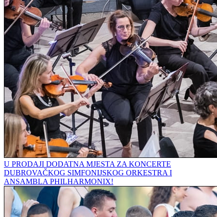
U PRODAJI DODATNA MJESTA ZA KONCERTE
DUBROVAČKOG SIMFONIJSKOG ORKESTRA I
ANSAMBLA PHILHARMONIX!