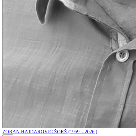
ZORAN HAJDAROVIĆ ŽORŽ (1959. - 2026.)