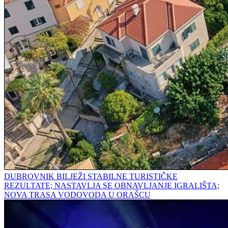
DUBROVNIK BILJEŽI STABILNE TURISTIČKE
REZULTATE; NASTAVLJA SE OBNAVLJANJE IGRALIŠTA;
NOVA TRASA VODOVODA U ORAŠCU