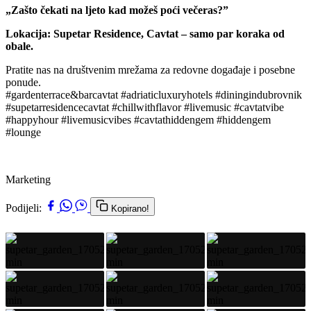
„Zašto čekati na ljeto kad možeš poći večeras?”
Lokacija: Supetar Residence, Cavtat – samo par koraka od
obale.
Pratite nas na društvenim mrežama za redovne događaje i posebne
ponude.
#gardenterrace&barcavtat #adriaticluxuryhotels #diningindubrovnik
#supetarresidencecavtat #chillwithflavor #livemusic #cavtatvibe
#happyhour #livemusicvibes #cavtathiddengem #hiddengem
#lounge
Marketing
Podijeli:
Kopirano!