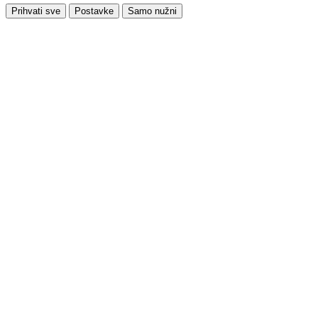
Prihvati sve
Postavke
Samo nužni