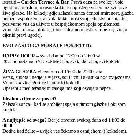
istražiti –
Garden Terrace & Bar.
Prava oaza za sve koji vole
ugodnu atmosferu, ukusne koktele i opuštene večere uz zvukove
žive glazbe. Na lokaciji gdje zalazak sunca donosi smirenost, glazba
podiže raspoloženje, a svaki koktel nosi svoj jedinstveni karakter,
pozivamo vas da uživate u besprijekornom spoju opuštenosti,
vrhunskih okusa i dobrog ritma. Idealno mjesto za one koji znaju
cijeniti pravi ugođaj.
EVO ZAŠTO GA MORATE POSJETITI:
HAPPY HOUR
– svaki dan od 17:00 do 20:00 sati
20% popusta na SVE koktele! Da, svaki dan. Da, svi kokteli.
ŽIVA GLAZBA
vikendom od 19:00 do 22:00 sata
Petak, subota i nedjelja = jazz, soul i chill akustika pod zvijezdama.
Vrhunska vina, žestice i autorski kokteli
Upareni s mediteranskim zalogajima koji osvajaju nepce
Idealno vrijeme za posjet?
Zalazak sunca - kad se ambijent spaja s ritmom glazbe i okusom
koktela.
A najljepše od svega?
Bar je otvoren svakog dana od 14:00 do
00:00
Dođite kad želite – uvijek vas čekamo s osmijehom (i koktelom).