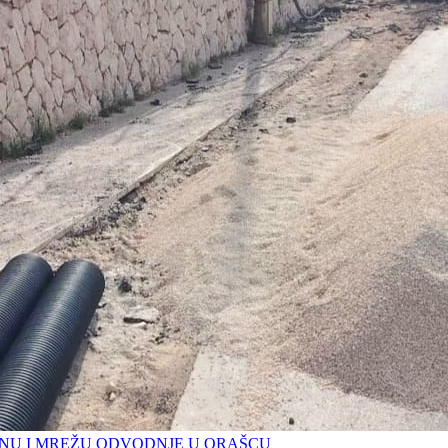
U I MREŽU ODVODNJE U ORAŠCU