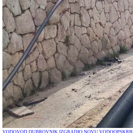
VODOVOD DUBROVNIK IZGRADIO NOVU VODOOPSKRBN