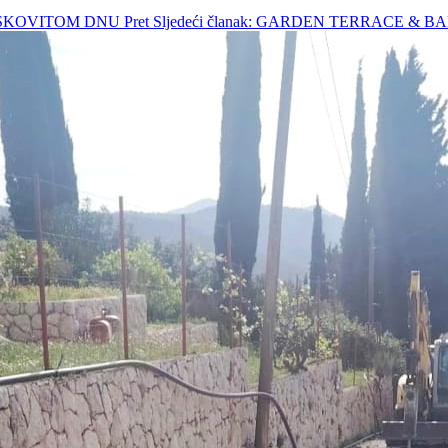
PJESKOVITOM DNU
Pret
Sljedeći članak: GARDEN TERRACE & 