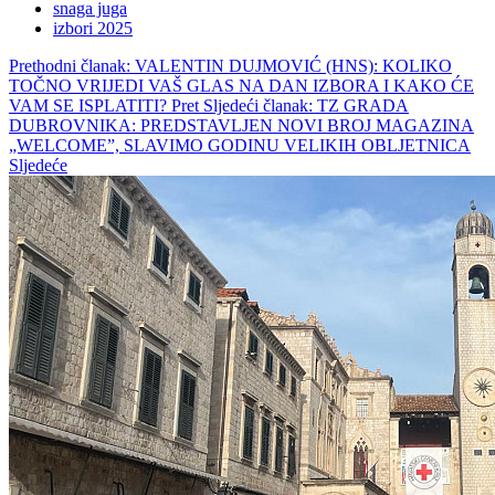
snaga juga
izbori 2025
Prethodni članak: VALENTIN DUJMOVIĆ (HNS): KOLIKO
TOČNO VRIJEDI VAŠ GLAS NA DAN IZBORA I KAKO ĆE
VAM SE ISPLATITI?
Pret
Sljedeći članak: TZ GRADA
DUBROVNIKA: PREDSTAVLJEN NOVI BROJ MAGAZINA
„WELCOME”, SLAVIMO GODINU VELIKIH OBLJETNICA
Sljedeće