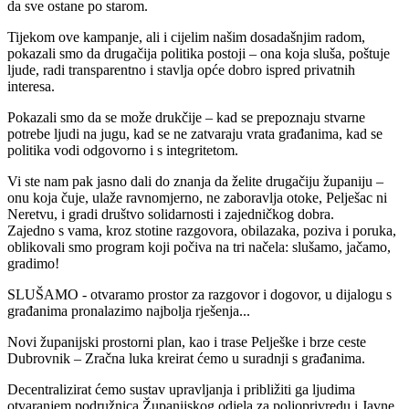
da sve ostane po starom.
Tijekom ove kampanje, ali i cijelim našim dosadašnjim radom,
pokazali smo da drugačija politika postoji – ona koja sluša, poštuje
ljude, radi transparentno i stavlja opće dobro ispred privatnih
interesa.
Pokazali smo da se može drukčije – kad se prepoznaju stvarne
potrebe ljudi na jugu, kad se ne zatvaraju vrata građanima, kad se
politika vodi odgovorno i s integritetom.
Vi ste nam pak jasno dali do znanja da želite drugačiju županiju –
onu koja čuje, ulaže ravnomjerno, ne zaboravlja otoke, Pelješac ni
Neretvu, i gradi društvo solidarnosti i zajedničkog dobra.
Zajedno s vama, kroz stotine razgovora, obilazaka, poziva i poruka,
oblikovali smo program koji počiva na tri načela: slušamo, jačamo,
gradimo!
SLUŠAMO - otvaramo prostor za razgovor i dogovor, u dijalogu s
građanima pronalazimo najbolja rješenja...
Novi županijski prostorni plan, kao i trase Pelješke i brze ceste
Dubrovnik – Zračna luka kreirat ćemo u suradnji s građanima.
Decentralizirat ćemo sustav upravljanja i približiti ga ljudima
otvaranjem podružnica Županijskog odjela za poljoprivredu i Javne