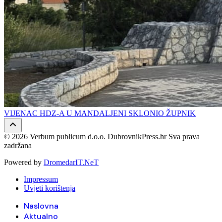
VIJENAC HDZ-A U MANDALJENI SKLONIO ŽUPNIK
© 2026 Verbum publicum d.o.o. DubrovnikPress.hr Sva prava
zadržana
Powered by
DromedarIT.NeT
Impressum
Uvjeti korištenja
Naslovna
Aktualno