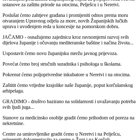
ustanove za zaštitu prirode na otocima, Pelješcu i u Neretvi.
Poslušat ćemo zahtjeve građana i promijeniti odnos prema moru
otvaranjem Upravnog odjela za more, novih Županijskih lučkih
uprava i uvođenjem reda u koncesije na pomorskom dobru.
JAČAMO - osnažujemo zajednicu kroz ravnomjerni razvoj svih
dijelova županije i očuvanju mediteranske baštine i načina života...
Uspostavit ćemo novu županijsku mrežu javnog prijevoza.
Povećat ćemo broj stručnih suradnika i psihologa u školama.
Pokrenut ćemo poljoprivredne inkubatore u Neretvi i na otocima.
Zaštitit ćemo vrijedne krajolike naše županije, poput korčulanskog
arhipelaga.
GRADIMO - društvo bazirano na solidarnosti i uvažavanju potreba
svih ljudi juga...
Stanove za medicinsko osoblje gradit ćemo prihodom od poreza na
nekretnine.
Centre za umirovljenike gradit ćemo u Neretvi i na Pelješcu,
pripremiti dokumentaciju za centre u Župi i na Korčuli.