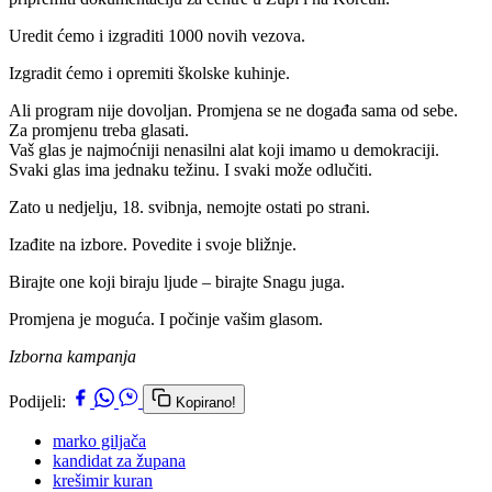
Uredit ćemo i izgraditi 1000 novih vezova.
Izgradit ćemo i opremiti školske kuhinje.
Ali program nije dovoljan. Promjena se ne događa sama od sebe.
Za promjenu treba glasati.
Vaš glas je najmoćniji nenasilni alat koji imamo u demokraciji.
Svaki glas ima jednaku težinu. I svaki može odlučiti.
Zato u nedjelju, 18. svibnja, nemojte ostati po strani.
Izađite na izbore. Povedite i svoje bližnje.
Birajte one koji biraju ljude – birajte Snagu juga.
Promjena je moguća. I počinje vašim glasom.
Izborna kampanja
Podijeli:
Kopirano!
marko giljača
kandidat za župana
krešimir kuran