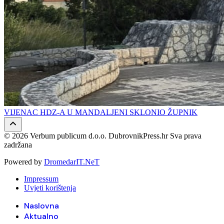
VIJENAC HDZ-A U MANDALJENI SKLONIO ŽUPNIK
© 2026 Verbum publicum d.o.o. DubrovnikPress.hr Sva prava
zadržana
Powered by
DromedarIT.NeT
Impressum
Uvjeti korištenja
Naslovna
Aktualno