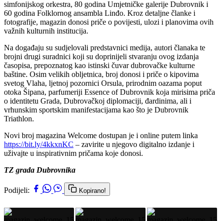
simfonijskog orkestra, 80 godina Umjetničke galerije Dubrovnik i
60 godina Folklornog ansambla Linđo. Kroz detaljne članke i
fotografije, magazin donosi priče o povijesti, ulozi i planovima ovih
važnih kulturnih institucija.
Na događaju su sudjelovali predstavnici medija, autori članaka te
brojni drugi suradnici koji su doprinijeli stvaranju ovog izdanja
časopisa, prepoznatog kao istinski čuvar dubrovačke kulturne
baštine. Osim velikih obljetnica, broj donosi i priče o kipovima
svetog Vlaha, ljetnoj pozornici Orsula, prirodnim oazama poput
otoka Šipana, parfumeriji Essence of Dubrovnik koja mirisima priča
o identitetu Grada, Dubrovačkoj diplomaciji, đardinima, ali i
vrhunskim sportskim manifestacijama kao što je Dubrovnik
Triathlon.
Novi broj magazina Welcome dostupan je i online putem linka
https://bit.ly/4kkxnKC
– zavirite u njegovo digitalno izdanje i
uživajte u inspirativnim pričama koje donosi.
TZ grada Dubrovnika
Podijeli:
Kopirano!