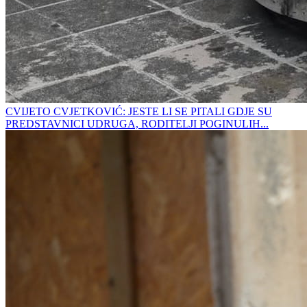
CVIJETO CVJETKOVIĆ: JESTE LI SE PITALI GDJE SU
PREDSTAVNICI UDRUGA, RODITELJI POGINULIH...