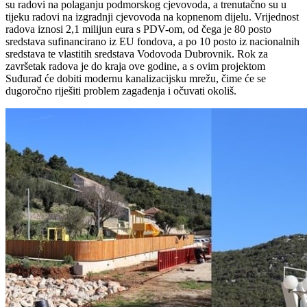
su radovi na polaganju podmorskog cjevovoda, a trenutačno su u
tijeku radovi na izgradnji cjevovoda na kopnenom dijelu. Vrijednost
radova iznosi 2,1 milijun eura s PDV-om, od čega je 80 posto
sredstava sufinancirano iz EU fondova, a po 10 posto iz nacionalnih
sredstava te vlastitih sredstava Vodovoda Dubrovnik. Rok za
završetak radova je do kraja ove godine, a s ovim projektom
Suđurađ će dobiti modernu kanalizacijsku mrežu, čime će se
dugoročno riješiti problem zagađenja i očuvati okoliš.