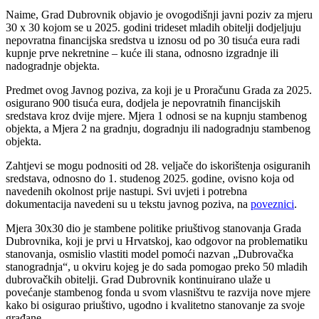
Naime, Grad Dubrovnik objavio je ovogodišnji javni poziv za mjeru
30 x 30 kojom se u 2025. godini trideset mladih obitelji dodjeljuju
nepovratna financijska sredstva u iznosu od po 30 tisuća eura radi
kupnje prve nekretnine – kuće ili stana, odnosno izgradnje ili
nadogradnje objekta.
Predmet ovog Javnog poziva, za koji je u Proračunu Grada za 2025.
osigurano 900 tisuća eura, dodjela je nepovratnih financijskih
sredstava kroz dvije mjere. Mjera 1 odnosi se na kupnju stambenog
objekta, a Mjera 2 na gradnju, dogradnju ili nadogradnju stambenog
objekta.
Zahtjevi se mogu podnositi od 28. veljače do iskorištenja osiguranih
sredstava, odnosno do 1. studenog 2025. godine, ovisno koja od
navedenih okolnost prije nastupi. Svi uvjeti i potrebna
dokumentacija navedeni su u tekstu javnog poziva, na
poveznici
.
Mjera 30x30 dio je stambene politike priuštivog stanovanja Grada
Dubrovnika, koji je prvi u Hrvatskoj, kao odgovor na problematiku
stanovanja, osmislio vlastiti model pomoći nazvan „Dubrovačka
stanogradnja“, u okviru kojeg je do sada pomogao preko 50 mladih
dubrovačkih obitelji. Grad Dubrovnik kontinuirano ulaže u
povećanje stambenog fonda u svom vlasništvu te razvija nove mjere
kako bi osigurao priuštivo, ugodno i kvalitetno stanovanje za svoje
građane.