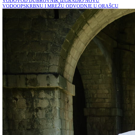
VODOVOD DUBROVNIK IZGRADIO NOVU
VODOOPSKRBNU I MREŽU ODVODNJE U ORAŠCU