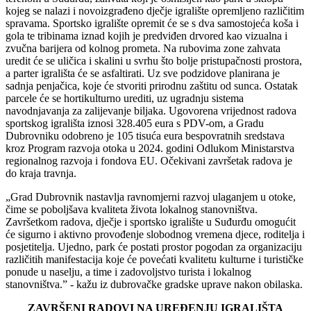
kojeg se nalazi i novoizgrađeno dječje igralište opremljeno različitim
spravama. Sportsko igralište opremit će se s dva samostojeća koša i
gola te tribinama iznad kojih je predviđen drvored kao vizualna i
zvučna barijera od kolnog prometa. Na rubovima zone zahvata
uredit će se uličica i skalini u svrhu što bolje pristupačnosti prostora,
a parter igrališta će se asfaltirati. Uz sve podzidove planirana je
sadnja penjačica, koje će stvoriti prirodnu zaštitu od sunca. Ostatak
parcele će se hortikulturno urediti, uz ugradnju sistema
navodnjavanja za zalijevanje biljaka. Ugovorena vrijednost radova
sportskog igrališta iznosi 328.405 eura s PDV-om, a Gradu
Dubrovniku odobreno je 105 tisuća eura bespovratnih sredstava
kroz Program razvoja otoka u 2024. godini Odlukom Ministarstva
regionalnog razvoja i fondova EU. Očekivani završetak radova je
do kraja travnja.
„Grad Dubrovnik nastavlja ravnomjerni razvoj ulaganjem u otoke,
čime se poboljšava kvaliteta života lokalnog stanovništva.
Završetkom radova, dječje i sportsko igralište u Suđurđu omogućit
će sigurno i aktivno provođenje slobodnog vremena djece, roditelja i
posjetitelja. Ujedno, park će postati prostor pogodan za organizaciju
različitih manifestacija koje će povećati kvalitetu kulturne i turističke
ponude u naselju, a time i zadovoljstvo turista i lokalnog
stanovništva.” - kažu iz dubrovačke gradske uprave nakon obilaska.
ZAVRŠENI RADOVI NA UREĐENJU IGRALIŠTA