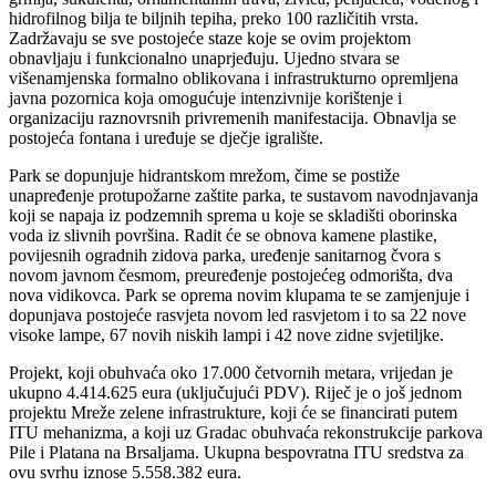
hidrofilnog bilja te biljnih tepiha, preko 100 različitih vrsta.
Zadržavaju se sve postojeće staze koje se ovim projektom
obnavljaju i funkcionalno unaprjeđuju. Ujedno stvara se
višenamjenska formalno oblikovana i infrastrukturno opremljena
javna pozornica koja omogućuje intenzivnije korištenje i
organizaciju raznovrsnih privremenih manifestacija. Obnavlja se
postojeća fontana i uređuje se dječje igralište.
Park se dopunjuje hidrantskom mrežom, čime se postiže
unapređenje protupožarne zaštite parka, te sustavom navodnjavanja
koji se napaja iz podzemnih sprema u koje se skladišti oborinska
voda iz slivnih površina. Radit će se obnova kamene plastike,
povijesnih ogradnih zidova parka, uređenje sanitarnog čvora s
novom javnom česmom, preuređenje postojećeg odmorišta, dva
nova vidikovca. Park se oprema novim klupama te se zamjenjuje i
dopunjava postojeće rasvjeta novom led rasvjetom i to sa 22 nove
visoke lampe, 67 novih niskih lampi i 42 nove zidne svjetiljke.
Projekt, koji obuhvaća oko 17.000 četvornih metara, vrijedan je
ukupno 4.414.625 eura (uključujući PDV). Riječ je o još jednom
projektu Mreže zelene infrastrukture, koji će se financirati putem
ITU mehanizma, a koji uz Gradac obuhvaća rekonstrukcije parkova
Pile i Platana na Brsaljama. Ukupna bespovratna ITU sredstva za
ovu svrhu iznose 5.558.382 eura.