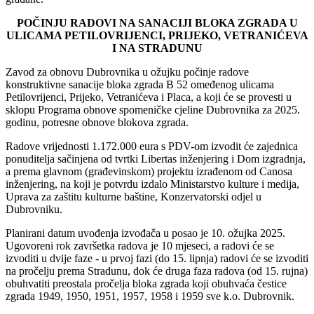
POČINJU RADOVI NA SANACIJI BLOKA ZGRADA U
ULICAMA PETILOVRIJENCI, PRIJEKO, VETRANIĆEVA
I NA STRADUNU
Zavod za obnovu Dubrovnika u ožujku počinje radove
konstruktivne sanacije bloka zgrada B 52 omeđenog ulicama
Petilovrijenci, Prijeko, Vetranićeva i Placa, a koji će se provesti u
sklopu Programa obnove spomeničke cjeline Dubrovnika za 2025.
godinu, potresne obnove blokova zgrada.
Radove vrijednosti 1.172.000 eura s PDV-om izvodit će zajednica
ponuditelja sačinjena od tvrtki Libertas inženjering i Dom izgradnja,
a prema glavnom (građevinskom) projektu izrađenom od Canosa
inženjering, na koji je potvrdu izdalo Ministarstvo kulture i medija,
Uprava za zaštitu kulturne baštine, Konzervatorski odjel u
Dubrovniku.
Planirani datum uvođenja izvođača u posao je 10. ožujka 2025.
Ugovoreni rok završetka radova je 10 mjeseci, a radovi će se
izvoditi u dvije faze - u prvoj fazi (do 15. lipnja) radovi će se izvoditi
na pročelju prema Stradunu, dok će druga faza radova (od 15. rujna)
obuhvatiti preostala pročelja bloka zgrada koji obuhvaća čestice
zgrada 1949, 1950, 1951, 1957, 1958 i 1959 sve k.o. Dubrovnik.