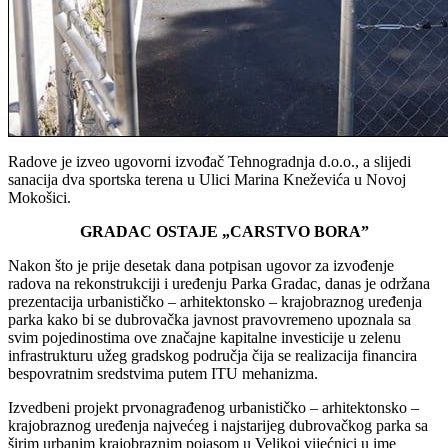
Radove je izveo ugovorni izvođač Tehnogradnja d.o.o., a slijedi
sanacija dva sportska terena u Ulici Marina Kneževića u Novoj
Mokošici.
GRADAC OSTAJE „CARSTVO BORA”
Nakon što je prije desetak dana potpisan ugovor za izvođenje
radova na rekonstrukciji i uređenju Parka Gradac, danas je održana
prezentacija urbanističko – arhitektonsko – krajobraznog uređenja
parka kako bi se dubrovačka javnost pravovremeno upoznala sa
svim pojedinostima ove značajne kapitalne investicije u zelenu
infrastrukturu užeg gradskog područja čija se realizacija financira
bespovratnim sredstvima putem ITU mehanizma.
Izvedbeni projekt prvonagrađenog urbanističko – arhitektonsko –
krajobraznog uređenja najvećeg i najstarijeg dubrovačkog parka sa
širim urbanim krajobraznim pojasom u Velikoj vijećnici u ime