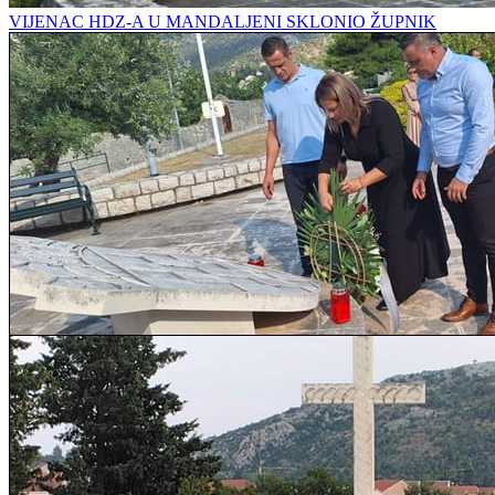
VIJENAC HDZ-A U MANDALJENI SKLONIO ŽUPNIK