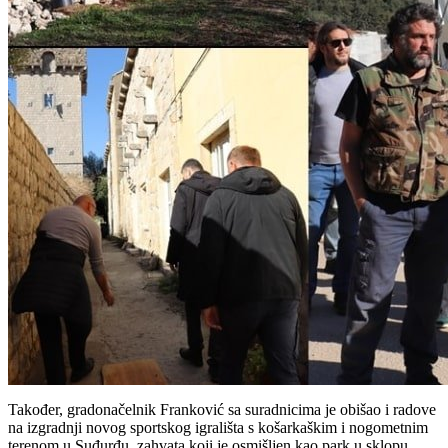
Također, gradonačelnik Franković sa suradnicima je obišao i radove
na izgradnji novog sportskog igrališta s košarkaškim i nogometnim
terenom u Suđurđu, zahvata koji je osmišljen kao park u sklopu