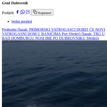
Grad Dubrovnik
Podijeli:
Kopirano!
tjedni pregled
Prethodni članak: PRIMORSKI VATROGASCI DOBIT ĆE NOVI
VATROGASNI DOM U BANIĆIMA
Pret
Sljedeći članak: TRG U
BAD HOMBURGU NOSI IME PO DUBROVNIKU
Sljedeće