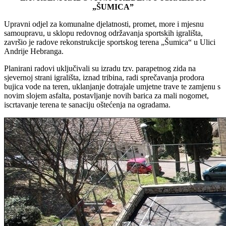
„ŠUMICA”
Upravni odjel za komunalne djelatnosti, promet, more i mjesnu
samoupravu, u sklopu redovnog održavanja sportskih igrališta,
završio je radove rekonstrukcije sportskog terena „Šumica“ u Ulici
Andrije Hebranga.
Planirani radovi uključivali su izradu tzv. parapetnog zida na
sjevernoj strani igrališta, iznad tribina, radi sprečavanja prodora
bujica vode na teren, uklanjanje dotrajale umjetne trave te zamjenu s
novim slojem asfalta, postavljanje novih barica za mali nogomet,
iscrtavanje terena te sanaciju oštećenja na ogradama.