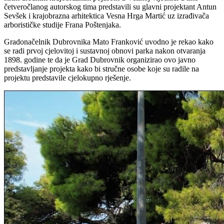
četveročlanog autorskog tima predstavili su glavni projektant Antun
Sevšek i krajobrazna arhitektica Vesna Hrga Martić uz izrađivača
arborističke studije Frana Poštenjaka.
Gradonačelnik Dubrovnika Mato Franković uvodno je rekao kako
se radi prvoj cjelovitoj i sustavnoj obnovi parka nakon otvaranja
1898. godine te da je Grad Dubrovnik organizirao ovo javno
predstavljanje projekta kako bi stručne osobe koje su radile na
projektu predstavile cjelokupno rješenje.