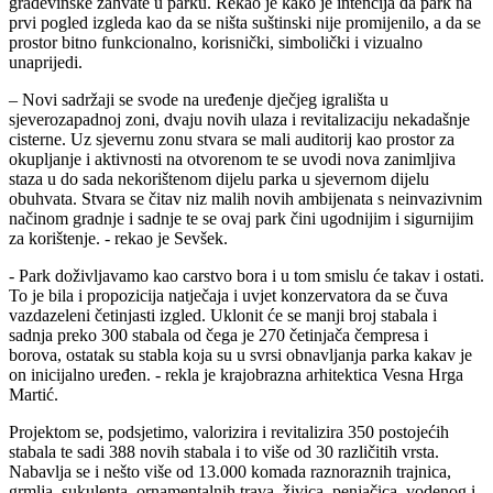
građevinske zahvate u parku. Rekao je kako je intencija da park na
prvi pogled izgleda kao da se ništa suštinski nije promijenilo, a da se
prostor bitno funkcionalno, korisnički, simbolički i vizualno
unaprijedi.
– Novi sadržaji se svode na uređenje dječjeg igrališta u
sjeverozapadnoj zoni, dvaju novih ulaza i revitalizaciju nekadašnje
cisterne. Uz sjevernu zonu stvara se mali auditorij kao prostor za
okupljanje i aktivnosti na otvorenom te se uvodi nova zanimljiva
staza u do sada nekorištenom dijelu parka u sjevernom dijelu
obuhvata. Stvara se čitav niz malih novih ambijenata s neinvazivnim
načinom gradnje i sadnje te se ovaj park čini ugodnijim i sigurnijim
za korištenje. - rekao je Sevšek.
- Park doživljavamo kao carstvo bora i u tom smislu će takav i ostati.
To je bila i propozicija natječaja i uvjet konzervatora da se čuva
vazdazeleni četinjasti izgled. Uklonit će se manji broj stabala i
sadnja preko 300 stabala od čega je 270 četinjača čempresa i
borova, ostatak su stabla koja su u svrsi obnavljanja parka kakav je
on inicijalno uređen. - rekla je krajobrazna arhitektica Vesna Hrga
Martić.
Projektom se, podsjetimo, valorizira i revitalizira 350 postojećih
stabala te sadi 388 novih stabala i to više od 30 različitih vrsta.
Nabavlja se i nešto više od 13.000 komada raznoraznih trajnica,
grmlja, sukulenta, ornamentalnih trava, živica, penjačica, vodenog i