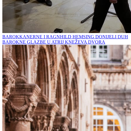
BAROKKANERNE I RAGNHILD HEMSING DONIJELI DUH
BAROKNE GLAZBE U ATRIJ KNEŽEVA DVORA