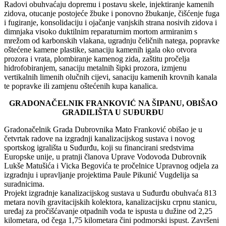
Radovi obuhvaćaju dopremu i postavu skele, injektiranje kamenih
zidova, otucanje postojeće žbuke i ponovno žbukanje, čišćenje fuga
i fugiranje, konsolidaciju i ojačanje vanjskih strana nosivih zidova i
dimnjaka visoko duktilnim reparaturnim mortom armiranim s
mrežom od karbonskih vlakana, ugradnju čeličnih natega, popravke
oštećene kamene plastike, sanaciju kamenih igala oko otvora
prozora i vrata, plombiranje kamenog zida, zaštitu pročelja
hidrofobiranjem, sanaciju metalnih šipki prozora, izmjenu
vertikalnih limenih olučnih cijevi, sanaciju kamenih krovnih kanala
te popravke ili zamjenu oštećenih kupa kanalica.
GRADONAČELNIK FRANKOVIĆ NA ŠIPANU, OBIŠAO
GRADILIŠTA U SUĐURĐU
Gradonačelnik Grada Dubrovnika Mato Franković obišao je u
četvrtak radove na izgradnji kanalizacijskog sustava i novog
sportskog igrališta u Suđurđu, koji su financirani sredstvima
Europske unije, u pratnji članova Uprave Vodovoda Dubrovnik
Lukše Matušića i Vicka Begovića te pročelnice Upravnog odjela za
izgradnju i upravljanje projektima Paule Pikunić Vugdelija sa
suradnicima.
Projekt izgradnje kanalizacijskog sustava u Suđurđu obuhvaća 813
metara novih gravitacijskih kolektora, kanalizacijsku crpnu stanicu,
uređaj za pročišćavanje otpadnih voda te ispusta u dužine od 2,25
kilometara, od čega 1,75 kilometara čini podmorski ispust. Završeni