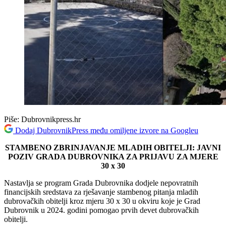
Piše:
Dubrovnikpress.hr
Dodaj DubrovnikPress među omiljene izvore na Googleu
STAMBENO ZBRINJAVANJE MLADIH OBITELJI: JAVNI
POZIV GRADA DUBROVNIKA ZA PRIJAVU ZA MJERE
30 x 30
Nastavlja se program Grada Dubrovnika dodjele nepovratnih
financijskih sredstava za rješavanje stambenog pitanja mladih
dubrovačkih obitelji kroz mjeru 30 x 30 u okviru koje je Grad
Dubrovnik u 2024. godini pomogao prvih devet dubrovačkih
obitelji.