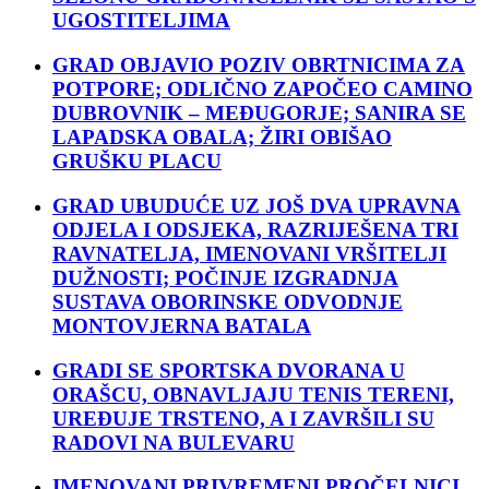
UGOSTITELJIMA
GRAD OBJAVIO POZIV OBRTNICIMA ZA
POTPORE; ODLIČNO ZAPOČEO CAMINO
DUBROVNIK – MEĐUGORJE; SANIRA SE
LAPADSKA OBALA; ŽIRI OBIŠAO
GRUŠKU PLACU
GRAD UBUDUĆE UZ JOŠ DVA UPRAVNA
ODJELA I ODSJEKA, RAZRIJEŠENA TRI
RAVNATELJA, IMENOVANI VRŠITELJI
DUŽNOSTI; POČINJE IZGRADNJA
SUSTAVA OBORINSKE ODVODNJE
MONTOVJERNA BATALA
GRADI SE SPORTSKA DVORANA U
ORAŠCU, OBNAVLJAJU TENIS TERENI,
UREĐUJE TRSTENO, A I ZAVRŠILI SU
RADOVI NA BULEVARU
IMENOVANI PRIVREMENI PROČELNICI