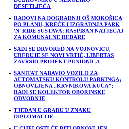
DESETLJEĆA
RADOVI NA DOGRADNJI OŠ MOKOŠICA
PO PLANU, KREĆE I IZGRADNJA PARK
'N' RIDE SUSTAVA; RASPISAN NATJEČAJ
ZA KOMUNALNE REDARE
SADI SE DRVORED NA VOJNOVIĆU,
UREĐUJE SE NOVI VRTIĆ, LIBERTAS
ZAVRŠIO PROJEKT PUNIONICA
SANITAT NABAVIO VOZILO ZA
AUTOMATSKU KONTROLU PARKINGA;
OBNOVLJENA „KRVNIKOVA KUĆA”;
RADI SE KOLEKTOR OBORINSKE
ODVODNJE
TJEDAN U GRADU U ZNAKU
DIPLOMACIJE
U CIJELOSTI ĆE BITI OBNOVLJEN