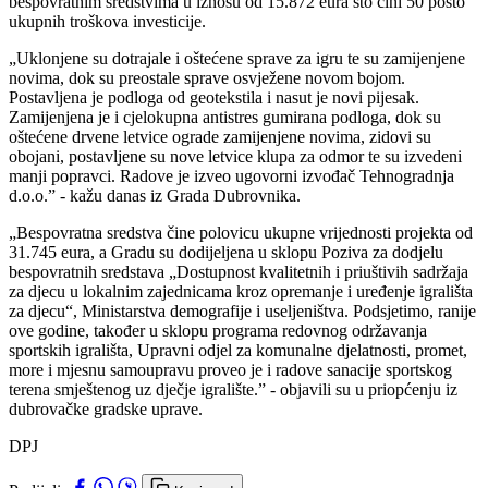
bespovratnim sredstvima u iznosu od 15.872 eura što čini 50 posto
ukupnih troškova investicije.
„Uklonjene su dotrajale i oštećene sprave za igru te su zamijenjene
novima, dok su preostale sprave osvježene novom bojom.
Postavljena je podloga od geotekstila i nasut je novi pijesak.
Zamijenjena je i cjelokupna antistres gumirana podloga, dok su
oštećene drvene letvice ograde zamijenjene novima, zidovi su
obojani, postavljene su nove letvice klupa za odmor te su izvedeni
manji popravci. Radove je izveo ugovorni izvođač Tehnogradnja
d.o.o.” - kažu danas iz Grada Dubrovnika.
„Bespovratna sredstva čine polovicu ukupne vrijednosti projekta od
31.745 eura, a Gradu su dodijeljena u sklopu Poziva za dodjelu
bespovratnih sredstava „Dostupnost kvalitetnih i priuštivih sadržaja
za djecu u lokalnim zajednicama kroz opremanje i uređenje igrališta
za djecu“, Ministarstva demografije i useljeništva. Podsjetimo, ranije
ove godine, također u sklopu programa redovnog održavanja
sportskih igrališta, Upravni odjel za komunalne djelatnosti, promet,
more i mjesnu samoupravu proveo je i radove sanacije sportskog
terena smještenog uz dječje igralište.” - objavili su u priopćenju iz
dubrovačke gradske uprave.
DPJ