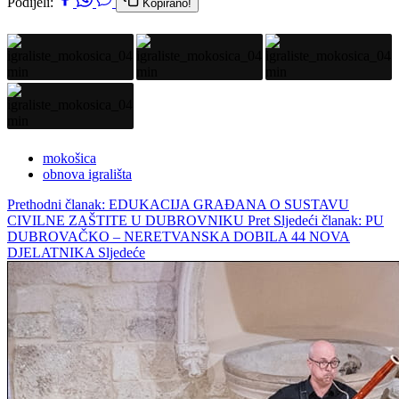
Podijeli:
Kopirano!
mokošica
obnova igrališta
Prethodni članak: EDUKACIJA GRAĐANA O SUSTAVU
CIVILNE ZAŠTITE U DUBROVNIKU
Pret
Sljedeći članak: PU
DUBROVAČKO – NERETVANSKA DOBILA 44 NOVA
DJELATNIKA
Sljedeće