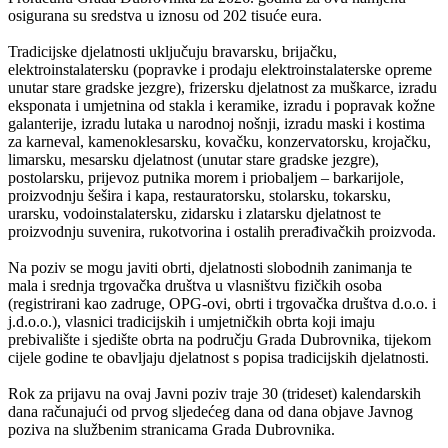
osigurana su sredstva u iznosu od 202 tisuće eura.
Tradicijske djelatnosti uključuju bravarsku, brijačku,
elektroinstalatersku (popravke i prodaju elektroinstalaterske opreme
unutar stare gradske jezgre), frizersku djelatnost za muškarce, izradu
eksponata i umjetnina od stakla i keramike, izradu i popravak kožne
galanterije, izradu lutaka u narodnoj nošnji, izradu maski i kostima
za karneval, kamenoklesarsku, kovačku, konzervatorsku, krojačku,
limarsku, mesarsku djelatnost (unutar stare gradske jezgre),
postolarsku, prijevoz putnika morem i priobaljem – barkarijole,
proizvodnju šešira i kapa, restauratorsku, stolarsku, tokarsku,
urarsku, vodoinstalatersku, zidarsku i zlatarsku djelatnost te
proizvodnju suvenira, rukotvorina i ostalih prerađivačkih proizvoda.
Na poziv se mogu javiti obrti, djelatnosti slobodnih zanimanja te
mala i srednja trgovačka društva u vlasništvu fizičkih osoba
(registrirani kao zadruge, OPG-ovi, obrti i trgovačka društva d.o.o. i
j.d.o.o.), vlasnici tradicijskih i umjetničkih obrta koji imaju
prebivalište i sjedište obrta na području Grada Dubrovnika, tijekom
cijele godine te obavljaju djelatnost s popisa tradicijskih djelatnosti.
Rok za prijavu na ovaj Javni poziv traje 30 (trideset) kalendarskih
dana računajući od prvog sljedećeg dana od dana objave Javnog
poziva na službenim stranicama Grada Dubrovnika.