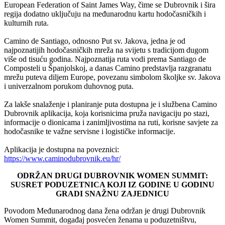
European Federation of Saint James Way, čime se Dubrovnik i šira
regija dodatno uključuju na međunarodnu kartu hodočasničkih i
kulturnih ruta.
Camino de Santiago, odnosno Put sv. Jakova, jedna je od
najpoznatijih hodočasničkih mreža na svijetu s tradicijom dugom
više od tisuću godina. Najpoznatija ruta vodi prema Santiago de
Composteli u Španjolskoj, a danas Camino predstavlja razgranatu
mrežu puteva diljem Europe, povezanu simbolom školjke sv. Jakova
i univerzalnom porukom duhovnog puta.
Za lakše snalaženje i planiranje puta dostupna je i službena Camino
Dubrovnik aplikacija, koja korisnicima pruža navigaciju po stazi,
informacije o dionicama i zanimljivostima na ruti, korisne savjete za
hodočasnike te važne servisne i logističke informacije.
Aplikacija je dostupna na poveznici:
https://www.caminodubrovnik.eu/hr/
ODRŽAN DRUGI DUBROVNIK WOMEN SUMMIT:
SUSRET PODUZETNICA KOJI IZ GODINE U GODINU
GRADI SNAŽNU ZAJEDNICU
Povodom Međunarodnog dana žena održan je drugi Dubrovnik
Women Summit, događaj posvećen ženama u poduzetništvu,