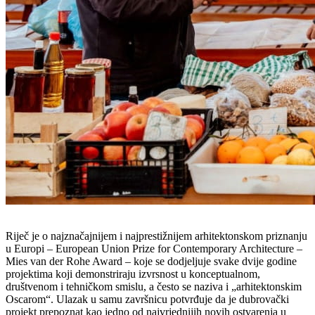
Riječ je o najznačajnijem i najprestižnijem arhitektonskom priznanju
u Europi – European Union Prize for Contemporary Architecture –
Mies van der Rohe Award – koje se dodjeljuje svake dvije godine
projektima koji demonstriraju izvrsnost u konceptualnom,
društvenom i tehničkom smislu, a često se naziva i „arhitektonskim
Oscarom“. Ulazak u samu završnicu potvrđuje da je dubrovački
projekt prepoznat kao jedno od najvrjednijih novih ostvarenja u