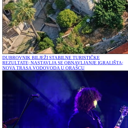
DUBROVNIK BILJEŽI STABILNE TURISTIČKE
REZULTATE; NASTAVLJA SE OBNAVLJANJE IGRALIŠTA;
NOVA TRASA VODOVODA U ORAŠCU