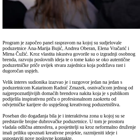
Program je započeo panel raspravom na kojoj su sudjelovale
poduzetnice Ana-Marija Bujić, Andrea Oberan, Elena Vračarić i
Mirna Čužić. Kroz vlastita iskustva govorile su o izgradnji osobnog
brenda, razvoju poslovnih ideja te o tome kako se oko autentične
poduzetničke priče uvijek stvara zajednica koja podržava rast i
dugoročan uspjeh.
Velik interes sudionika izazvao je i razgovor jedan na jedan s
poduzetnicom Katarinom Radnić Zmazek, osnivačicom jednog od
najprepoznatljivijih domaćih brendova nakita koja je s publikom
podijelila inspirativnu priču o profesionalnom zaokretu od
odvjetničke karijere do uspješnog kreativnog poduzetništva.
Poseban dio događanja bila je i interaktivna zona u kojoj su se
predstavile brojne dubrovačke poduzetnice. U tom je prostoru
vladala odlična atmosfera, a posjetitelji su kroz neformalno druženje
imali priliku upoznati kreativne projekte, razmijeniti ideje i
uspostaviti nove poslovne kontakte.