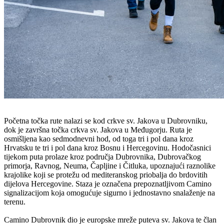
Početna točka rute nalazi se kod crkve sv. Jakova u Dubrovniku,
dok je završna točka crkva sv. Jakova u Međugorju. Ruta je
osmišljena kao sedmodnevni hod, od toga tri i pol dana kroz
Hrvatsku te tri i pol dana kroz Bosnu i Hercegovinu. Hodočasnici
tijekom puta prolaze kroz područja Dubrovnika, Dubrovačkog
primorja, Ravnog, Neuma, Čapljine i Čitluka, upoznajući raznolike
krajolike koji se protežu od mediteranskog priobalja do brdovitih
dijelova Hercegovine. Staza je označena prepoznatljivom Camino
signalizacijom koja omogućuje sigurno i jednostavno snalaženje na
terenu.
Camino Dubrovnik dio je europske mreže puteva sv. Jakova te član