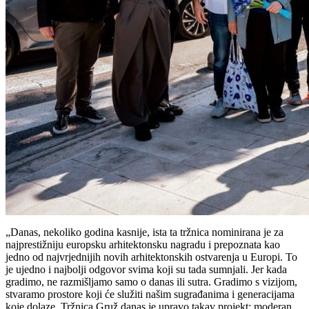
„Danas, nekoliko godina kasnije, ista ta tržnica nominirana je za
najprestižniju europsku arhitektonsku nagradu i prepoznata kao
jedno od najvrjednijih novih arhitektonskih ostvarenja u Europi. To
je ujedno i najbolji odgovor svima koji su tada sumnjali. Jer kada
gradimo, ne razmišljamo samo o danas ili sutra. Gradimo s vizijom,
stvaramo prostore koji će služiti našim sugrađanima i generacijama
koje dolaze. Tržnica Gruž danas je upravo takav projekt: moderan,