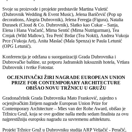
Svoje su proizvode i projekte predstavile Martina Vuletić
(Dubrovnik Wedding & Event Music), Jelena Baričević (Pop up
decorations, Alegria Dubrovnik), Jelena Feregja (Figura), Natalia
Đurasek (Cloud & Co. Dubrovnik), Slatko kao Cukar – Sanja,
Elena i Hana Vračarić, Mirna Sentić (Mirna Nutrigurman), Tea
Crnjak (Wild Mallow), Tea Perić Brdar (Tea Nokti), Andrea Vukoja
Prce (Vukoja Art), Anita Maslać (Mala Spenza) te Paula Letunić
(OPG Letunić).
Konferencija je održana u suorganizaciji Grada Dubrovnika i
Dubrovačke baštine, uz potporu Jadranskih luksuznih hotela, Vrtlara
Dubrovnik i tvrtke Fotostar.
OCJENJIVAČKI ŽIRI NAGRADE EUROPEAN UNION
PRIZE FOR CONTEMPORARY ARCHITECTURE
OBIŠAO NOVU TRŽNICU U GRUŽU
Gradonačelnik Grada Dubrovnika Mato Franković, zajedno s
ocjenjivačkim žirijem nagrade European Union Prize for
Contemporary Architecture – Mies van der Rohe Award, obišao je
Tržnicu Gruž, koja se ove godine našla među sedam finalista za ovu
najprestižniju europsku nagradu za suvremenu arhitekturu.
Projekt Tržnice Gruž u Dubrovniku studija ARP Veljačić - Peračić,