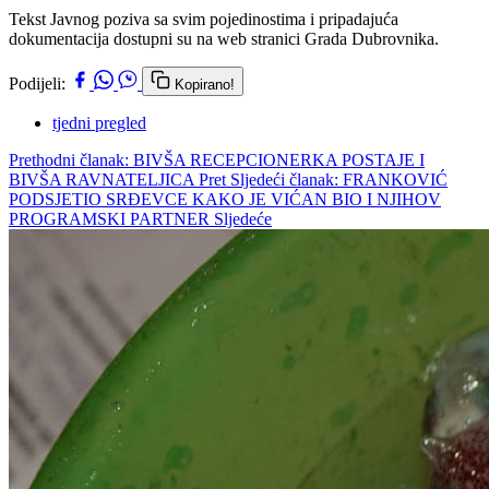
Tekst Javnog poziva sa svim pojedinostima i pripadajuća
dokumentacija dostupni su na web stranici Grada Dubrovnika.
Podijeli:
Kopirano!
tjedni pregled
Prethodni članak: BIVŠA RECEPCIONERKA POSTAJE I
BIVŠA RAVNATELJICA
Pret
Sljedeći članak: FRANKOVIĆ
PODSJETIO SRĐEVCE KAKO JE VIĆAN BIO I NJIHOV
PROGRAMSKI PARTNER
Sljedeće