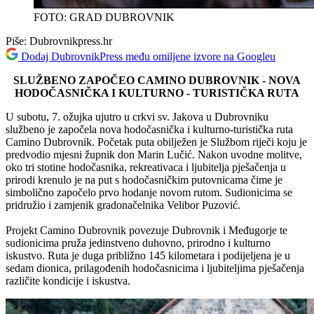
FOTO: GRAD DUBROVNIK
Piše:
Dubrovnikpress.hr
Dodaj DubrovnikPress među omiljene izvore na Googleu
SLUŽBENO ZAPOČEO CAMINO DUBROVNIK - NOVA
HODOČASNIČKA I KULTURNO - TURISTIČKA RUTA
U subotu, 7. ožujka ujutro u crkvi sv. Jakova u Dubrovniku
službeno je započela nova hodočasnička i kulturno-turistička ruta
Camino Dubrovnik. Početak puta obilježen je Službom riječi koju je
predvodio mjesni župnik don Marin Lučić. Nakon uvodne molitve,
oko tri stotine hodočasnika, rekreativaca i ljubitelja pješačenja u
prirodi krenulo je na put s hodočasničkim putovnicama čime je
simbolično započelo prvo hodanje novom rutom. Sudionicima se
pridružio i zamjenik gradonačelnika Velibor Puzović.
Projekt Camino Dubrovnik povezuje Dubrovnik i Međugorje te
sudionicima pruža jedinstveno duhovno, prirodno i kulturno
iskustvo. Ruta je duga približno 145 kilometara i podijeljena je u
sedam dionica, prilagođenih hodočasnicima i ljubiteljima pješačenja
različite kondicije i iskustva.