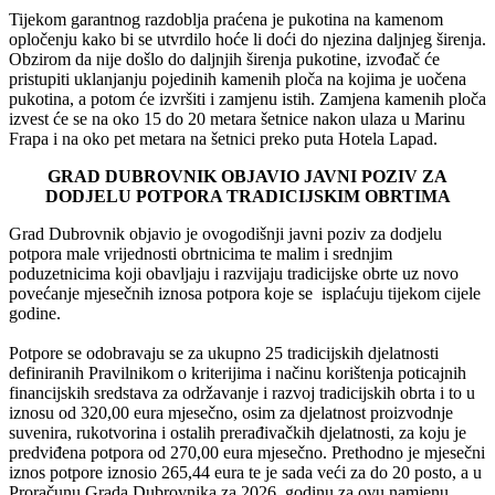
Tijekom garantnog razdoblja praćena je pukotina na kamenom
opločenju kako bi se utvrdilo hoće li doći do njezina daljnjeg širenja.
Obzirom da nije došlo do daljnjih širenja pukotine, izvođač će
pristupiti uklanjanju pojedinih kamenih ploča na kojima je uočena
pukotina, a potom će izvršiti i zamjenu istih. Zamjena kamenih ploča
izvest će se na oko 15 do 20 metara šetnice nakon ulaza u Marinu
Frapa i na oko pet metara na šetnici preko puta Hotela Lapad.
GRAD DUBROVNIK OBJAVIO JAVNI POZIV ZA
DODJELU POTPORA TRADICIJSKIM OBRTIMA
Grad Dubrovnik objavio je ovogodišnji javni poziv za dodjelu
potpora male vrijednosti obrtnicima te malim i srednjim
poduzetnicima koji obavljaju i razvijaju tradicijske obrte uz novo
povećanje mjesečnih iznosa potpora koje se isplaćuju tijekom cijele
godine.
Potpore se odobravaju se za ukupno 25 tradicijskih djelatnosti
definiranih Pravilnikom o kriterijima i načinu korištenja poticajnih
financijskih sredstava za održavanje i razvoj tradicijskih obrta i to u
iznosu od 320,00 eura mjesečno, osim za djelatnost proizvodnje
suvenira, rukotvorina i ostalih prerađivačkih djelatnosti, za koju je
predviđena potpora od 270,00 eura mjesečno. Prethodno je mjesečni
iznos potpore iznosio 265,44 eura te je sada veći za do 20 posto, a u
Proračunu Grada Dubrovnika za 2026. godinu za ovu namjenu