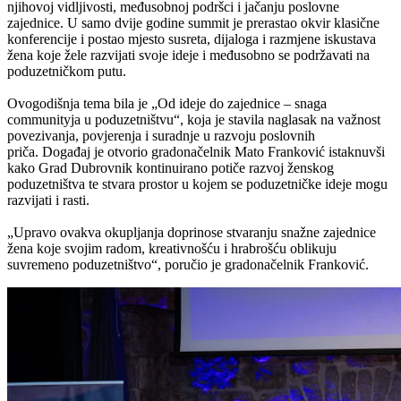
njihovoj vidljivosti, međusobnoj podršci i jačanju poslovne
zajednice. U samo dvije godine summit je prerastao okvir klasične
konferencije i postao mjesto susreta, dijaloga i razmjene iskustava
žena koje žele razvijati svoje ideje i međusobno se podržavati na
poduzetničkom putu.
Ovogodišnja tema bila je „Od ideje do zajednice – snaga
communityja u poduzetništvu“, koja je stavila naglasak na važnost
povezivanja, povjerenja i suradnje u razvoju poslovnih
priča. Događaj je otvorio gradonačelnik Mato Franković istaknuvši
kako Grad Dubrovnik kontinuirano potiče razvoj ženskog
poduzetništva te stvara prostor u kojem se poduzetničke ideje mogu
razvijati i rasti.
„Upravo ovakva okupljanja doprinose stvaranju snažne zajednice
žena koje svojim radom, kreativnošću i hrabrošću oblikuju
suvremeno poduzetništvo“, poručio je gradonačelnik Franković.