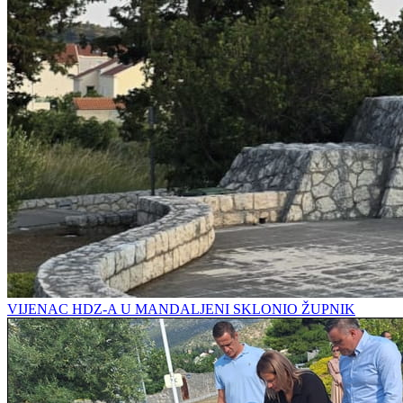
VIJENAC HDZ-A U MANDALJENI SKLONIO ŽUPNIK