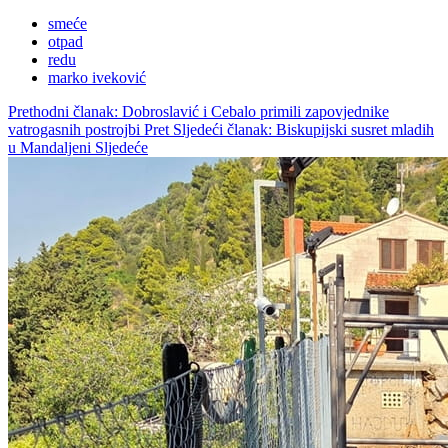
smeće
otpad
redu
marko iveković
Prethodni članak: Dobroslavić i Cebalo primili zapovjednike
vatrogasnih postrojbi
Pret
Sljedeći članak: Biskupijski susret mladih
u Mandaljeni
Sljedeće