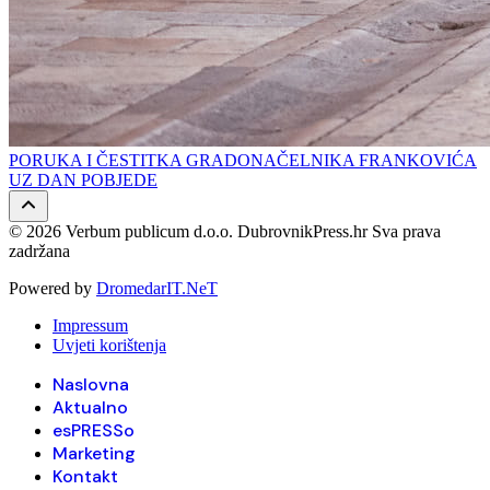
PORUKA I ČESTITKA GRADONAČELNIKA FRANKOVIĆA
UZ DAN POBJEDE
© 2026 Verbum publicum d.o.o. DubrovnikPress.hr Sva prava
zadržana
Powered by
DromedarIT.NeT
Impressum
Uvjeti korištenja
Naslovna
Aktualno
esPRESSo
Marketing
Kontakt