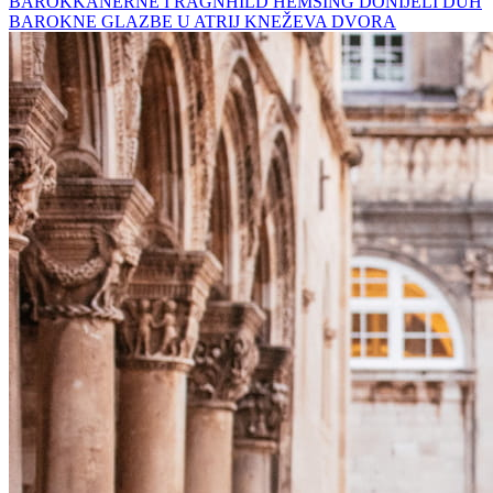
BAROKKANERNE I RAGNHILD HEMSING DONIJELI DUH
BAROKNE GLAZBE U ATRIJ KNEŽEVA DVORA