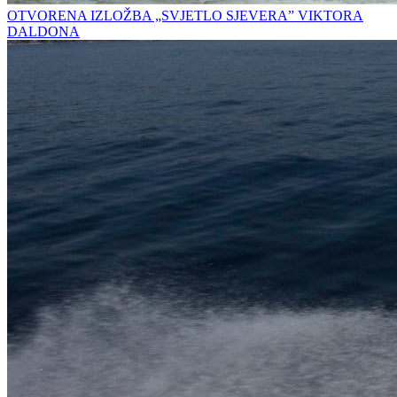
OTVORENA IZLOŽBA „SVJETLO SJEVERA” VIKTORA
DALDONA