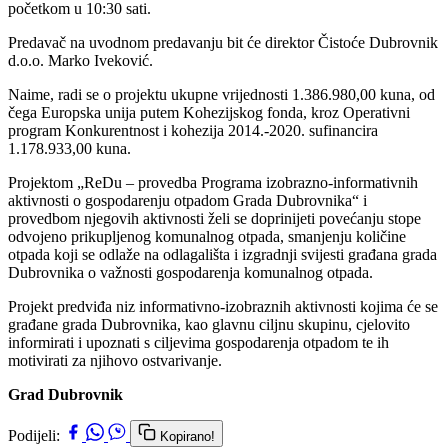
početkom u 10:30 sati.
Predavač na uvodnom predavanju bit će direktor Čistoće Dubrovnik
d.o.o. Marko Iveković.
Naime, radi se o projektu ukupne vrijednosti 1.386.980,00 kuna, od
čega Europska unija putem Kohezijskog fonda, kroz Operativni
program Konkurentnost i kohezija 2014.-2020. sufinancira
1.178.933,00 kuna.
Projektom „ReDu – provedba Programa izobrazno-informativnih
aktivnosti o gospodarenju otpadom Grada Dubrovnika“ i
provedbom njegovih aktivnosti želi se doprinijeti povećanju stope
odvojeno prikupljenog komunalnog otpada, smanjenju količine
otpada koji se odlaže na odlagališta i izgradnji svijesti građana grada
Dubrovnika o važnosti gospodarenja komunalnog otpada.
Projekt predviđa niz informativno-izobraznih aktivnosti kojima će se
građane grada Dubrovnika, kao glavnu ciljnu skupinu, cjelovito
informirati i upoznati s ciljevima gospodarenja otpadom te ih
motivirati za njihovo ostvarivanje.
Grad Dubrovnik
Podijeli:
Kopirano!