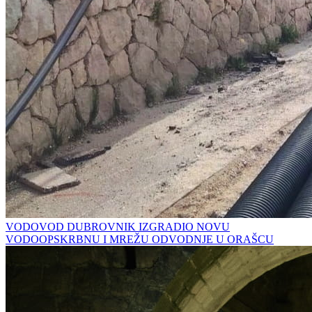
VODOVOD DUBROVNIK IZGRADIO NOVU
VODOOPSKRBNU I MREŽU ODVODNJE U ORAŠCU