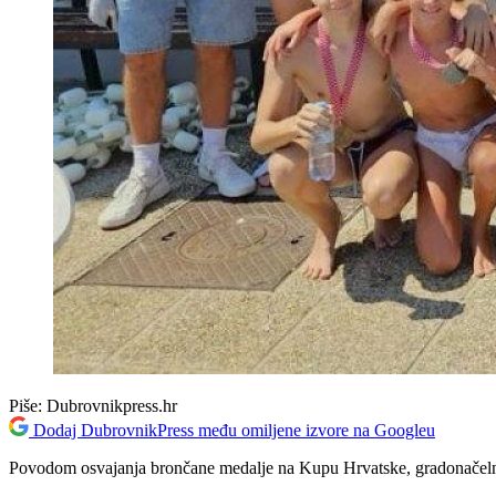
Piše:
Dubrovnikpress.hr
Dodaj DubrovnikPress među omiljene izvore na Googleu
Povodom osvajanja brončane medalje na Kupu Hrvatske, gradonačelnik