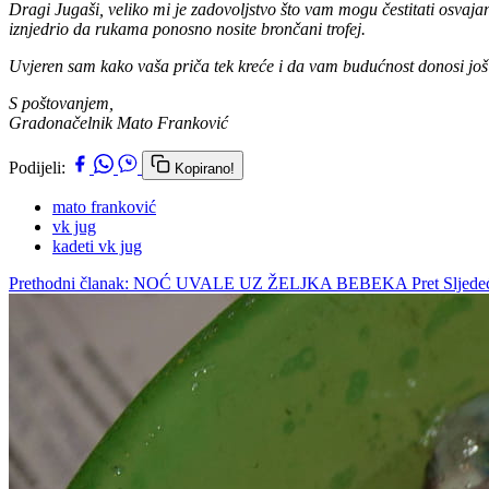
Dragi Jugaši, veliko mi je zadovoljstvo što vam mogu čestitati osvaja
iznjedrio da rukama ponosno nosite brončani trofej.
Uvjeren sam kako vaša priča tek kreće i da vam budućnost donosi još 
S poštovanjem,
Gradonačelnik Mato Franković
Podijeli:
Kopirano!
mato franković
vk jug
kadeti vk jug
Prethodni članak: NOĆ UVALE UZ ŽELJKA BEBEKA
Pret
Slje