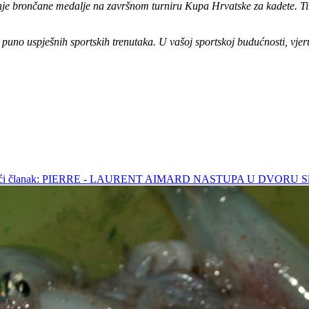
nje brončane medalje na završnom turniru Kupa Hrvatske za kadete. Tims
puno uspješnih sportskih trenutaka. U vašoj sportskoj budućnosti, vjer
deći članak: PIERRE - LAURENT AIMARD NASTUPA U DVORU
S