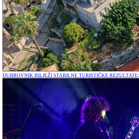
DUBROVNIK BILJEŽI STABILNE TURISTIČKE REZULTAT