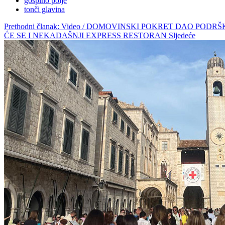
gospino polje
tonči glavina
Prethodni članak: Video / DOMOVINSKI POKRET DAO PO
ĆE SE I NEKADAŠNJI EXPRESS RESTORAN
Sljedeće