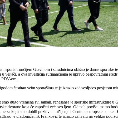
i sporta Tončijem Glavinom i suradnicima obišao je danas sportske te
 u veljači, a ova investicija sufinancirana je upravo bespovratnim sred
a s PDV-om.
dom čestitao svim sportašima te je izrazio zadovoljstvo posjetom mini
 smo dugo vremena svi sanjali, renesansa je sportske infrastrukture u
ortske dvorane koja će započeti već ovo ljeto. Odmah poviše imamo bo
ane za koju smo dobili pozitivna mišljenje i Centrale europske banke i 
asio je gradonačelnik Franković te izrazio zahvalu na velikoj podršci V