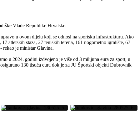
 podrške Vlade Republike Hrvatske.
upravo u ovom dijelu koji se odnosi na sportsku infrastrukturu. Ako
, 17 atletskih staza, 27 teniskih terena, 161 nogometno igralište, 67
- rekao je ministar Glavina.
mo u 2024. godini izdvojeno je više od 3 milijuna eura za sport, u
 osigurano 130 tisuća eura dok je za JU Športski objekti Dubrovnik