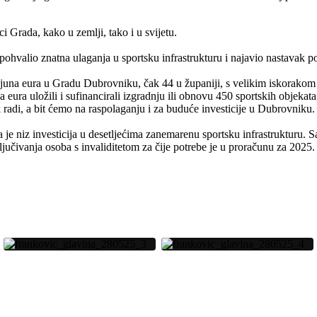
i Grada, kako u zemlji, tako i u svijetu.
 pohvalio znatna ulaganja u sportsku infrastrukturu i najavio nastavak
ijuna eura u Gradu Dubrovniku, čak 44 u županiji, s velikim iskorakom 
 eura uložili i sufinancirali izgradnju ili obnovu 450 sportskih objekata
adi, a bit ćemo na raspolaganju i za buduće investicije u Dubrovniku. 
e niz investicija u desetljećima zanemarenu sportsku infrastrukturu. Sa
jučivanja osoba s invaliditetom za čije potrebe je u proračunu za 2025.