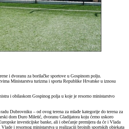
rene i dvoranu za borilačke sportove u Gospinom polju.
stvima Ministarstva turizma i sporta Republike Hrvatske u iznosu
stra i obilaskom Gospinog polja u koje je resorno ministarstvo
 Gradu Dubrovniku – od ovog terena za mlađe kategorije do terena za
ćarski dom Đuro Miletić, dvoranu Gladijatora koju ćemo uskoro
Europske investicijske banke, ali i obećanje premijera da će i Vlada
lade i resornog ministarstva u realizaciji brojnih sportskih objekata