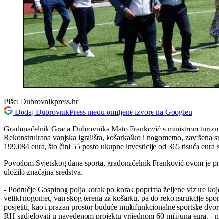
Piše:
Dubrovnikpress.hr
Dodaj DubrovnikPress među omiljene izvore na Googleu
Gradonačelnik Grada Dubrovnika Mato Franković s ministrom turizma 
Rekonstruirana vanjska igrališta, košarkaško i nogometno, završena su
199.084 eura, što čini 55 posto ukupne investicije od 365 tisuća eur
Povodom Svjetskog dana sporta, gradonačelnik Franković ovom je prigo
uložilo značajna sredstva.
- Područje Gospinog polja korak po korak poprima željene vizure koje
veliki nogomet, vanjskog terena za košarku, pa do rekonstrukcije sp
posjetiti, kao i prazan prostor buduće multifunkcionalne sportske dvor
RH sudjelovati u navedenom projektu vrijednom 60 milijuna eura. - nagl