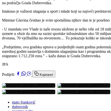
na području Grada Dubrovnika.
Istaknuo je važnost ulaganja u sport i mlade koji su najveći predstavnic
Ministar Glavina čestitao je svim sportašima njihov dan te je posebno
- U mandatu ove Vlade iz naše resora uloženo je nešto više od 18 mil
uzmete u obzir da smo na razini sportske infrastrukture oko 50 milijuna
dvorana, 70 vježbališta na otvorenom… To pokazuje koliki se iskorak r
„Podsjetimo, ova gradska uprava u posljednjih osam godina pokrenula j
narednoj godini nastavlja s dodatnim ulaganjima kao i programima ukl
osigurano 1.712.250 eura.” – kažu danas iz Grada Dubrovnika.
JPA
Podijeli:
Kopirano!
mato franković
dubrovnik