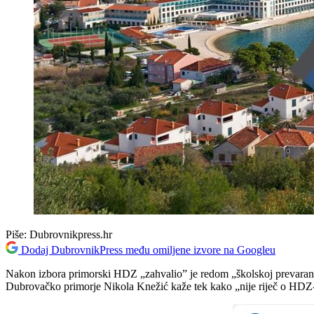
Piše:
Dubrovnikpress.hr
Dodaj DubrovnikPress među omiljene izvore na Googleu
Nakon izbora primorski HDZ „zahvalio” je redom „školskoj prevarant
Dubrovačko primorje Nikola Knežić kaže tek kako „nije riječ o HDZ-ovu