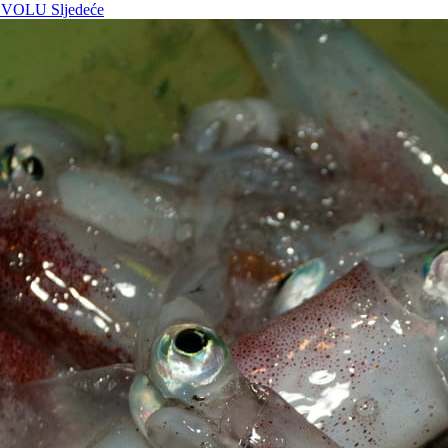
OZVOLU
Sljedeće