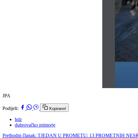
JPA
Podijeli:
Kopirano!
hdz
dubrovačko primorje
Prethodni članak: TJEDAN U PROMETU: 13 PROMETNIH N