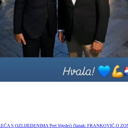
ESREĆA S OZLIJEĐENIMA
Pret
Sljedeći članak: FRANKOVIĆ O