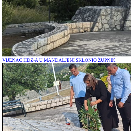
VIJENAC HDZ-A U MANDALJENI SKLONIO ŽUPNIK