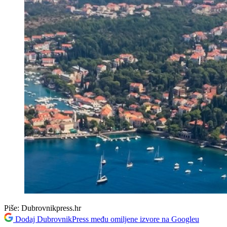
Piše:
Dubrovnikpress.hr
Dodaj DubrovnikPress među omiljene izvore na Googleu