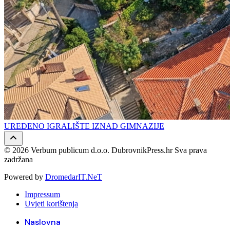
UREĐENO IGRALIŠTE IZNAD GIMNAZIJE
© 2026 Verbum publicum d.o.o. DubrovnikPress.hr Sva prava
zadržana
Powered by
DromedarIT.NeT
Impressum
Uvjeti korištenja
Naslovna