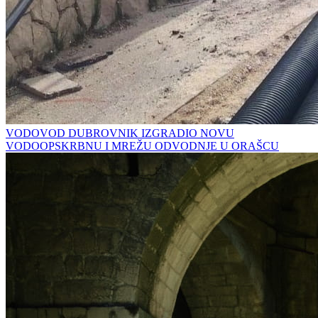
VODOVOD DUBROVNIK IZGRADIO NOVU
VODOOPSKRBNU I MREŽU ODVODNJE U ORAŠCU