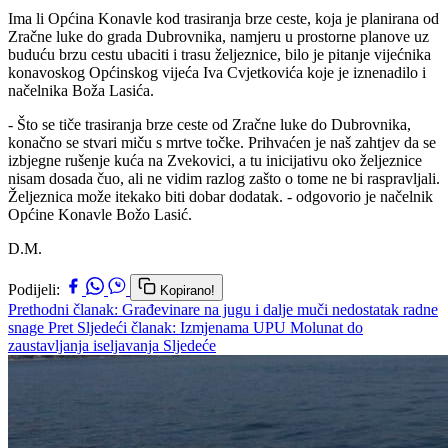
Ima li Općina Konavle kod trasiranja brze ceste, koja je planirana od
Zračne luke do grada Dubrovnika, namjeru u prostorne planove uz
buduću brzu cestu ubaciti i trasu željeznice, bilo je pitanje vijećnika
konavoskog Općinskog vijeća Iva Cvjetkovića koje je iznenadilo i
načelnika Boža Lasića.
- Što se tiče trasiranja brze ceste od Zračne luke do Dubrovnika,
konačno se stvari miču s mrtve točke. Prihvaćen je naš zahtjev da se
izbjegne rušenje kuća na Zvekovici, a tu inicijativu oko željeznice
nisam dosada čuo, ali ne vidim razlog zašto o tome ne bi raspravljali.
Željeznica može itekako biti dobar dodatak. - odgovorio je načelnik
Općine Konavle Božo Lasić.
D.M.
Podijeli:
Kopirano!
Prethodni članak: Građevinare na jugu i dalje muči nedostatak radne
snage
Pret
Sljedeći članak: Izmjenama UPU Molunat do
zaustavljanja iseljavanja
Sljedeće